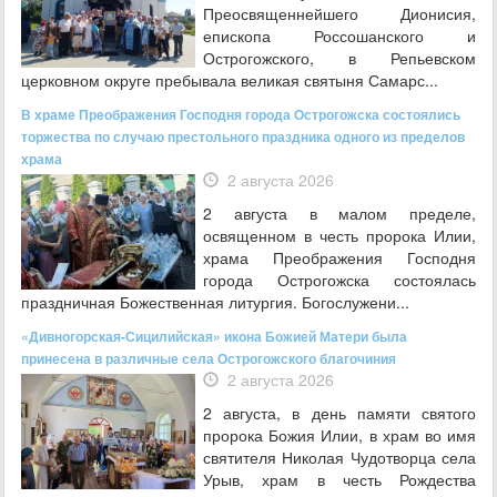
Преосвященнейшего Дионисия,
епископа Россошанского и
Острогожского, в Репьевском
церковном округе пребывала великая святыня Самарс...
В храме Преображения Господня города Острогожска состоялись
торжества по случаю престольного праздника одного из пределов
храма
2 августа 2026
2 августа в малом пределе,
освященном в честь пророка Илии,
храма Преображения Господня
города Острогожска состоялась
праздничная Божественная литургия. Богослужени...
«Дивногорская-Сицилийская» икона Божией Матери была
принесена в различные села Острогожского благочиния
2 августа 2026
2 августа, в день памяти святого
пророка Божия Илии, в храм во имя
святителя Николая Чудотворца села
Урыв, храм в честь Рождества