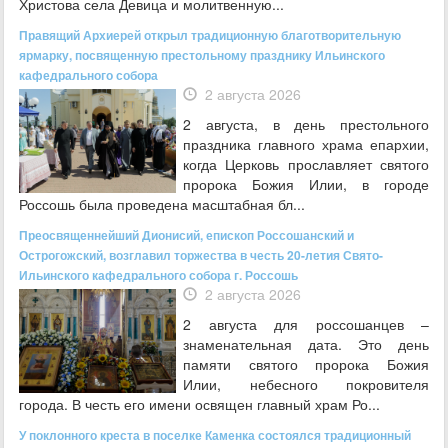
Христова села Девица и молитвенную...
Правящий Архиерей открыл традиционную благотворительную
ярмарку, посвященную престольному празднику Ильинского
кафедрального собора
2 августа 2026
2 августа, в день престольного
праздника главного храма епархии,
когда Церковь прославляет святого
пророка Божия Илии, в городе
Россошь была проведена масштабная бл...
Преосвященнейший Дионисий, епископ Россошанский и
Острогожский, возглавил торжества в честь 20-летия Свято-
Ильинского кафедрального собора г. Россошь
2 августа 2026
2 августа для россошанцев –
знаменательная дата. Это день
памяти святого пророка Божия
Илии, небесного покровителя
города. В честь его имени освящен главный храм Ро...
У поклонного креста в поселке Каменка состоялся традиционный