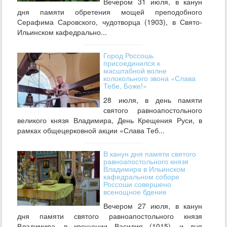
Вечером 31 июля, в канун
дня памяти обретения мощей преподобного
Серафима Саровского, чудотворца (1903), в Свято-
Ильинском кафедрально...
Город Россошь
присоединился к
масштабной волне
колокольного звона «Слава
Тебе, Боже!»
28 июля, в день памяти
святого равноапостольного
великого князя Владимира, День Крещения Руси, в
рамках общецерковной акции «Слава Теб...
В канун дня памяти святого
равноапостольного князя
Владимира в Ильинском
кафедральном соборе
Россоши совершено
всенощное бдение
Вечером 27 июля, в канун
дня памяти святого равноапостольного князя
Владимира, в крещении Василия (1015), и дня