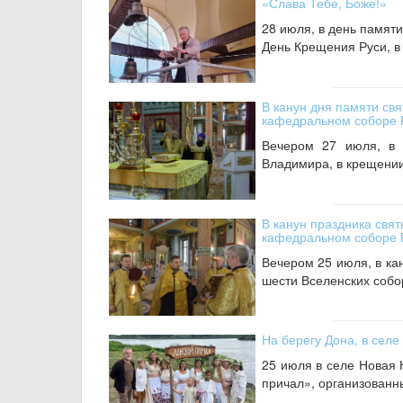
«Слава Тебе, Боже!»
28 июля, в день памяти
День Крещения Руси, в
В канун дня памяти св
кафедральном соборе 
Вечером 27 июля, в 
Владимира, в крещении 
В канун праздника свят
кафедральном соборе 
Вечером 25 июля, в ка
шести Вселенских собо
На берегу Дона, в селе
25 июля в селе Новая 
причал», организованн