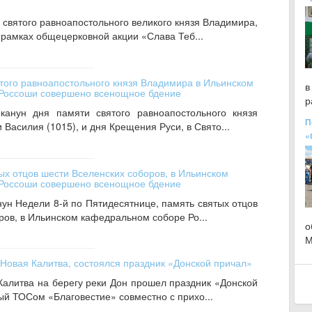
 святого равноапостольного великого князя Владимира,
 рамках общецерковной акции «Слава Теб...
ятого равноапостольного князя Владимира в Ильинском
в
Россоши совершено всенощное бдение
р
канун дня памяти святого равноапостольного князя
П
Василия (1015), и дня Крещения Руси, в Свято...
«
ых отцов шести Вселенских соборов, в Ильинском
Россоши совершено всенощное бдение
нун Недели 8-й по Пятидесятнице, память святых отцов
ров, в Ильинском кафедральном соборе Ро...
о
М
 Новая Калитва, состоялся праздник «Донской причал»
Калитва на берегу реки Дон прошел праздник «Донской
ый ТОСом «Благовестие» совместно с прихо...