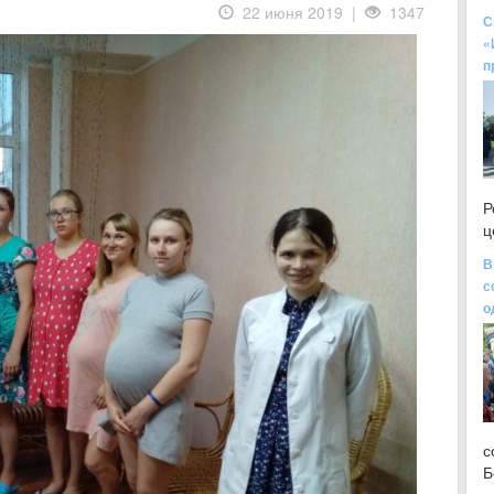
22 июня 2019 |
1347
С
«
п
Р
ц
В
с
о
с
Б