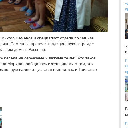
«
п
й Виктор Семенов и специалист отдела по защите
арина Семенова провели традиционную встречу с
У
льном доме г. Россоши.
и
ь беседа на серьезные и важные темы: "Что такое
П
ушка Марина пообщалась с женщинами о том, как
б
омненную важность участия в молитвах и Таинствах
п
Б
м
П