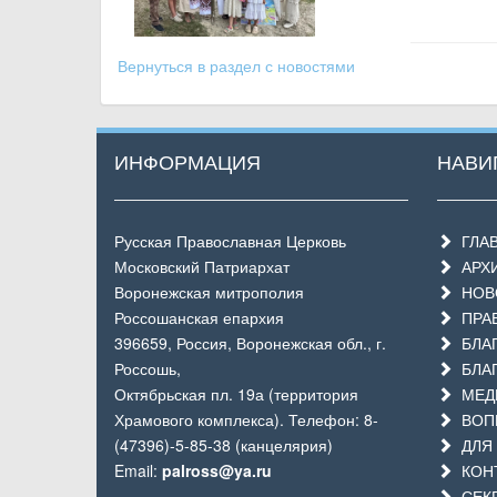
Вернуться в раздел с новостями
ИНФОРМАЦИЯ
НАВИ
Русская Православная Церковь
ГЛА
Московский Патриархат
АРХ
Воронежская митрополия
НОВО
Россошанская епархия
ПРАВ
396659, Россия, Воронежская обл., г.
БЛАГ
Россошь,
БЛА
Октябрьская пл. 19а (территория
МЕД
Храмового комплекса). Телефон: 8-
ВОП
(47396)-5-85-38 (канцелярия)
ДЛЯ 
Email:
palross@ya.ru
КОН
СЕКР