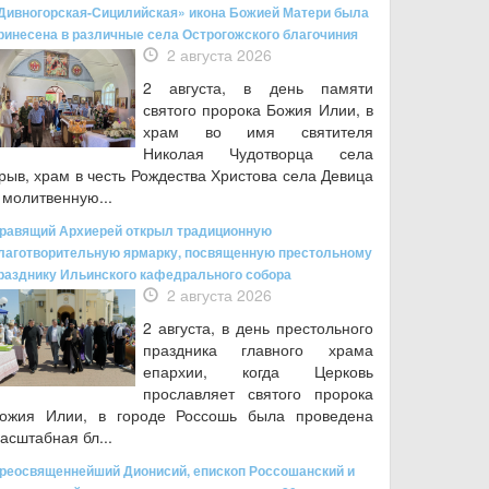
Дивногорская-Сицилийская» икона Божией Матери была
ринесена в различные села Острогожского благочиния
2 августа 2026
2 августа, в день памяти
святого пророка Божия Илии, в
храм во имя святителя
Николая Чудотворца села
рыв, храм в честь Рождества Христова села Девица
 молитвенную...
равящий Архиерей открыл традиционную
лаготворительную ярмарку, посвященную престольному
разднику Ильинского кафедрального собора
2 августа 2026
2 августа, в день престольного
праздника главного храма
епархии, когда Церковь
прославляет святого пророка
ожия Илии, в городе Россошь была проведена
асштабная бл...
реосвященнейший Дионисий, епископ Россошанский и