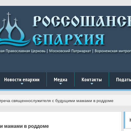
Новости епархии
Медиа
Контакты
Подать
+
+
+
треча священнослужителя с будущими мамами в роддоме
и мамами в роддоме