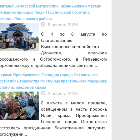
вятыня Самарской митрополии: икона Божией Матери
Избавительница от бед» (Ташлинская) посетила
риходы Репьевского района
6 августа 2026
С 4 по 6 августа по
благословению
Высокопреосвященнейшего
Дионисия, епископа
оссошанского и Острогожского, в Репьевском
ерковном округе пребывала великая святыня ...
 храме Преображения Господня города Острогожска
остоялись торжества по случаю престольного праздника
дного из пределов храма
2 августа 2026
2 августа в малом пределе,
освященном в честь пророка
Илии, храма Преображения
Господня города Острогожска
остоялась праздничная Божественная литургия.
огослужени...