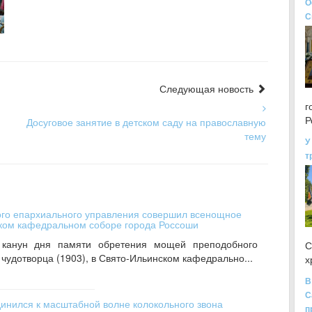
О
С
Следующая новость
г
Р
Досуговое занятие в детском саду на православную
тему
У
т
ого епархиального управления совершил всенощное
ском кафедральном соборе города Россоши
канун дня памяти обретения мощей преподобного
С
чудотворца (1903), в Свято-Ильинском кафедрально...
х
В
С
инился к масштабной волне колокольного звона
п