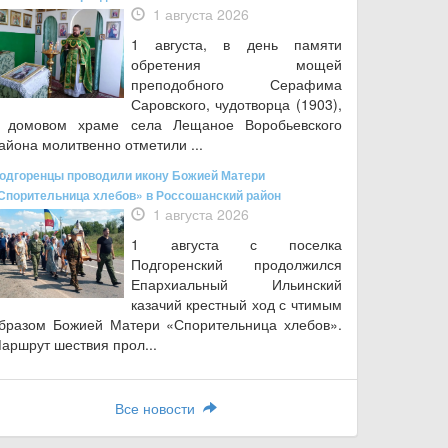
1 августа 2026
1 августа, в день памяти
обретения мощей
преподобного Серафима
Саровского, чудотворца (1903),
 домовом храме села Лещаное Воробьевского
айона молитвенно отметили ...
одгоренцы проводили икону Божией Матери
Спорительница хлебов» в Россошанский район
1 августа 2026
1 августа с поселка
Подгоренский продолжился
Епархиальный Ильинский
казачий крестный ход с чтимым
бразом Божией Матери «Спорительница хлебов».
аршрут шествия прол...
Все новости