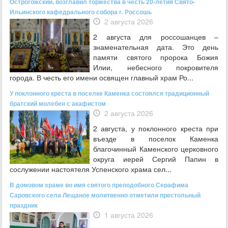
Острогожский, возглавил торжества в честь 20-летия Свято-
Ильинского кафедрального собора г. Россошь
2 августа 2026
2 августа для россошанцев –
знаменательная дата. Это день
памяти святого пророка Божия
Илии, небесного покровителя
города. В честь его имени освящен главный храм Ро...
У поклонного креста в поселке Каменка состоялся традиционный
братский молебен с акафистом
2 августа 2026
2 августа, у поклонного креста при
въезде в поселок Каменка
благочинный Каменского церковного
округа иерей Сергий Папин в
сослужении настоятеля Успенского храма сел...
В домовом храме во имя святого преподобного Серафима
Саровского села Лещаное молитвенно отметили престольный
праздник
1 августа 2026