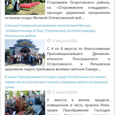
Сторожевое Острогожского района,
на «Сторожевском плацдарме»,
проходит церемония захоронения
останков солдат Великой Отечественной вой...
Святыня Самарской митрополии: икона Божией Матери
«Избавительница от бед» (Ташлинская) посетила приходы
Репьевского района
6 августа 2026
С 4 по 6 августа по благословению
Преосвященнейшего Дионисия,
епископа Россошанского и
Острогожского, в Репьевском
церковном округе пребывала великая святыня Самарс...
В храме Преображения Господня города Острогожска состоялись
торжества по случаю престольного праздника одного из пределов
храма
2 августа 2026
2 августа в малом пределе,
освященном в честь пророка Илии,
храма Преображения Господня