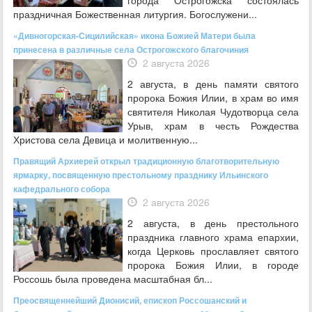
города Острогожска состоялась
праздничная Божественная литургия. Богослужени...
«Дивногорская-Сицилийская» икона Божией Матери была
принесена в различные села Острогожского благочиния
2 августа 2026
2 августа, в день памяти святого
пророка Божия Илии, в храм во имя
святителя Николая Чудотворца села
Урыв, храм в честь Рождества
Христова села Девица и молитвенную...
Правящий Архиерей открыл традиционную благотворительную
ярмарку, посвященную престольному празднику Ильинского
кафедрального собора
2 августа 2026
2 августа, в день престольного
праздника главного храма епархии,
когда Церковь прославляет святого
пророка Божия Илии, в городе
Россошь была проведена масштабная бл...
Преосвященнейший Дионисий, епископ Россошанский и