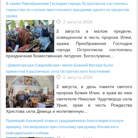
В храме Преображения Господня города Острогожска состоялись
торжества по случаю престольного праздника одного из пределов
храма
2 августа 2026
2 августа в малом пределе,
освященном в честь пророка Илии,
храма Преображения Господня
города Острогожска состоялась
праздничная Божественная литургия. Богослужени...
«Дивногорская-Сицилийская» икона Божией Матери была
принесена в различные села Острогожского благочиния
2 августа 2026
2 августа, в день памяти святого
пророка Божия Илии, в храм во имя
святителя Николая Чудотворца села
Урыв, храм в честь Рождества
Христова села Девица и молитвенную...
Правящий Архиерей открыл традиционную благотворительную
ярмарку, посвященную престольному празднику Ильинского
кафедрального собора