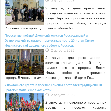
2 августа 2026
2 августа, в день престольного
праздника главного храма епархии,
когда Церковь прославляет святого
пророка Божия Илии, в городе
Россошь была проведена масштабная бл...
Преосвященнейший Дионисий, епископ Россошанский и
Острогожский, возглавил торжества в честь 20-летия Свято-
Ильинского кафедрального собора г. Россошь
2 августа 2026
2 августа для россошанцев –
знаменательная дата. Это день
памяти святого пророка Божия
Илии, небесного покровителя
города. В честь его имени освящен главный храм Ро...
У поклонного креста в поселке Каменка состоялся традиционный
братский молебен с акафистом
2 августа 2026
2 августа, у поклонного креста при
въезде в поселок Каменка