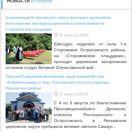
НОВОСТИ
ЕПАРХИИ
Благочинный Острогожского округа возглавил заупокойное
богослужение при перезахоронении останков воинов на
Сторожевском плацдарме
6 августа 2026
Ежегодно недалеко от села 1-е
Сторожевое Острогожского района,
на «Сторожевском плацдарме»,
проходит церемония захоронения
останков солдат Великой Отечественной вой...
Святыня Самарской митрополии: икона Божией Матери
«Избавительница от бед» (Ташлинская) посетила приходы
Репьевского района
6 августа 2026
С 4 по 6 августа по благословению
Преосвященнейшего Дионисия,
епископа Россошанского и
Острогожского, в Репьевском
церковном округе пребывала великая святыня Самарс...