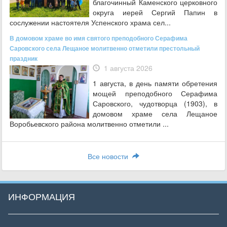
благочинный Каменского церковного
округа иерей Сергий Папин в
сослужении настоятеля Успенского храма сел...
В домовом храме во имя святого преподобного Серафима
Саровского села Лещаное молитвенно отметили престольный
праздник
1 августа 2026
1 августа, в день памяти обретения
мощей преподобного Серафима
Саровского, чудотворца (1903), в
домовом храме села Лещаное
Воробьевского района молитвенно отметили ...
Все новости
ИНФОРМАЦИЯ