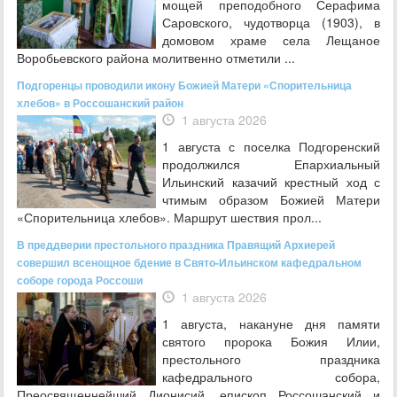
мощей преподобного Серафима
Саровского, чудотворца (1903), в
домовом храме села Лещаное
Воробьевского района молитвенно отметили ...
Подгоренцы проводили икону Божией Матери «Спорительница
хлебов» в Россошанский район
1 августа 2026
1 августа с поселка Подгоренский
продолжился Епархиальный
Ильинский казачий крестный ход с
чтимым образом Божией Матери
«Спорительница хлебов». Маршрут шествия прол...
В преддверии престольного праздника Правящий Архиерей
совершил всенощное бдение в Свято-Ильинском кафедральном
соборе города Россоши
1 августа 2026
1 августа, накануне дня памяти
святого пророка Божия Илии,
престольного праздника
кафедрального собора,
Преосвященнейший Дионисий, епископ Россошанский и