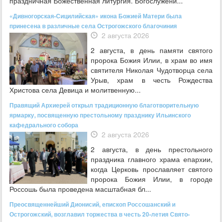
праздничная Божественная литургия. Богослужени...
«Дивногорская-Сицилийская» икона Божией Матери была
принесена в различные села Острогожского благочиния
2 августа 2026
2 августа, в день памяти святого
пророка Божия Илии, в храм во имя
святителя Николая Чудотворца села
Урыв, храм в честь Рождества
Христова села Девица и молитвенную...
Правящий Архиерей открыл традиционную благотворительную
ярмарку, посвященную престольному празднику Ильинского
кафедрального собора
2 августа 2026
2 августа, в день престольного
праздника главного храма епархии,
когда Церковь прославляет святого
пророка Божия Илии, в городе
Россошь была проведена масштабная бл...
Преосвященнейший Дионисий, епископ Россошанский и
Острогожский, возглавил торжества в честь 20-летия Свято-