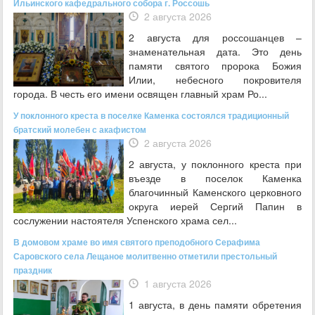
Ильинского кафедрального собора г. Россошь
2 августа 2026
2 августа для россошанцев –
знаменательная дата. Это день
памяти святого пророка Божия
Илии, небесного покровителя
города. В честь его имени освящен главный храм Ро...
У поклонного креста в поселке Каменка состоялся традиционный
братский молебен с акафистом
2 августа 2026
2 августа, у поклонного креста при
въезде в поселок Каменка
благочинный Каменского церковного
округа иерей Сергий Папин в
сослужении настоятеля Успенского храма сел...
В домовом храме во имя святого преподобного Серафима
Саровского села Лещаное молитвенно отметили престольный
праздник
1 августа 2026
1 августа, в день памяти обретения