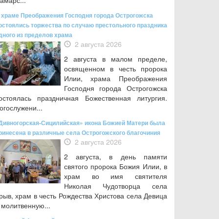
амарс...
 храме Преображения Господня города Острогожска
остоялись торжества по случаю престольного праздника
дного из пределов храма
2 августа 2026
2 августа в малом пределе,
освященном в честь пророка
Илии, храма Преображения
Господня города Острогожска
остоялась праздничная Божественная литургия.
огослужени...
Дивногорская-Сицилийская» икона Божией Матери была
ринесена в различные села Острогожского благочиния
2 августа 2026
2 августа, в день памяти
святого пророка Божия Илии, в
храм во имя святителя
Николая Чудотворца села
рыв, храм в честь Рождества Христова села Девица
 молитвенную...