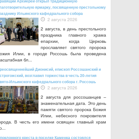
равящий Архиерей открыл традиционную
лаготворительную ярмарку, посвященную престольному
разднику Ильинского кафедрального собора
2 августа 2026
2 августа, в день престольного
праздника главного храма
епархии, когда Церковь
прославляет святого пророка
ожия Илии, в городе Россошь была проведена
асштабная бл...
реосвященнейший Дионисий, епископ Россошанский и
строгожский, возглавил торжества в честь 20-летия
вято-Ильинского кафедрального собора г. Россошь
2 августа 2026
2 августа для россошанцев –
знаменательная дата. Это день
памяти святого пророка Божия
Илии, небесного покровителя
орода. В честь его имени освящен главный храм
о...
 поклонного креста в поселке Каменка состоялся