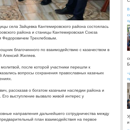
С
В
с
о
дицы села Зайцевка Кантемировского района состоялась
ровского района и станицы Кантемировская Союза
ом Федоровичем Трехлебовым.
ощник благочинного по взаимодействию с казачеством в
й Алексий Жиляев.
с
Б
олитвой, после которой участники перешли к
казались вопросы сохранения православных казачьих
«
ениях.
п
вич, рассказав о богатом казачьем наследии района и
 Его выступление вызвало живой интерес у
новные направления дальнейшего сотрудничества между
У
предварительный план взаимодействия на первое
и