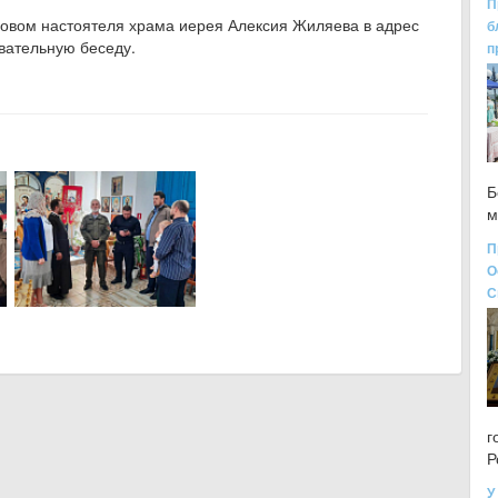
П
овом настоятеля храма иерея Алексия Жиляева в адрес
б
вательную беседу.
п
Б
м
П
О
С
г
Р
У