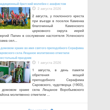
радиционный братский молебен с акафистом
2 августа 2026
2 августа, у поклонного креста
при въезде в поселок Каменка
благочинный Каменского
церковного округа иерей
ергий Папин в сослужении настоятеля Успенского
рама сел...
 домовом храме во имя святого преподобного Серафима
аровского села Лещаное молитвенно отметили
рестольный праздник
1 августа 2026
1 августа, в день памяти
обретения мощей
преподобного Серафима
Саровского, чудотворца (1903),
 домовом храме села Лещаное Воробьевского
айона молитвенно отметили ...