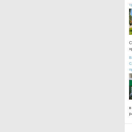
т
С
х
В
С
п
в
р