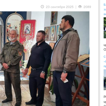
Б
23 сентября 2025 |
2089
з
в
ц
О
С
«
п
Р
ц