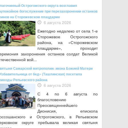
лагочинный Острогожского округа возглавил
аупокойное богослужение при перезахоронении останков
оинов на Сторожевском плацдарме
6 августа 2026
Ежегодно недалеко от села 1-е
Сторожевое Острогожского
района, на «Сторожевском
плацдарме», проходит
еремония захоронения останков солдат Великой
течественной вой...
вятыня Самарской митрополии: икона Божией Матери
Избавительница от бед» (Ташлинская) посетила
риходы Репьевского района
6 августа 2026
С 4 по 6 августа по
благословению
Преосвященнейшего
Дионисия, епископа
оссошанского и Острогожского, в Репьевском
ерковном округе пребывала великая святыня