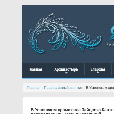
Главная
Архипастырь
Епархия
+
+
Главная
Православный вестник
В Успенском хра
В Успенском храме села Зайцевка Кант
православных казачьих традиций