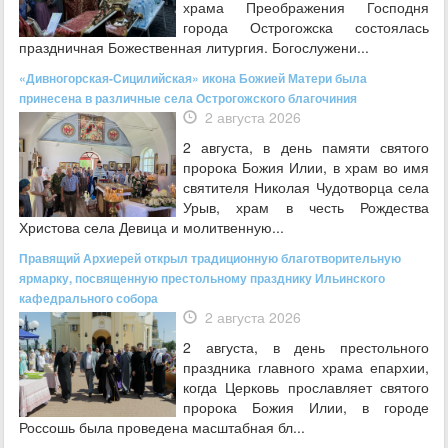
храма Преображения Господня
города Острогожска состоялась
праздничная Божественная литургия. Богослужени...
«Дивногорская-Сицилийская» икона Божией Матери была
принесена в различные села Острогожского благочиния
2 августа 2026
2 августа, в день памяти святого
пророка Божия Илии, в храм во имя
святителя Николая Чудотворца села
Урыв, храм в честь Рождества
Христова села Девица и молитвенную...
Правящий Архиерей открыл традиционную благотворительную
ярмарку, посвященную престольному празднику Ильинского
кафедрального собора
2 августа 2026
2 августа, в день престольного
праздника главного храма епархии,
когда Церковь прославляет святого
пророка Божия Илии, в городе
Россошь была проведена масштабная бл...