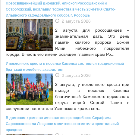
Преосвященнейший Дионисий, епископ Россошанский и
Острогожский, возглавил торжества в честь 20-летия Свято-
Ильинского кафедрального собора г. Россошь
2 августа 2026
2 августа для россошанцев –
знаменательная дата. Это день
памяти святого пророка Божия
Илии, небесного покровителя
города. В честь его имени освящен главный храм Ро...
У поклонного креста в поселке Каменка состоялся традиционный
братский молебен с акафистом
2 августа 2026
2 августа, у поклонного креста при
въезде в поселок Каменка
благочинный Каменского церковного
округа иерей Сергий Папин в
сослужении настоятеля Успенского храма сел...
В домовом храме во имя святого преподобного Серафима
Саровского села Лещаное молитвенно отметили престольный
праздник