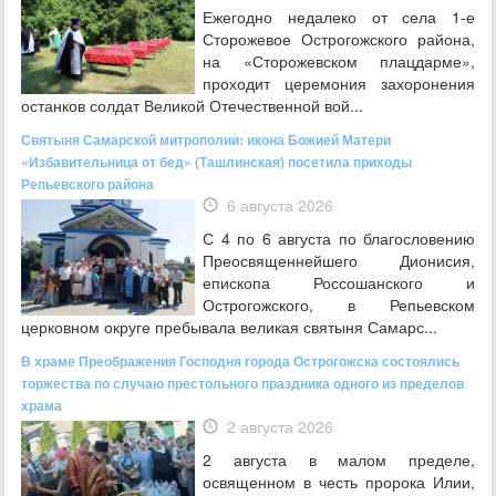
Ежегодно недалеко от села 1-е
Сторожевое Острогожского района,
на «Сторожевском плацдарме»,
проходит церемония захоронения
останков солдат Великой Отечественной вой...
Святыня Самарской митрополии: икона Божией Матери
«Избавительница от бед» (Ташлинская) посетила приходы
Репьевского района
6 августа 2026
С 4 по 6 августа по благословению
Преосвященнейшего Дионисия,
епископа Россошанского и
Острогожского, в Репьевском
церковном округе пребывала великая святыня Самарс...
В храме Преображения Господня города Острогожска состоялись
торжества по случаю престольного праздника одного из пределов
храма
2 августа 2026
2 августа в малом пределе,
освященном в честь пророка Илии,