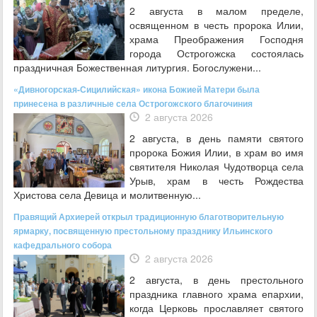
2 августа в малом пределе,
освященном в честь пророка Илии,
храма Преображения Господня
города Острогожска состоялась
праздничная Божественная литургия. Богослужени...
«Дивногорская-Сицилийская» икона Божией Матери была
принесена в различные села Острогожского благочиния
2 августа 2026
2 августа, в день памяти святого
пророка Божия Илии, в храм во имя
святителя Николая Чудотворца села
Урыв, храм в честь Рождества
Христова села Девица и молитвенную...
Правящий Архиерей открыл традиционную благотворительную
ярмарку, посвященную престольному празднику Ильинского
кафедрального собора
2 августа 2026
2 августа, в день престольного
праздника главного храма епархии,
когда Церковь прославляет святого