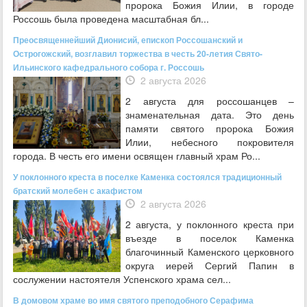
пророка Божия Илии, в городе
Россошь была проведена масштабная бл...
Преосвященнейший Дионисий, епископ Россошанский и
Острогожский, возглавил торжества в честь 20-летия Свято-
Ильинского кафедрального собора г. Россошь
2 августа 2026
2 августа для россошанцев –
знаменательная дата. Это день
памяти святого пророка Божия
Илии, небесного покровителя
города. В честь его имени освящен главный храм Ро...
У поклонного креста в поселке Каменка состоялся традиционный
братский молебен с акафистом
2 августа 2026
2 августа, у поклонного креста при
въезде в поселок Каменка
благочинный Каменского церковного
округа иерей Сергий Папин в
сослужении настоятеля Успенского храма сел...
В домовом храме во имя святого преподобного Серафима