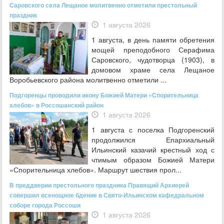
Саровского села Лещаное молитвенно отметили престольный
праздник
1 августа 2026
1 августа, в день памяти обретения
мощей преподобного Серафима
Саровского, чудотворца (1903), в
домовом храме села Лещаное
Воробьевского района молитвенно отметили ...
Подгоренцы проводили икону Божией Матери «Спорительница
хлебов» в Россошанский район
1 августа 2026
1 августа с поселка Подгоренский
продолжился Епархиальный
Ильинский казачий крестный ход с
чтимым образом Божией Матери
«Спорительница хлебов». Маршрут шествия прол...
В преддверии престольного праздника Правящий Архиерей
совершил всенощное бдение в Свято-Ильинском кафедральном
соборе города Россоши
1 августа 2026