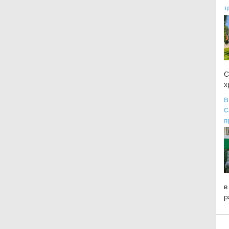
т
С
х
В
С
п
в
р