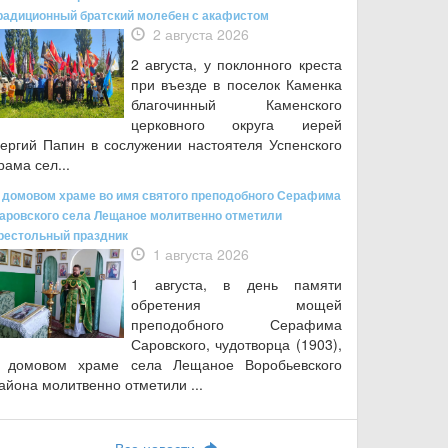
радиционный братский молебен с акафистом
2 августа 2026
2 августа, у поклонного креста
при въезде в поселок Каменка
благочинный Каменского
церковного округа иерей
ергий Папин в сослужении настоятеля Успенского
рама сел...
 домовом храме во имя святого преподобного Серафима
аровского села Лещаное молитвенно отметили
рестольный праздник
1 августа 2026
1 августа, в день памяти
обретения мощей
преподобного Серафима
Саровского, чудотворца (1903),
 домовом храме села Лещаное Воробьевского
айона молитвенно отметили ...