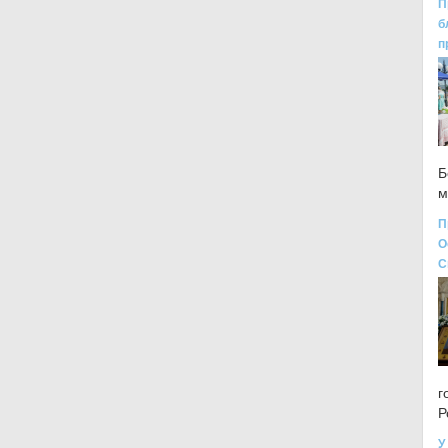
П
б
п
Б
м
П
О
С
г
Р
У