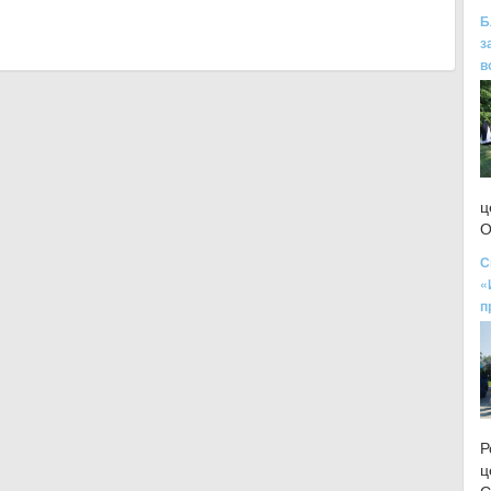
Б
з
в
ц
О
С
«
п
Р
ц