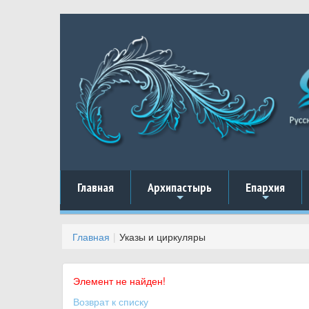
Главная
Архипастырь
Епархия
+
+
Главная
Указы и циркуляры
Элемент не найден!
Возврат к списку