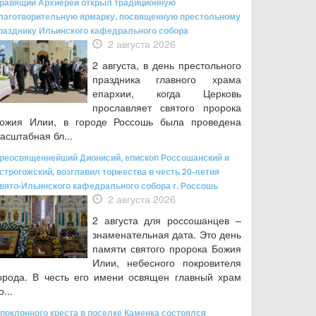
равящий Архиерей открыл традиционную
лаготворительную ярмарку, посвященную престольному
разднику Ильинского кафедрального собора
2 августа 2026
2 августа, в день престольного
праздника главного храма
епархии, когда Церковь
прославляет святого пророка
ожия Илии, в городе Россошь была проведена
асштабная бл...
реосвященнейший Дионисий, епископ Россошанский и
строгожский, возглавил торжества в честь 20-летия
вято-Ильинского кафедрального собора г. Россошь
2 августа 2026
2 августа для россошанцев –
знаменательная дата. Это день
памяти святого пророка Божия
Илии, небесного покровителя
орода. В честь его имени освящен главный храм
о...
 поклонного креста в поселке Каменка состоялся