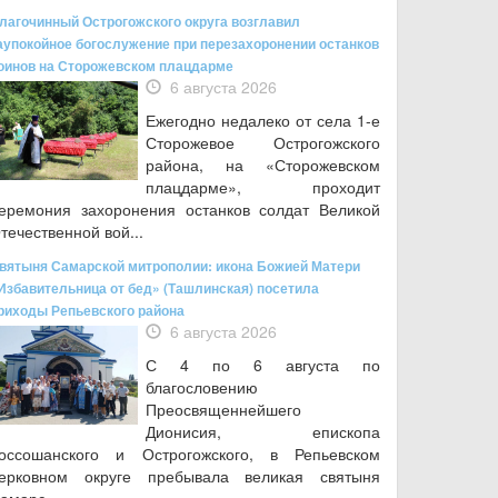
лагочинный Острогожского округа возглавил
аупокойное богослужение при перезахоронении останков
оинов на Сторожевском плацдарме
6 августа 2026
Ежегодно недалеко от села 1-е
Сторожевое Острогожского
района, на «Сторожевском
плацдарме», проходит
еремония захоронения останков солдат Великой
течественной вой...
вятыня Самарской митрополии: икона Божией Матери
Избавительница от бед» (Ташлинская) посетила
риходы Репьевского района
6 августа 2026
С 4 по 6 августа по
благословению
Преосвященнейшего
Дионисия, епископа
оссошанского и Острогожского, в Репьевском
ерковном округе пребывала великая святыня