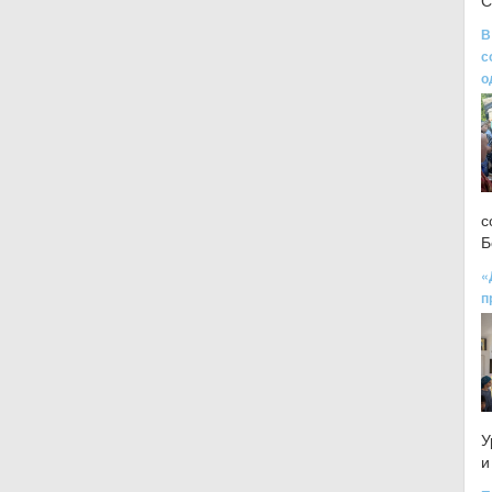
С
В
с
о
с
Б
«
п
У
и