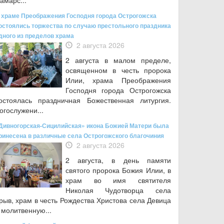
амарс...
 храме Преображения Господня города Острогожска
остоялись торжества по случаю престольного праздника
дного из пределов храма
2 августа 2026
2 августа в малом пределе,
освященном в честь пророка
Илии, храма Преображения
Господня города Острогожска
остоялась праздничная Божественная литургия.
огослужени...
Дивногорская-Сицилийская» икона Божией Матери была
ринесена в различные села Острогожского благочиния
2 августа 2026
2 августа, в день памяти
святого пророка Божия Илии, в
храм во имя святителя
Николая Чудотворца села
рыв, храм в честь Рождества Христова села Девица
 молитвенную...