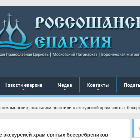
Новости епархии
Медиа
Контакты
Подать
+
+
+
немамонские школьники посетили с экскурсией храм святых бесс
с экскурсией храм святых бессребреников