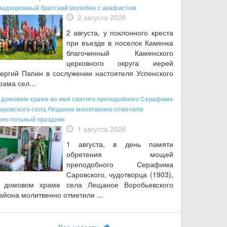
радиционный братский молебен с акафистом
2 августа 2026
2 августа, у поклонного креста
при въезде в поселок Каменка
благочинный Каменского
церковного округа иерей
ергий Папин в сослужении настоятеля Успенского
рама сел...
 домовом храме во имя святого преподобного Серафима
аровского села Лещаное молитвенно отметили
рестольный праздник
1 августа 2026
1 августа, в день памяти
обретения мощей
преподобного Серафима
Саровского, чудотворца (1903),
 домовом храме села Лещаное Воробьевского
айона молитвенно отметили ...