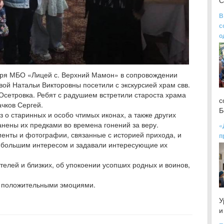
С
В
с
о
геря МБО «Лицей с. Верхний Мамон» в сопровождении
ой Натальи Викторовны посетили с экскурсией храм свв.
Осетровка. Ребят с радушием встретили староста храма
с
чков Сергей.
Б
 о старинных и особо чтимых иконах, а также других
анены их предками во времена гонений за веру.
«
енты и фотографии, связанные с историей прихода, и
п
с большим интересом и задавали интересующие их
телей и близких, об упокоении усопших родных и воинов,
и положительными эмоциями.
У
и