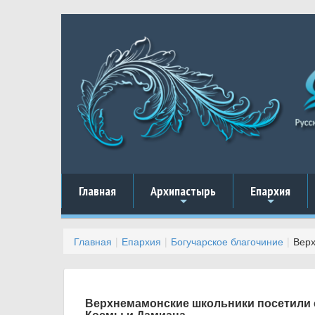
Главная
Архипастырь
Епархия
+
+
Главная
Епархия
Богучарское благочиние
Верх
Верхнемамонские школьники посетили 
Космы и Дамиана