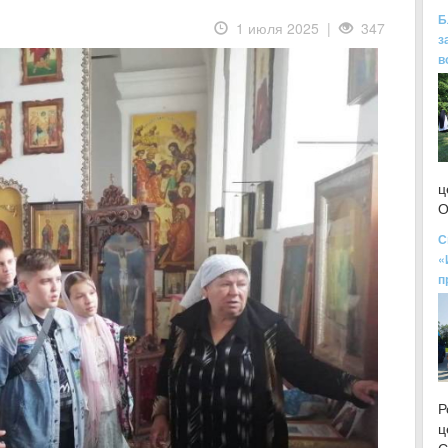
Б
1 июля 2025 |
347
з
в
ц
О
С
«
п
Р
ц