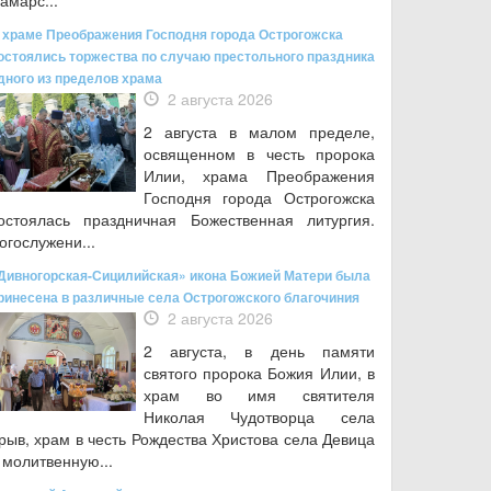
амарс...
 храме Преображения Господня города Острогожска
остоялись торжества по случаю престольного праздника
дного из пределов храма
2 августа 2026
2 августа в малом пределе,
освященном в честь пророка
Илии, храма Преображения
Господня города Острогожска
остоялась праздничная Божественная литургия.
огослужени...
Дивногорская-Сицилийская» икона Божией Матери была
ринесена в различные села Острогожского благочиния
2 августа 2026
2 августа, в день памяти
святого пророка Божия Илии, в
храм во имя святителя
Николая Чудотворца села
рыв, храм в честь Рождества Христова села Девица
 молитвенную...