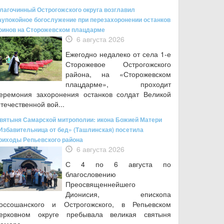
лагочинный Острогожского округа возглавил
аупокойное богослужение при перезахоронении останков
оинов на Сторожевском плацдарме
6 августа 2026
Ежегодно недалеко от села 1-е
Сторожевое Острогожского
района, на «Сторожевском
плацдарме», проходит
еремония захоронения останков солдат Великой
течественной вой...
вятыня Самарской митрополии: икона Божией Матери
Избавительница от бед» (Ташлинская) посетила
риходы Репьевского района
6 августа 2026
С 4 по 6 августа по
благословению
Преосвященнейшего
Дионисия, епископа
оссошанского и Острогожского, в Репьевском
ерковном округе пребывала великая святыня