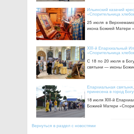
Ильинский казачий кре
«Спорительница хлебо
25 июля в Верхнемамо
икона Божией Матери «
XIII-й Епархиальный И
«Спорительница хлебов
С 18 по 20 июля в Бо
святыни — иконы Божие
Епархиальная святыня,
принесена в город Бог
18 июля XIII-й Епархиа
Божией Матери «Спорит
Вернуться в раздел с новостями