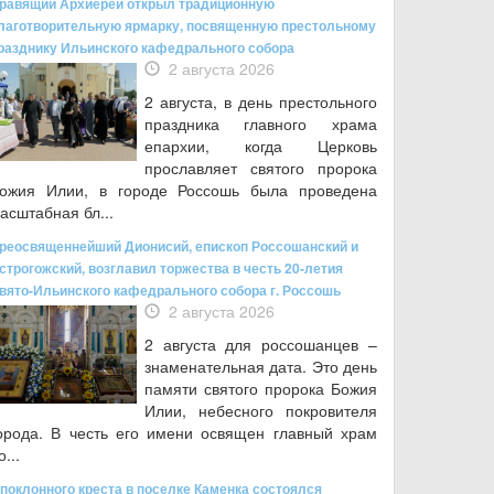
равящий Архиерей открыл традиционную
лаготворительную ярмарку, посвященную престольному
разднику Ильинского кафедрального собора
2 августа 2026
2 августа, в день престольного
праздника главного храма
епархии, когда Церковь
прославляет святого пророка
ожия Илии, в городе Россошь была проведена
асштабная бл...
реосвященнейший Дионисий, епископ Россошанский и
строгожский, возглавил торжества в честь 20-летия
вято-Ильинского кафедрального собора г. Россошь
2 августа 2026
2 августа для россошанцев –
знаменательная дата. Это день
памяти святого пророка Божия
Илии, небесного покровителя
орода. В честь его имени освящен главный храм
о...
 поклонного креста в поселке Каменка состоялся