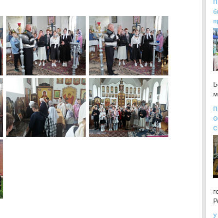
П
б
п
Б
м
П
О
С
г
Р
У