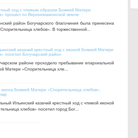
стный ход с чтимым образом Божией Матери
в» прошел по Верхнемамонской земле
нский район Богучарского благочиния была принесена
Спорительница хлебов». В торжественной...
льинский казачий крестный ход с иконой Божией Матери
» посетил Богучарский район
гучарском районе проходило пребывание епархиальной
й Матери «Спорительница хле...
 икона Божией Матери «Спорительница хлебов»,
учар
льный Ильинский казачий крестный ход с чтимой иконой
ельница хлебов» посетил город Бог...