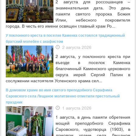
2 августа для россошанцев –
знаменательная дата. Это день
памяти святого пророка Божия
Илии, небесного покровителя
города. В честь его имени освящен главный храм Ро...
У поклонного креста в поселке Каменка состоялся традиционный
братский молебен с акафистом
2 августа 2026
2 августа, у поклонного креста при
въезде в поселок Каменка
благочинный Каменского церковного
округа иерей Сергий Папин в
сослужении настоятеля Успенского храма сел...
В домовом храме во имя святого преподобного Серафима
Саровского села Лещаное молитвенно отметили престольный
праздник
1 августа 2026
1 августа, в день памяти обретения
мощей преподобного Серафима
Саровского, чудотворца (1903), в
домовом храме села Лещаное