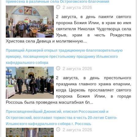
принесена в различные села Острогожского благочиния
2 августа 2026
2 августа, в день памяти святого
пророка Божия Илии, в храм во имя
святителя Николая Чудотворца села
Урыв, храм в честь Рождества
Христова села Девица и молитвенную...
Правящий Архиерей открыл традиционную благотворительную
ярмарку, посвященную престольному празднику Ильинского
кафедрального собора
2 августа 2026
2 августа, в день престольного
праздника главного храма епархии,
когда Церковь прославляет святого
пророка Божия Илии, в городе
Россошь была проведена масштабная бл...
Преосвященнейший Дионисий, епископ Россошанский и
Острогожский, возглавил торжества в честь 20-летия Свято-
Ильинского кафедрального собора г. Россошь
2 августа 2026