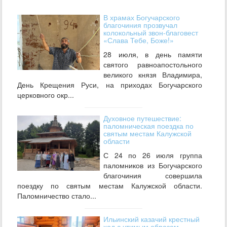
В храмах Богучарского
благочиния прозвучал
колокольный звон-благовест
«Слава Тебе, Боже!»
28 июля, в день памяти
святого равноапостольного
великого князя Владимира,
День Крещения Руси, на приходах Богучарского
церковного окр...
Духовное путешествие:
паломническая поездка по
святым местам Калужской
области
С 24 по 26 июля группа
паломников из Богучарского
благочиния совершила
поездку по святым местам Калужской области.
Паломничество стало...
Ильинский казачий крестный
ход с чтимым образом