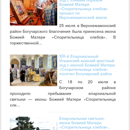
Божией Матери
«Спорительница хлебов»
прошел по
Верхнемамонской земле
25 июля в Верхнемамонский
район Богучарского благочиния была принесена икона
Божией Матери «Спорительница хлебов». В
торжественной...
XIII-й Епархиальный
Ильинский казачий крестный
ход с иконой Божией Матери
«Спорительница хлебов»
посетил Богучарский район
С 18 по 20 июля в
Богучарском районе
проходило пребывание епархиальной
святыни — иконы Божией Матери «Спорительница
хле...
Епархиальная святыня,
икона Божией Матери
«Спорительница хлебов»,