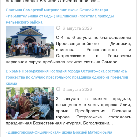
останков солдат Великой Отечественной вой...
Святыня Самарской митрополии: икона Божией Матери
«Избавительница от бед» (Ташлинская) посетила приходы
Репьевского района
6 августа 2026
С 4 по 6 августа по благословению
Преосвященнейшего Дионисия,
епископа Россошанского и
Острогожского, в Репьевском
церковном округе пребывала великая святыня Самарс...
В храме Преображения Господня города Острогожска состоялись
торжества по случаю престольного праздника одного из пределов
храма
2 августа 2026
2 августа в малом пределе,
освященном в честь пророка Илии,
храма Преображения Господня
города Острогожска состоялась
праздничная Божественная литургия. Богослужени...
«Дивногорская-Сицилийская» икона Божией Матери была