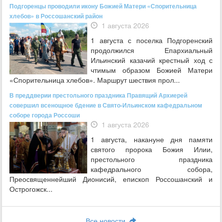
Подгоренцы проводили икону Божией Матери «Спорительница
хлебов» в Россошанский район
1 августа 2026
1 августа с поселка Подгоренский
продолжился Епархиальный
Ильинский казачий крестный ход с
чтимым образом Божией Матери
«Спорительница хлебов». Маршрут шествия прол...
В преддверии престольного праздника Правящий Архиерей
совершил всенощное бдение в Свято-Ильинском кафедральном
соборе города Россоши
1 августа 2026
1 августа, накануне дня памяти
святого пророка Божия Илии,
престольного праздника
кафедрального собора,
Преосвященнейший Дионисий, епископ Россошанский и
Острогожск...
Все новости