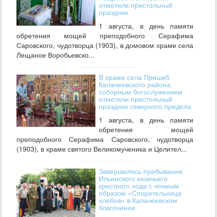
отметили престольный
праздник
1 августа, в день памяти
обретения мощей преподобного Серафима
Саровского, чудотворца (1903), в домовом храме села
Лещаное Воробьевско...
В храме села Пришиб
Калачеевского района
соборным богослужением
отметили престольный
праздник северного придела
1 августа, в день памяти
обретения мощей
преподобного Серафима Саровского, чудотворца
(1903), в храме святого Великомученика и Целител...
Завершилось пребывание
Ильинского казачьего
крестного хода с чтимым
образом «Спорительница
хлебов» в Калачеевском
благочинии