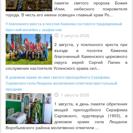
памяти святого пророка Божия
Илии, небесного покровителя
города. В честь его имени освящен главный храм Ро...
У поклонного креста в поселке Каменка состоялся традиционный
братский молебен с акафистом
2 августа 2026
2 августа, у поклонного креста при
въезде в поселок Каменка
благочинный Каменского церковного
округа иерей Сергий Папин в
сослужении настоятеля Успенского храма сел...
В домовом храме во имя святого преподобного Серафима
Саровского села Лещаное молитвенно отметили престольный
праздник
1 августа 2026
1 августа, в день памяти обретения
мощей преподобного Серафима
Саровского, чудотворца (1903), в
домовом храме села Лещаное
Воробьевского района молитвенно отметили ...