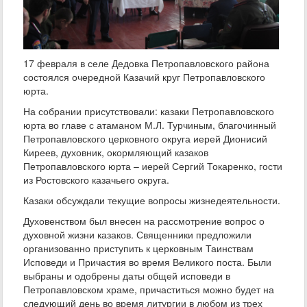
17 февраля в селе Дедовка Петропавловского района
состоялся очередной Казачий круг Петропавловского
юрта.
На собрании присутствовали: казаки Петропавловского
юрта во главе с атаманом М.Л. Турчиным, благочинный
Петропавловского церковного округа иерей Дионисий
Киреев, духовник, окормляющий казаков
Петропавловского юрта – иерей Сергий Токаренко, гости
из Ростовского казачьего округа.
Казаки обсуждали текущие вопросы жизнедеятельности.
Духовенством был внесен на рассмотрение вопрос о
духовной жизни казаков. Священники предложили
организованно приступить к церковным Таинствам
Исповеди и Причастия во время Великого поста. Были
выбраны и одобрены даты общей исповеди в
Петропавловском храме, причаститься можно будет на
следующий день во время литургии в любом из трех