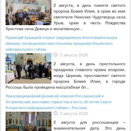
2 августа, в день памяти святого
пророка Божия Илии, в храм во имя
святителя Николая Чудотворца села
Урыв, храм в честь Рождества
Христова села Девица и молитвенную...
Правящий Архиерей открыл традиционную благотворительную
ярмарку, посвященную престольному празднику Ильинского
кафедрального собора
2 августа 2026
2 августа, в день престольного
праздника главного храма епархии,
когда Церковь прославляет святого
пророка Божия Илии, в городе
Россошь была проведена масштабная бл...
Преосвященнейший Дионисий, епископ Россошанский и
Острогожский, возглавил торжества в честь 20-летия Свято-
Ильинского кафедрального собора г. Россошь
2 августа 2026
2 августа для россошанцев –
знаменательная дата. Это день