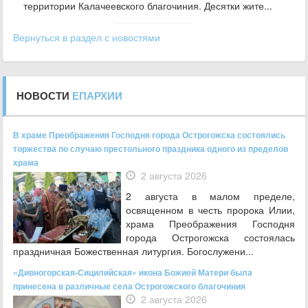
территории Калачеевского благочиния. Десятки жите...
Вернуться в раздел с новостями
НОВОСТИ
ЕПАРХИИ
В храме Преображения Господня города Острогожска состоялись
торжества по случаю престольного праздника одного из пределов
храма
2 августа 2026
2 августа в малом пределе,
освященном в честь пророка Илии,
храма Преображения Господня
города Острогожска состоялась
праздничная Божественная литургия. Богослужени...
«Дивногорская-Сицилийская» икона Божией Матери была
принесена в различные села Острогожского благочиния
2 августа 2026