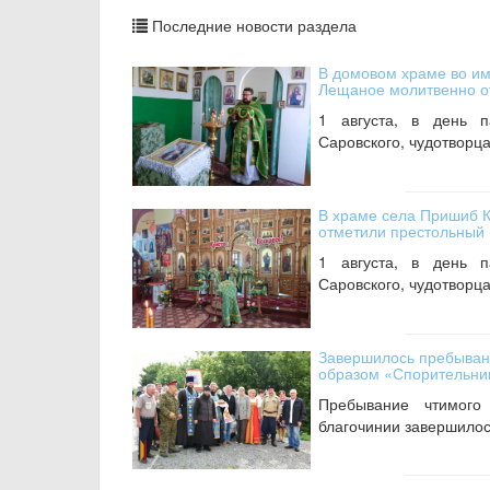
Последние новости раздела
В домовом храме во им
Лещаное молитвенно о
1 августа, в день 
Саровского, чудотворца
В храме села Пришиб 
отметили престольный 
1 августа, в день 
Саровского, чудотворца
Завершилось пребывани
образом «Спорительниц
Пребывание чтимого
благочинии завершилось