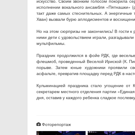
искусство. Своим звонким голосом покорила се
исполнении вокального ансамбля «Пятнашки» (ру
такт даже самых стеснительных. А энергичные 
Хван) вызвали бурю аплодисментов и восхищени
Но на этом сюрпризы не закончились! В гости к
ними дети с удовольствием играли, разгадывали
мультфильмы.
Праздник продолжился в фойе РДК, где веселье
флешмоб, проведенный Веселой Ириской (К. Пив
порыве. Затем юные художники проявили св
асфальте, превратив площадку перед РДК в наст
Кульминацией праздника стало угощение от 
секретарем местного отделения партии «Единая
дня, оставив у каждого ребенка сладкое послевку
Фоторепортаж