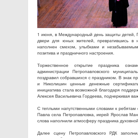
1 июня, в Международный день защиты детей, 
двери для юных жителей, превратившись в 
наполнен смехом, улыбками и незабываемым
позитива и праздничного настроения.
Торжественное открытие праздника озна
администрации Петропавловского муниципал
поздравил собравшихся с праздником. В знак п
и Николишин ценные денежные сертификаты
инициатива стала возможной благодаря поддер
Алексея Васильевича Гордеева, подчеркивая важ
С теплыми напутственными словами к ребятам о
Павла села Петропавловка, иерей Ярослав Мано
слова наполнили атмосферу праздника духовной
Далее сцену Петропавловского РДК заполн