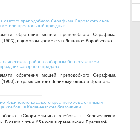
я святого преподобного Серафима Саровского села
тметили престольный праздник
памяти обретения мощей преподобного Серафима
 (1903), в домовом храме села Лещаное Воробьевско...
Калачеевского района соборным богослужением
праздник северного придела
памяти обретения мощей преподобного Серафима
 (1903), в храме святого Великомученика и Целител...
е Ильинского казачьего крестного хода с чтимым
а хлебов» в Калачеевском благочинии
 образа «Спорительница хлебов» в Калачеевском
. В связи с этим 25 июля в храме иконы Пресвятой...