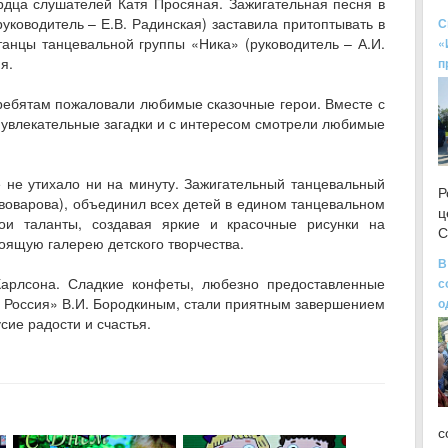
рдца слушателей Катя Просяная. Зажигательная песня в
ководитель – Е.В. Радинская) заставила притоптывать в
С
танцы танцевальной группы «Ника» (руководитель – А.И.
«
я.
п
 ребятам пожаловали любимые сказочные герои. Вместе с
 увлекательные загадки и с интересом смотрели любимые
 не утихало ни на минуту. Зажигательный танцевальный
Р
оварова), объединил всех детей в едином танцевальном
ц
ои таланты, создавая яркие и красочные рисунки на
С
оящую галерею детского творчества.
В
Карлсона. Сладкие конфеты, любезно предоставленные
с
 Россия» В.И. Бородкиным, стали приятным завершением
о
сие радости и счастья.
с