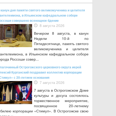
 канун дня памяти святого великомученика и целителя
антелеимона, в Ильинском кафедральном соборе
оссоши совершено всенощное бдение
8 августа 2026
Вечером 8 августа, в канун
Недели 10-й по
Пятидесятнице, память святого
великомученика и целителя
антелеимона, в Ильинском кафедральном соборе
орода Россоши совер...
лагочинный Острогожского церковного округа иерей
лексий Курганский поздравил коллектив корпорации
Стимул» с 20-летием основания
7 августа 2026
7 августа в Острогожском Доме
культуры и досуга состоялось
торжественное мероприятие,
посвященное 20‑летнему
билею корпорации «Стимул». В Острогожске свою