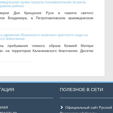
еведческом музее прошла познавательная встреча,
храмов района
верии Дня Крещения Руси и памяти святого
нязя Владимира, в Петропавловском краеведческом
ь движение Ильинского казачьего крестного хода на
ого благочиния
ь пребывания чтимого образа Божией Матери
в» на территории Калачеевского благочиния. Десятки
ГАЦИЯ
ПОЛЕЗНОЕ В СЕТИ
ВНАЯ
Официальный сайт Русской
ИПАСТЫРЬ
Православной Церкви