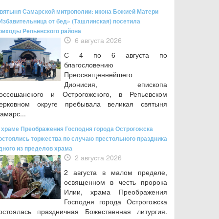
вятыня Самарской митрополии: икона Божией Матери
Избавительница от бед» (Ташлинская) посетила
риходы Репьевского района
6 августа 2026
С 4 по 6 августа по
благословению
Преосвященнейшего
Дионисия, епископа
оссошанского и Острогожского, в Репьевском
ерковном округе пребывала великая святыня
амарс...
 храме Преображения Господня города Острогожска
остоялись торжества по случаю престольного праздника
дного из пределов храма
2 августа 2026
2 августа в малом пределе,
освященном в честь пророка
Илии, храма Преображения
Господня города Острогожска
остоялась праздничная Божественная литургия.