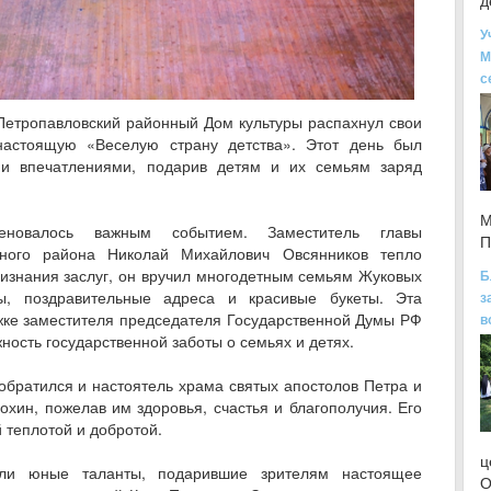
д
У
М
с
Петропавловский районный Дом культуры распахнул свои
настоящую «Веселую страну детства». Этот день был
и впечатлениями, подарив детям и их семьям заряд
М
меновалось важным событием. Заместитель главы
П
ьного района Николай Михайлович Овсянников тепло
ризнания заслуг, он вручил многодетным семьям Жуковых
Б
, поздравительные адреса и красивые букеты. Эта
з
жке заместителя председателя Государственной Думы РФ
в
ность государственной заботы о семьях и детях.
братился и настоятель храма святых апостолов Петра и
хин, пожелав им здоровья, счастья и благополучия. Его
 теплотой и добротой.
ц
или юные таланты, подарившие зрителям настоящее
О