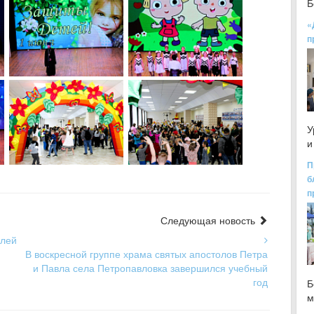
Б
«
п
У
и
П
б
п
Следующая новость
елей
В воскресной группе храма святых апостолов Петра
и Павла села Петропавловка завершился учебный
год
Б
м