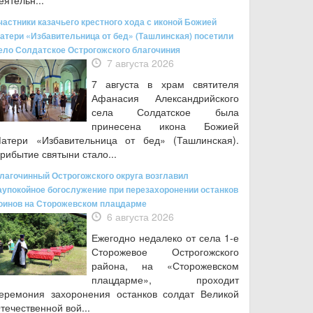
еятельн...
частники казачьего крестного хода с иконой Божией
атери «Избавительница от бед» (Ташлинская) посетили
ело Солдатское Острогожского благочиния
7 августа 2026
7 августа в храм святителя
Афанасия Александрийского
села Солдатское была
принесена икона Божией
атери «Избавительница от бед» (Ташлинская).
рибытие святыни стало...
лагочинный Острогожского округа возглавил
аупокойное богослужение при перезахоронении останков
оинов на Сторожевском плацдарме
6 августа 2026
Ежегодно недалеко от села 1-е
Сторожевое Острогожского
района, на «Сторожевском
плацдарме», проходит
еремония захоронения останков солдат Великой
течественной вой...