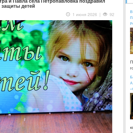
тра и Павла села Петропавловка поздравил
 защиты детей
В
1 июня 2026 |
92
П
Р
П
г
Б
А
«
ю