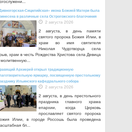
огослужени...
Дивногорская-Сицилийская» икона Божией Матери была
ринесена в различные села Острогожского благочиния
2 августа 2026
2 августа, в день памяти
святого пророка Божия Илии, в
храм во имя святителя
Николая Чудотворца села
рыв, храм в честь Рождества Христова села Девица
 молитвенную...
равящий Архиерей открыл традиционную
лаготворительную ярмарку, посвященную престольному
разднику Ильинского кафедрального собора
2 августа 2026
2 августа, в день престольного
праздника главного храма
епархии, когда Церковь
прославляет святого пророка
ожия Илии, в городе Россошь была проведена
асштабная бл...