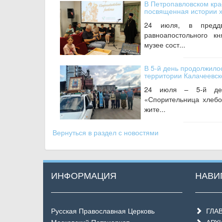
В Петропавловском кра
посвященная истории 
24 июля, в предд
равноапостольного к
музее сост...
В 5-й день продолжилос
территории Калачеевск
24 июля – 5-й ден
«Спорительница хлебо
жите...
Вернуться в раздел с новостями
ИНФОРМАЦИЯ
НАВИ
Русская Православная Церковь
ГЛА
Московский Патриархат
АРХ