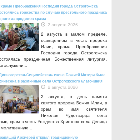
 храме Преображения Господня города Острогожска
остоялись торжества по случаю престольного праздника
дного из пределов храма
2 августа 2026
2 августа в малом пределе,
освященном в честь пророка
Илии, храма Преображения
Господня города Острогожска
остоялась праздничная Божественная литургия.
огослужени...
Дивногорская-Сицилийская» икона Божией Матери была
ринесена в различные села Острогожского благочиния
2 августа 2026
2 августа, в день памяти
святого пророка Божия Илии, в
храм во имя святителя
Николая Чудотворца села
рыв, храм в честь Рождества Христова села Девица
 молитвенную...
равящий Архиерей открыл традиционную