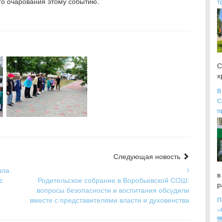
го очарования этому событию.
т
С
х
В
С
п
Следующая новость
вла
в
с
Родительское собрание в Воробьевской СОШ:
р
вопросы безопасности и воспитания обсудили
вместе с представителями власти и духовенства
П
«