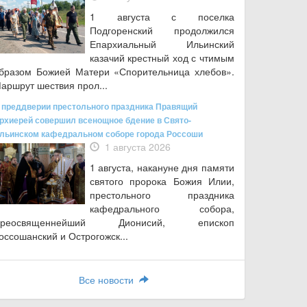
1 августа с поселка
Подгоренский продолжился
Епархиальный Ильинский
казачий крестный ход с чтимым
бразом Божией Матери «Спорительница хлебов».
аршрут шествия прол...
 преддверии престольного праздника Правящий
рхиерей совершил всенощное бдение в Свято-
льинском кафедральном соборе города Россоши
1 августа 2026
1 августа, накануне дня памяти
святого пророка Божия Илии,
престольного праздника
кафедрального собора,
Преосвященнейший Дионисий, епископ
оссошанский и Острогожск...
Все новости