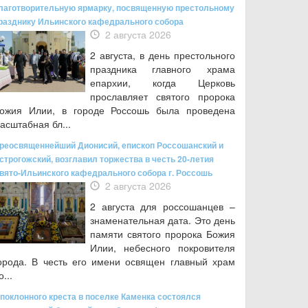
лаготворительную ярмарку, посвященную престольному
разднику Ильинского кафедрального собора
2 августа 2026
2 августа, в день престольного
праздника главного храма
епархии, когда Церковь
прославляет святого пророка
ожия Илии, в городе Россошь была проведена
асштабная бл...
реосвященнейший Дионисий, епископ Россошанский и
строгожский, возглавил торжества в честь 20-летия
вято-Ильинского кафедрального собора г. Россошь
2 августа 2026
2 августа для россошанцев –
знаменательная дата. Это день
памяти святого пророка Божия
Илии, небесного покровителя
орода. В честь его имени освящен главный храм
о...
 поклонного креста в поселке Каменка состоялся