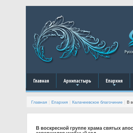
Главная
Архипастырь
Епархия
+
+
Главная
Епархия
Калачеевское благочиние
В 
В воскресной группе храма святых апо
завершился учебный год