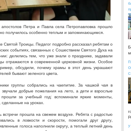
б
п
х апостолов Петра и Павла села Петропавловка прошло
оно получилось особенно теплым и запоминающимся.
е Святой Троицы. Педагог подробно рассказал ребятам о
Б
ских событиях, связанных с Сошествием Святого Духа на
м
нии: делились тем, что уже знали о празднике, задавали
ицы отражаются в современной церковной жизни. Особое
П
ример, обсудили, почему храмы в этот день украшают
О
телей бывают зеленого цвета.
С
ники группы собрались на чаепитие. За чашкой чая в
 звучали добрые пожелания на лето, а дети и взрослые
е прошли за учебный год: вспоминали яркие моменты,
 сделанные на уроках.
г
 встречи прошла на свежем воздухе. Ребята с радостью
Р
вались в ловкости и скорости, помогали друг другу,
вленные голоса наполнили округу, а теплый летний день
У