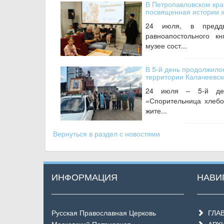
В Петропавловском кра
посвященная истории 
24 июля, в предд
равноапостольного к
музее сост...
В 5-й день продолжилос
территории Калачеевск
24 июля – 5-й ден
«Спорительница хлебо
жите...
Вернуться в раздел с новостями
ИНФОРМАЦИЯ
НАВИ
Русская Православная Церковь
ГЛА