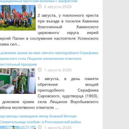
радиционный братский молебен с акафистом
2 августа 2026
2 августа, у поклонного креста
при въезде в поселок Каменка
благочинный Каменского
церковного округа иерей
ергий Папин в сослужении настоятеля Успенского
рама сел...
 домовом храме во имя святого преподобного Серафима
аровского села Лещаное молитвенно отметили
рестольный праздник
1 августа 2026
1 августа, в день памяти
обретения мощей
преподобного Серафима
Саровского, чудотворца (1903),
 домовом храме села Лещаное Воробьевского
айона молитвенно отметили ...
одгоренцы проводили икону Божией Матери
Спорительница хлебов» в Россошанский район
1 августа 2026