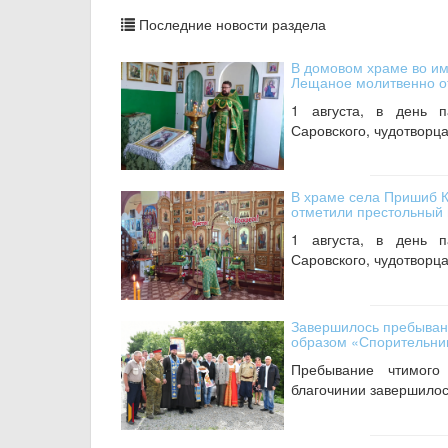
Последние новости раздела
В домовом храме во им
Лещаное молитвенно о
1 августа, в день 
Саровского, чудотворца
В храме села Пришиб 
отметили престольный 
1 августа, в день 
Саровского, чудотворца
Завершилось пребывани
образом «Спорительниц
Пребывание чтимого
благочинии завершилось