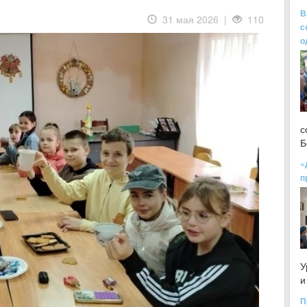
В
31 мая 2026 |
110
с
о
с
Б
«
п
У
и
П