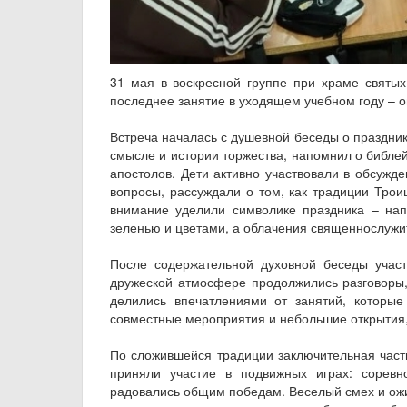
31 мая в воскресной группе при храме святы
последнее занятие в уходящем учебном году – 
Встреча началась с душевной беседы о праздник
смысле и истории торжества, напомнил о библей
апостолов. Дети активно участвовали в обсужде
вопросы, рассуждали о том, как традиции Тро
внимание уделили символике праздника – нап
зеленью и цветами, а облачения священнослужи
После содержательной духовной беседы участ
дружеской атмосфере продолжились разговоры,
делились впечатлениями от занятий, которы
совместные мероприятия и небольшие открытия,
По сложившейся традиции заключительная часть
приняли участие в подвижных играх: соревно
радовались общим победам. Веселый смех и ожи