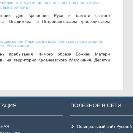
еведческом музее прошла познавательная встреча,
храмов района
верии Дня Крещения Руси и памяти святого
нязя Владимира, в Петропавловском краеведческом
ь движение Ильинского казачьего крестного хода на
ого благочиния
ь пребывания чтимого образа Божией Матери
в» на территории Калачеевского благочиния. Десятки
ГАЦИЯ
ПОЛЕЗНОЕ В СЕТИ
ВНАЯ
Официальный сайт Русской