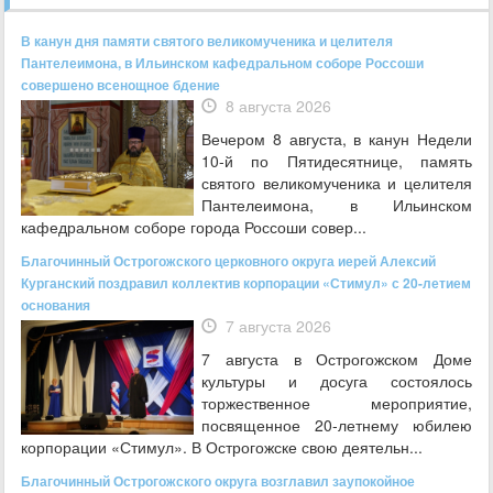
В канун дня памяти святого великомученика и целителя
Пантелеимона, в Ильинском кафедральном соборе Россоши
совершено всенощное бдение
8 августа 2026
Вечером 8 августа, в канун Недели
10-й по Пятидесятнице, память
святого великомученика и целителя
Пантелеимона, в Ильинском
кафедральном соборе города Россоши совер...
Благочинный Острогожского церковного округа иерей Алексий
Курганский поздравил коллектив корпорации «Стимул» с 20-летием
основания
7 августа 2026
7 августа в Острогожском Доме
культуры и досуга состоялось
торжественное мероприятие,
посвященное 20‑летнему юбилею
корпорации «Стимул». В Острогожске свою деятельн...
Благочинный Острогожского округа возглавил заупокойное