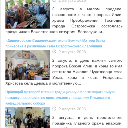
2 августа 2026
2 августа в малом пределе,
освященном в честь пророка Илии,
храма Преображения Господня
города Острогожска состоялась
праздничная Божественная литургия. Богослужени...
«Дивногорская-Сицилийская» икона Божией Матери была
принесена в различные села Острогожского благочиния
2 августа 2026
2 августа, в день памяти святого
пророка Божия Илии, в храм во имя
святителя Николая Чудотворца села
Урыв, храм в честь Рождества
Христова села Девица и молитвенную...
Правящий Архиерей открыл традиционную благотворительную
ярмарку, посвященную престольному празднику Ильинского
кафедрального собора
2 августа 2026
2 августа, в день престольного
праздника главного храма епархии,