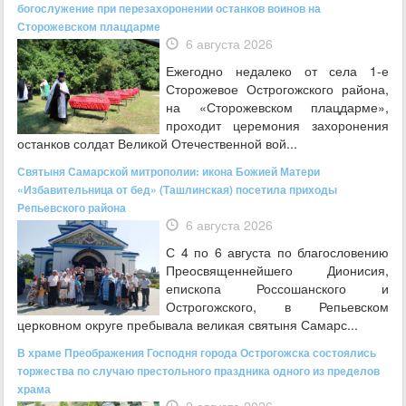
богослужение при перезахоронении останков воинов на
Сторожевском плацдарме
6 августа 2026
Ежегодно недалеко от села 1-е
Сторожевое Острогожского района,
на «Сторожевском плацдарме»,
проходит церемония захоронения
останков солдат Великой Отечественной вой...
Святыня Самарской митрополии: икона Божией Матери
«Избавительница от бед» (Ташлинская) посетила приходы
Репьевского района
6 августа 2026
С 4 по 6 августа по благословению
Преосвященнейшего Дионисия,
епископа Россошанского и
Острогожского, в Репьевском
церковном округе пребывала великая святыня Самарс...
В храме Преображения Господня города Острогожска состоялись
торжества по случаю престольного праздника одного из пределов
храма