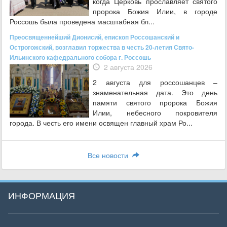
когда Церковь прославляет святого
пророка Божия Илии, в городе
Россошь была проведена масштабная бл...
Преосвященнейший Дионисий, епископ Россошанский и
Острогожский, возглавил торжества в честь 20-летия Свято-
Ильинского кафедрального собора г. Россошь
2 августа 2026
2 августа для россошанцев –
знаменательная дата. Это день
памяти святого пророка Божия
Илии, небесного покровителя
города. В честь его имени освящен главный храм Ро...
Все новости
ИНФОРМАЦИЯ