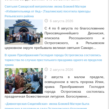
Святыня Самарской митрополии: икона Божией Матери
«Избавительница от бед» (Ташлинская) посетила приходы
Репьевского района
6 августа 2026
С 4 по 6 августа по благословению
Преосвященнейшего Дионисия,
епископа Россошанского и
Острогожского, в Репьевском
церковном округе пребывала великая святыня Самарс...
В храме Преображения Господня города Острогожска состоялись
торжества по случаю престольного праздника одного из пределов
храма
2 августа 2026
2 августа в малом пределе,
освященном в честь пророка Илии,
храма Преображения Господня
города Острогожска состоялась
праздничная Божественная литургия. Богослужени...
«Дивногорская-Сицилийская» икона Божией Матери была
принесена в различные села Острогожского благочиния