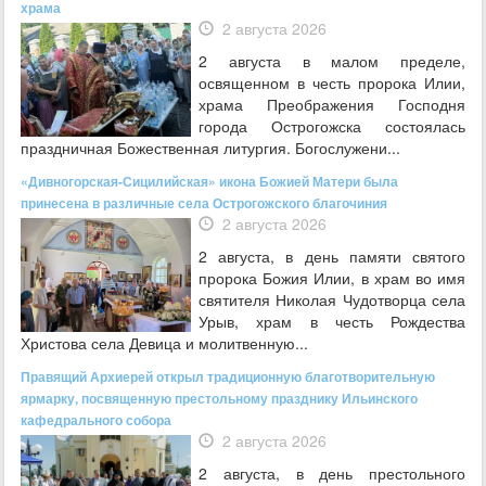
храма
2 августа 2026
2 августа в малом пределе,
освященном в честь пророка Илии,
храма Преображения Господня
города Острогожска состоялась
праздничная Божественная литургия. Богослужени...
«Дивногорская-Сицилийская» икона Божией Матери была
принесена в различные села Острогожского благочиния
2 августа 2026
2 августа, в день памяти святого
пророка Божия Илии, в храм во имя
святителя Николая Чудотворца села
Урыв, храм в честь Рождества
Христова села Девица и молитвенную...
Правящий Архиерей открыл традиционную благотворительную
ярмарку, посвященную престольному празднику Ильинского
кафедрального собора
2 августа 2026
2 августа, в день престольного