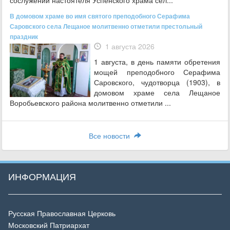
В домовом храме во имя святого преподобного Серафима
Саровского села Лещаное молитвенно отметили престольный
праздник
1 августа 2026
1 августа, в день памяти обретения
мощей преподобного Серафима
Саровского, чудотворца (1903), в
домовом храме села Лещаное
Воробьевского района молитвенно отметили ...
Все новости
ИНФОРМАЦИЯ
Русская Православная Церковь
Московский Патриархат