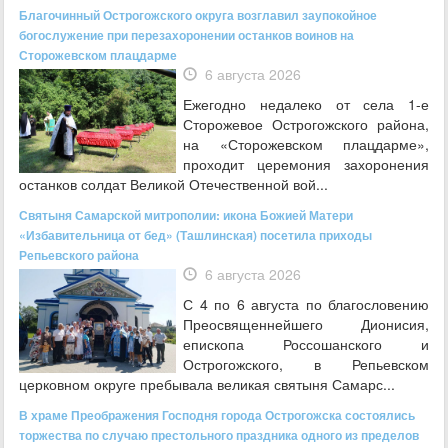
Благочинный Острогожского округа возглавил заупокойное
богослужение при перезахоронении останков воинов на
Сторожевском плацдарме
6 августа 2026
Ежегодно недалеко от села 1-е
Сторожевое Острогожского района,
на «Сторожевском плацдарме»,
проходит церемония захоронения
останков солдат Великой Отечественной вой...
Святыня Самарской митрополии: икона Божией Матери
«Избавительница от бед» (Ташлинская) посетила приходы
Репьевского района
6 августа 2026
С 4 по 6 августа по благословению
Преосвященнейшего Дионисия,
епископа Россошанского и
Острогожского, в Репьевском
церковном округе пребывала великая святыня Самарс...
В храме Преображения Господня города Острогожска состоялись
торжества по случаю престольного праздника одного из пределов