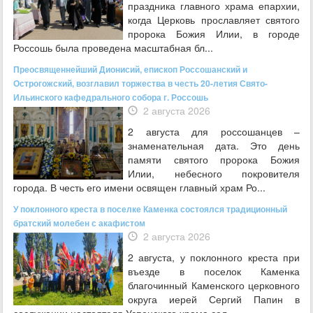
праздника главного храма епархии,
когда Церковь прославляет святого
пророка Божия Илии, в городе
Россошь была проведена масштабная бл...
Преосвященнейший Дионисий, епископ Россошанский и
Острогожский, возглавил торжества в честь 20-летия Свято-
Ильинского кафедрального собора г. Россошь
2 августа 2026
2 августа для россошанцев –
знаменательная дата. Это день
памяти святого пророка Божия
Илии, небесного покровителя
города. В честь его имени освящен главный храм Ро...
У поклонного креста в поселке Каменка состоялся традиционный
братский молебен с акафистом
2 августа 2026
2 августа, у поклонного креста при
въезде в поселок Каменка
благочинный Каменского церковного
округа иерей Сергий Папин в
сослужении настоятеля Успенского храма сел...