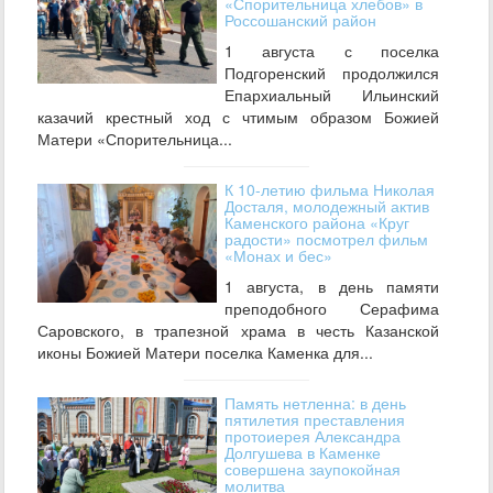
«Спорительница хлебов» в
Россошанский район
1 августа с поселка
Подгоренский продолжился
Епархиальный Ильинский
казачий крестный ход с чтимым образом Божией
Матери «Спорительница...
К 10-летию фильма Николая
Досталя, молодежный актив
Каменского района «Круг
радости» посмотрел фильм
«Монах и бес»
1 августа, в день памяти
преподобного Серафима
Саровского, в трапезной храма в честь Казанской
иконы Божией Матери поселка Каменка для...
Память нетленна: в день
пятилетия преставления
протоиерея Александра
Долгушева в Каменке
совершена заупокойная
молитва