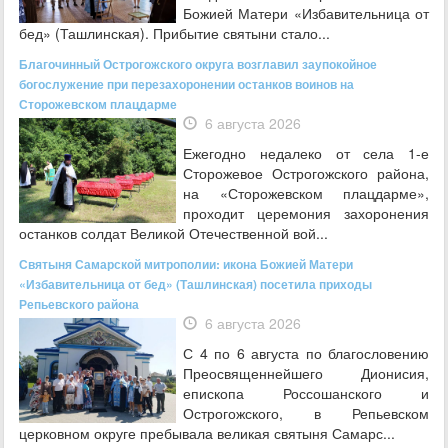
Божией Матери «Избавительница от
бед» (Ташлинская). Прибытие святыни стало...
Благочинный Острогожского округа возглавил заупокойное
богослужение при перезахоронении останков воинов на
Сторожевском плацдарме
6 августа 2026
Ежегодно недалеко от села 1-е
Сторожевое Острогожского района,
на «Сторожевском плацдарме»,
проходит церемония захоронения
останков солдат Великой Отечественной вой...
Святыня Самарской митрополии: икона Божией Матери
«Избавительница от бед» (Ташлинская) посетила приходы
Репьевского района
6 августа 2026
С 4 по 6 августа по благословению
Преосвященнейшего Дионисия,
епископа Россошанского и
Острогожского, в Репьевском
церковном округе пребывала великая святыня Самарс...