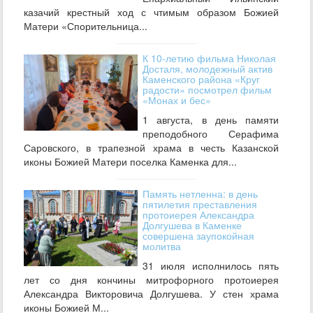
казачий крестный ход с чтимым образом Божией
Матери «Спорительница...
К 10-летию фильма Николая
Досталя, молодежный актив
Каменского района «Круг
радости» посмотрел фильм
«Монах и бес»
1 августа, в день памяти
преподобного Серафима
Саровского, в трапезной храма в честь Казанской
иконы Божией Матери поселка Каменка для...
Память нетленна: в день
пятилетия преставления
протоиерея Александра
Долгушева в Каменке
совершена заупокойная
молитва
31 июля исполнилось пять
лет со дня кончины митрофорного протоиерея
Александра Викторовича Долгушева. У стен храма
иконы Божией М...