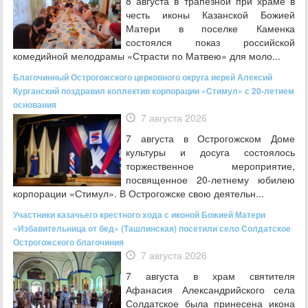
8 августа в трапезной при храме в
честь иконы Казанской Божией
Матери в поселке Каменка
состоялся показ российской
комедийной мелодрамы «Страсти по Матвею» для моло...
Благочинный Острогожского церковного округа иерей Алексий
Курганский поздравил коллектив корпорации «Стимул» с 20-летием
основания
7 августа 2026
7 августа в Острогожском Доме
культуры и досуга состоялось
торжественное мероприятие,
посвященное 20‑летнему юбилею
корпорации «Стимул». В Острогожске свою деятельн...
Участники казачьего крестного хода с иконой Божией Матери
«Избавительница от бед» (Ташлинская) посетили село Солдатское
Острогожского благочиния
7 августа 2026
7 августа в храм святителя
Афанасия Александрийского села
Солдатское была принесена икона