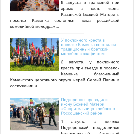
8 августа в трапезной при
храме в честь иконы
Казанской Божией Матери в
поселке Каменка состоялся показ российской
комедийной мелодрам...
У поклонного креста в
поселке Каменка состоялся
традиционный братский
молебен с акафистом
2 августа, у поклонного
креста при въезде в поселок
Каменка благочинный
Каменского церковного округа иерей Сергий Папин в
сослужении н...
Подгоренцы проводили
икону Божией Матери
«Спорительница хлебов» в
Россошанский район
1 августа с поселка
Подгоренский продолжился
Епархиальный Ильинский