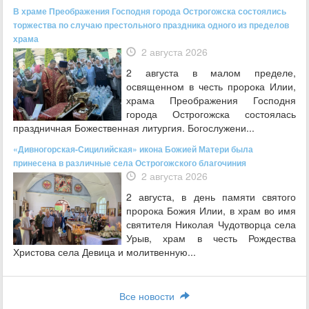
В храме Преображения Господня города Острогожска состоялись
торжества по случаю престольного праздника одного из пределов
храма
2 августа 2026
2 августа в малом пределе,
освященном в честь пророка Илии,
храма Преображения Господня
города Острогожска состоялась
праздничная Божественная литургия. Богослужени...
«Дивногорская-Сицилийская» икона Божией Матери была
принесена в различные села Острогожского благочиния
2 августа 2026
2 августа, в день памяти святого
пророка Божия Илии, в храм во имя
святителя Николая Чудотворца села
Урыв, храм в честь Рождества
Христова села Девица и молитвенную...
Все новости