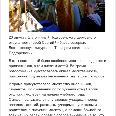
23 августа благочинный Подгоренского церковного
округа протоиерей Сергий Чибисов совершил
Божественную литургию в Троицком храме п.г.т.
Подгоренский.
В этот воскресный было особенно много исповедников и
причастников, в том числе и детей. Во время
богослужения чувствовалась общая молитвенность,
прихожане подпевали песнопения, звучащие с клироса.
В храме присутствовало множество школьников,
студентов. По окончании богослужения отец Сергий
отслужил молебен на начало учебного года.
Священнослужитель напутствовал учащихся перед
началом занятий, рассказал учащимся, учителям и
родителям о значении молитвы, о помощи Божией во
всех наших делах, обратил особое внимание на то, что