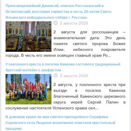
Преосвященнейший Дионисий, епископ Россошанский и
Острогожский, возглавил торжества в честь 20-летия Свято-
Ильинского кафедрального собора г. Россошь
2 августа 2026
2 августа для россошанцев –
знаменательная дата. Это день
памяти святого пророка Божия
Илии, небесного покровителя
города. В честь его имени освящен главный храм Ро...
У поклонного креста в поселке Каменка состоялся традиционный
братский молебен с акафистом
2 августа 2026
2 августа, у поклонного креста при
въезде в поселок Каменка
благочинный Каменского церковного
округа иерей Сергий Папин в
сослужении настоятеля Успенского храма сел...
В домовом храме во имя святого преподобного Серафима
Саровского села Лещаное молитвенно отметили престольный
праздник