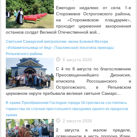
Ежегодно недалеко от села 1-е
Сторожевое Острогожского района,
на «Сторожевском плацдарме»,
проходит церемония захоронения
останков солдат Великой Отечественной вой...
Святыня Самарской митрополии: икона Божией Матери
«Избавительница от бед» (Ташлинская) посетила приходы
Репьевского района
6 августа 2026
С 4 по 6 августа по благословению
Преосвященнейшего Дионисия,
епископа Россошанского и
Острогожского, в Репьевском
церковном округе пребывала великая святыня Самарс...
В храме Преображения Господня города Острогожска состоялись
торжества по случаю престольного праздника одного из пределов
храма
2 августа 2026
2 августа в малом пределе,
освященном в честь пророка Илии,