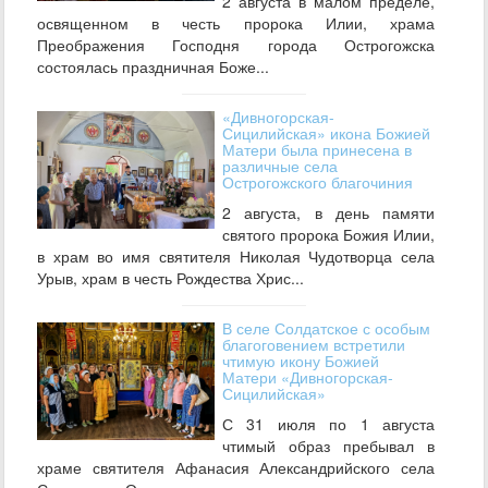
2 августа в малом пределе,
освященном в честь пророка Илии, храма
Преображения Господня города Острогожска
состоялась праздничная Боже...
«Дивногорская-
Сицилийская» икона Божией
Матери была принесена в
различные села
Острогожского благочиния
2 августа, в день памяти
святого пророка Божия Илии,
в храм во имя святителя Николая Чудотворца села
Урыв, храм в честь Рождества Хрис...
В селе Солдатское с особым
благоговением встретили
чтимую икону Божией
Матери «Дивногорская-
Сицилийская»
С 31 июля по 1 августа
чтимый образ пребывал в
храме святителя Афанасия Александрийского села