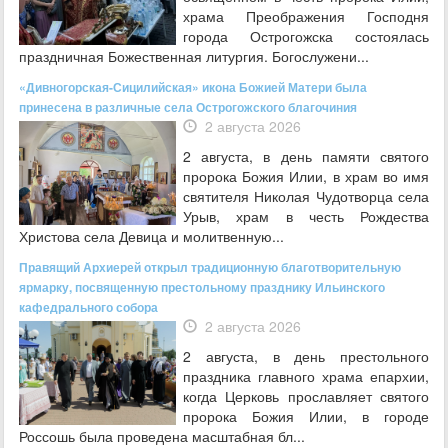
храма Преображения Господня
города Острогожска состоялась
праздничная Божественная литургия. Богослужени...
«Дивногорская-Сицилийская» икона Божией Матери была
принесена в различные села Острогожского благочиния
2 августа 2026
2 августа, в день памяти святого
пророка Божия Илии, в храм во имя
святителя Николая Чудотворца села
Урыв, храм в честь Рождества
Христова села Девица и молитвенную...
Правящий Архиерей открыл традиционную благотворительную
ярмарку, посвященную престольному празднику Ильинского
кафедрального собора
2 августа 2026
2 августа, в день престольного
праздника главного храма епархии,
когда Церковь прославляет святого
пророка Божия Илии, в городе
Россошь была проведена масштабная бл...