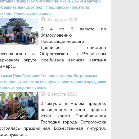
вятыня Самарской митрополии: икона Божией Матери
Избавительница от бед» (Ташлинская) посетила
риходы Репьевского района
6 августа 2026
С 4 по 6 августа по
благословению
Преосвященнейшего
Дионисия, епископа
оссошанского и Острогожского, в Репьевском
ерковном округе пребывала великая святыня
амарс...
 храме Преображения Господня города Острогожска
остоялись торжества по случаю престольного праздника
дного из пределов храма
2 августа 2026
2 августа в малом пределе,
освященном в честь пророка
Илии, храма Преображения
Господня города Острогожска
остоялась праздничная Божественная литургия.
огослужени...