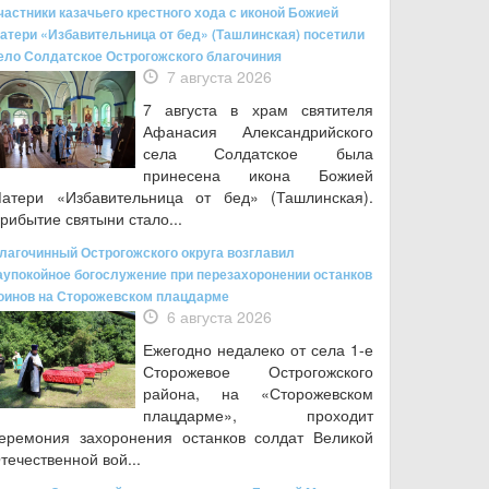
частники казачьего крестного хода с иконой Божией
атери «Избавительница от бед» (Ташлинская) посетили
ело Солдатское Острогожского благочиния
7 августа 2026
7 августа в храм святителя
Афанасия Александрийского
села Солдатское была
принесена икона Божией
атери «Избавительница от бед» (Ташлинская).
рибытие святыни стало...
лагочинный Острогожского округа возглавил
аупокойное богослужение при перезахоронении останков
оинов на Сторожевском плацдарме
6 августа 2026
Ежегодно недалеко от села 1-е
Сторожевое Острогожского
района, на «Сторожевском
плацдарме», проходит
еремония захоронения останков солдат Великой
течественной вой...