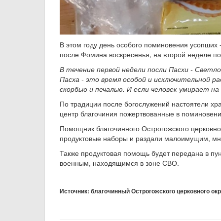
В этом году день особого поминовения усопших 
после Фомина воскресенья, на второй неделе п
В течение первой недели посли Пасхи - Светл
Пасха - это время особой и исключительной ра
скорбью и печалью.
И е
сли человек умирает на
По традиции после богослужений настоятели хр
центр благочиния пожертвованные в поминовени
Помощник благочинного Острогожского церковно
продуктовые наборы и раздали малоимущим, мн
Также продуктовая помощь будет передана в пу
военным, находящимся в зоне СВО.
Источник: благочинный Острогожского церковного окр