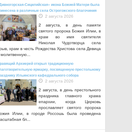
Дивногорская-Сицилийская» икона Божией Матери была
ринесена в различные села Острогожского благочиния
2 августа 2026
2 августа, в день памяти
святого пророка Божия Илии, в
храм во имя святителя
Николая Чудотворца села
рыв, храм в честь Рождества Христова села Девица
 молитвенную...
равящий Архиерей открыл традиционную
лаготворительную ярмарку, посвященную престольному
разднику Ильинского кафедрального собора
2 августа 2026
2 августа, в день престольного
праздника главного храма
епархии, когда Церковь
прославляет святого пророка
ожия Илии, в городе Россошь была проведена
асштабная бл...