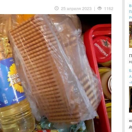
В
25 апреля 2023 |
1162
П
Р
П
г
Б
А
«
ю
д