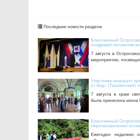
Последние новости раздела
Благочинный Острогожс
поздравил коллектив к
7 августа в Острогожс
мероприятие, посвяще
Участники казачьего к
от бед» (Ташлинская) 
7 августа в храм свя
была принесена икона 
Благочинный Острогожс
перезахоронении остан
Ежегодно недалеко о