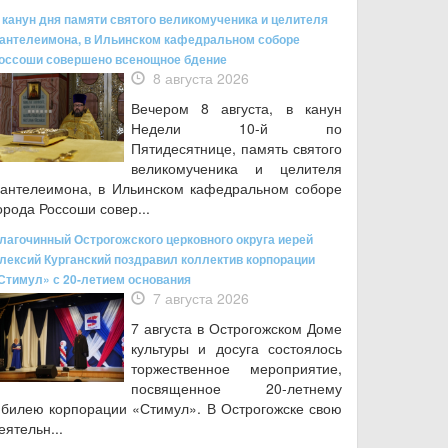
 канун дня памяти святого великомученика и целителя
антелеимона, в Ильинском кафедральном соборе
оссоши совершено всенощное бдение
8 августа 2026
Вечером 8 августа, в канун
Недели 10-й по
Пятидесятнице, память святого
великомученика и целителя
антелеимона, в Ильинском кафедральном соборе
орода Россоши совер...
лагочинный Острогожского церковного округа иерей
лексий Курганский поздравил коллектив корпорации
Стимул» с 20-летием основания
7 августа 2026
7 августа в Острогожском Доме
культуры и досуга состоялось
торжественное мероприятие,
посвященное 20‑летнему
билею корпорации «Стимул». В Острогожске свою
еятельн...