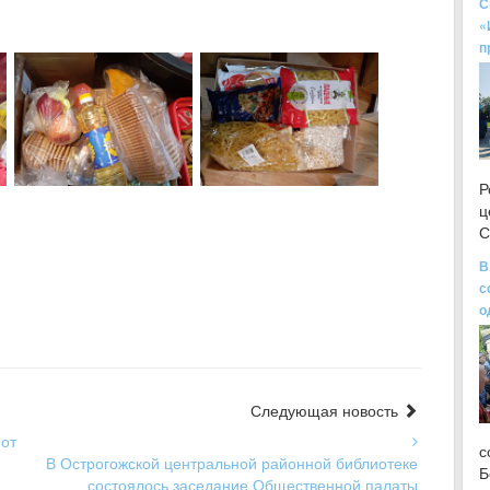
С
«
п
Р
ц
С
В
с
о
Следующая новость
от
с
В Острогожской центральной районной библиотеке
Б
состоялось заседание Общественной палаты