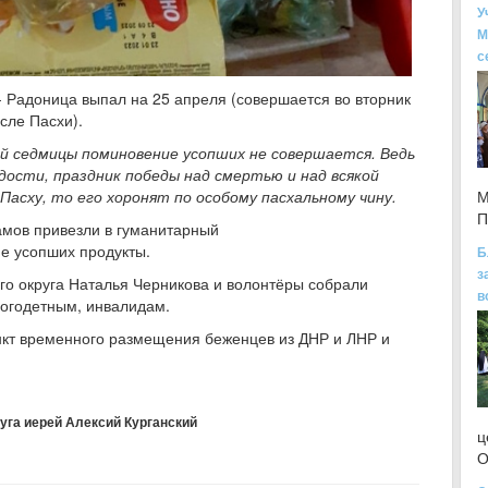
У
М
с
- Радоница выпал на 25 апреля (совершается во вторник
осле Пасхи).
ой седмицы поминовение усопших не совершается. Ведь
дости, праздник победы над смертью и над всякой
 Пасху, то его хоронят по особому пасхальному чину.
М
П
амов привезли в гуманитарный
е усопших продукты.
Б
з
го округа Наталья Черникова и волонтёры собрали
в
огодетным, инвалидам.
нкт временного размещения беженцев из ДНР и ЛНР и
уга иерей Алексий Курганский
ц
О