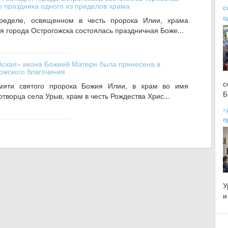
о праздника одного из пределов храма
с
о
ределе, освященном в честь пророка Илии, храма
 города Острогожска состоялась праздничная Боже...
йская» икона Божией Матери была принесена в
ожского благочиния
с
амяти святого пророка Божия Илии, в храм во имя
Б
творца села Урыв, храм в честь Рождества Хрис...
«
п
У
и