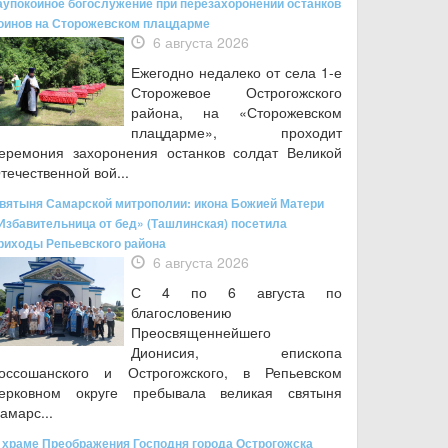
аупокойное богослужение при перезахоронении останков
оинов на Сторожевском плацдарме
6 августа 2026
Ежегодно недалеко от села 1-е
Сторожевое Острогожского
района, на «Сторожевском
плацдарме», проходит
еремония захоронения останков солдат Великой
течественной вой...
вятыня Самарской митрополии: икона Божией Матери
Избавительница от бед» (Ташлинская) посетила
риходы Репьевского района
6 августа 2026
С 4 по 6 августа по
благословению
Преосвященнейшего
Дионисия, епископа
оссошанского и Острогожского, в Репьевском
ерковном округе пребывала великая святыня
амарс...
 храме Преображения Господня города Острогожска