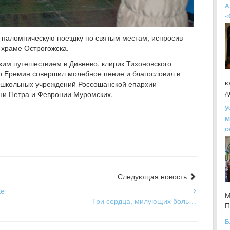
А
«
 паломническую поездку по святым местам, испросив
 храме Острогожска.
им путешествием в Дивеево, клирик Тихоновского
др Еремин совершил молебное пение и благословил в
ю
нешкольных учреждений Россошанской епархии —
д
ни Петра и Февронии Муромских.
У
М
с
Следующая новость
ке
М
Три сердца, милующих боль…
П
Б