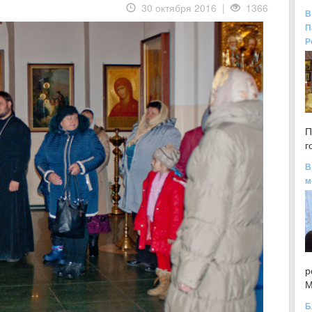
30 октября 2016 |
1366
В
П
Р
П
г
В
м
р
М
Б