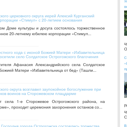
з
в
кого церковного округа иерей Алексий Курганский
орпорации «Стимул» с 20-летием основания
ком Доме культуры и досуга состоялось торжественное
нное 20‑летнему юбилею корпорации «Стимул...
ц
О
рестного хода с иконой Божией Матери «Избавительница
посетили село Солдатское Острогожского благочиния
С
«
тителя Афанасия Александрийского села Солдатское
п
Божией Матери «Избавительница от бед» (Ташли...
кого округа возглавил заупокойное богослужение при
ков воинов на Сторожевском плацдарме
т села 1-е Сторожевое Острогожского района, на
Р
ме», проходит церемония захоронения останков со...
ц
С
Господня города Острогожска состоялись торжества
В