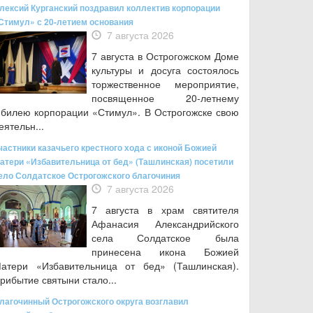
лексий Курганский поздравил коллектив корпорации
Стимул» с 20-летием основания
7 августа 2026
7 августа в Острогожском Доме
культуры и досуга состоялось
торжественное мероприятие,
посвященное 20‑летнему
билею корпорации «Стимул». В Острогожске свою
еятельн...
частники казачьего крестного хода с иконой Божией
атери «Избавительница от бед» (Ташлинская) посетили
ело Солдатское Острогожского благочиния
7 августа 2026
7 августа в храм святителя
Афанасия Александрийского
села Солдатское была
принесена икона Божией
атери «Избавительница от бед» (Ташлинская).
рибытие святыни стало...
лагочинный Острогожского округа возглавил