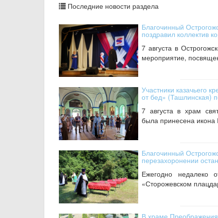
Последние новости раздела
Благочинный Острогожс
поздравил коллектив к
7 августа в Острогожс
мероприятие, посвяще
Участники казачьего к
от бед» (Ташлинская) 
7 августа в храм свя
была принесена икона 
Благочинный Острогожс
перезахоронении остан
Ежегодно недалеко о
«Сторожевском плацдар
В храме Преображения 