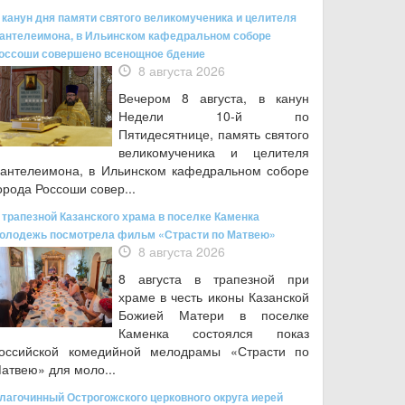
 канун дня памяти святого великомученика и целителя
антелеимона, в Ильинском кафедральном соборе
оссоши совершено всенощное бдение
8 августа 2026
Вечером 8 августа, в канун
Недели 10-й по
Пятидесятнице, память святого
великомученика и целителя
антелеимона, в Ильинском кафедральном соборе
орода Россоши совер...
 трапезной Казанского храма в поселке Каменка
олодежь посмотрела фильм «Страсти по Матвею»
8 августа 2026
8 августа в трапезной при
храме в честь иконы Казанской
Божией Матери в поселке
Каменка состоялся показ
оссийской комедийной мелодрамы «Страсти по
атвею» для моло...
лагочинный Острогожского церковного округа иерей