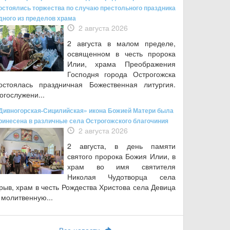
остоялись торжества по случаю престольного праздника
дного из пределов храма
2 августа 2026
2 августа в малом пределе,
освященном в честь пророка
Илии, храма Преображения
Господня города Острогожска
остоялась праздничная Божественная литургия.
огослужени...
Дивногорская-Сицилийская» икона Божией Матери была
ринесена в различные села Острогожского благочиния
2 августа 2026
2 августа, в день памяти
святого пророка Божия Илии, в
храм во имя святителя
Николая Чудотворца села
рыв, храм в честь Рождества Христова села Девица
 молитвенную...