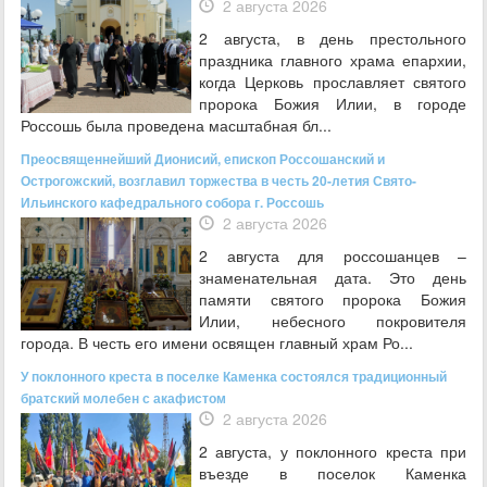
2 августа 2026
2 августа, в день престольного
праздника главного храма епархии,
когда Церковь прославляет святого
пророка Божия Илии, в городе
Россошь была проведена масштабная бл...
Преосвященнейший Дионисий, епископ Россошанский и
Острогожский, возглавил торжества в честь 20-летия Свято-
Ильинского кафедрального собора г. Россошь
2 августа 2026
2 августа для россошанцев –
знаменательная дата. Это день
памяти святого пророка Божия
Илии, небесного покровителя
города. В честь его имени освящен главный храм Ро...
У поклонного креста в поселке Каменка состоялся традиционный
братский молебен с акафистом
2 августа 2026
2 августа, у поклонного креста при
въезде в поселок Каменка