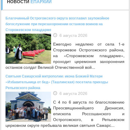
НОВОСТИ
ЕПАРХИИ
Благочинный Острогожского округа возглавил заупокойное
богослужение при перезахоронении останков воинов на
Сторожевском плацдарме
6 августа 2026
Ежегодно недалеко от села 1-е
Сторожевое Острогожского района,
на «Сторожевском плацдарме»,
проходит церемония захоронения
останков солдат Великой Отечественной вой...
Святыня Самарской митрополии: икона Божией Матери
«Избавительница от бед» (Ташлинская) посетила приходы
Репьевского района
6 августа 2026
С 4 по 6 августа по благословению
Преосвященнейшего Дионисия,
епископа Россошанского и
Острогожского, в Репьевском
церковном округе пребывала великая святыня Самарс...