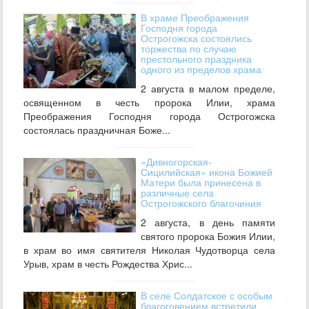
В храме Преображения
Господня города
Острогожска состоялись
торжества по случаю
престольного праздника
одного из пределов храма
2 августа в малом пределе,
освященном в честь пророка Илии, храма
Преображения Господня города Острогожска
состоялась праздничная Боже...
«Дивногорская-
Сицилийская» икона Божией
Матери была принесена в
различные села
Острогожского благочиния
2 августа, в день памяти
святого пророка Божия Илии,
в храм во имя святителя Николая Чудотворца села
Урыв, храм в честь Рождества Хрис...
В селе Солдатское с особым
благоговением встретили