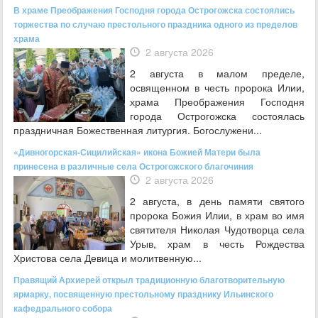
В храме Преображения Господня города Острогожска состоялись
торжества по случаю престольного праздника одного из пределов
храма
2 августа 2026
2 августа в малом пределе,
освященном в честь пророка Илии,
храма Преображения Господня
города Острогожска состоялась
праздничная Божественная литургия. Богослужени...
«Дивногорская-Сицилийская» икона Божией Матери была
принесена в различные села Острогожского благочиния
2 августа 2026
2 августа, в день памяти святого
пророка Божия Илии, в храм во имя
святителя Николая Чудотворца села
Урыв, храм в честь Рождества
Христова села Девица и молитвенную...
Правящий Архиерей открыл традиционную благотворительную
ярмарку, посвященную престольному празднику Ильинского
кафедрального собора