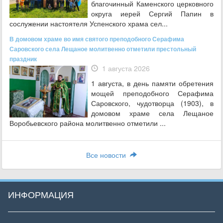
благочинный Каменского церковного
округа иерей Сергий Папин в
сослужении настоятеля Успенского храма сел...
В домовом храме во имя святого преподобного Серафима
Саровского села Лещаное молитвенно отметили престольный
праздник
1 августа 2026
1 августа, в день памяти обретения
мощей преподобного Серафима
Саровского, чудотворца (1903), в
домовом храме села Лещаное
Воробьевского района молитвенно отметили ...
Все новости
ИНФОРМАЦИЯ