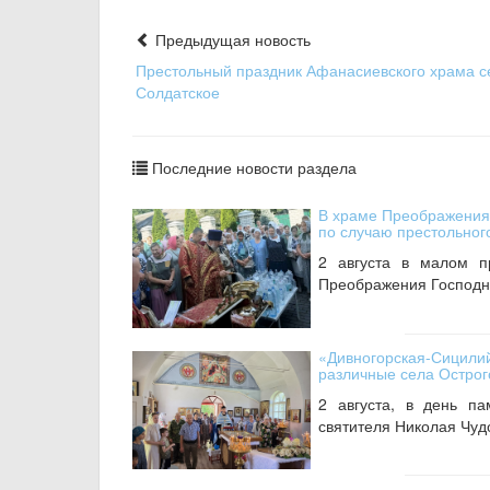
Предыдущая новость
Престольный праздник Афанасиевского храма с
Солдатское
Последние новости раздела
В храме Преображения 
по случаю престольног
2 августа в малом п
Преображения Господня
«Дивногорская-Сицили
различные села Острог
2 августа, в день п
святителя Николая Чудо