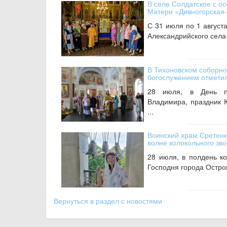
В селе Солдатское с о
Матери «Дивногорская
С 31 июля по 1 август
Александрийского села 
В Тихоновском соборно
богослужением отмети
28 июля, в День па
Владимира, праздник 
...
Воинский храм Сретени
волне колокольного зв
28 июля, в полдень к
Господня города Острог
Вернуться в раздел с новостями