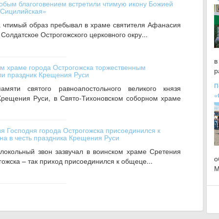
собым благоговением встретили чтимую икону Божией
-Сицилийская»
а чтимый образ пребывал в храме святителя Афанасия
Солдатское Острогожского церковного окру...
в
м храме города Острогожска торжественным
р
ли праздник Крещения Руси
П
мяти святого равноапостольного великого князя
«
Крещения Руси, в Свято-Тихоновском соборном храме
я Господня города Острогожска присоединился к
она в честь праздника Крещения Руси
олокольный звон зазвучал в воинском храме Сретения
о
ожска – так приход присоединился к общеце...
М