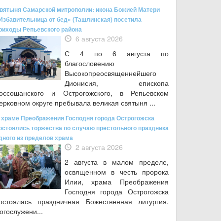
вятыня Самарской митрополии: икона Божией Матери
Избавительница от бед» (Ташлинская) посетила
риходы Репьевского района
6 августа 2026
С 4 по 6 августа по
благословению
Высокопреосвященнейшего
Дионисия, епископа
оссошанского и Острогожского, в Репьевском
ерковном округе пребывала великая святыня ...
 храме Преображения Господня города Острогожска
остоялись торжества по случаю престольного праздника
дного из пределов храма
2 августа 2026
2 августа в малом пределе,
освященном в честь пророка
Илии, храма Преображения
Господня города Острогожска
остоялась праздничная Божественная литургия.
огослужени...