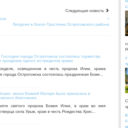
О
С
Следующая новость
ела
Литургия в Хохол-Тростянке Острогожского района
г
Р
Господня города Острогожска состоялись торжества
У
о праздника одного из пределов храма
т
ределе, освященном в честь пророка Илии, храма
 города Острогожска состоялась праздничная Боже...
йская» икона Божией Матери была принесена в
ожского благочиния
С
амяти святого пророка Божия Илии, в храм во имя
х
творца села Урыв, храм в честь Рождества Хрис...
В
С
п