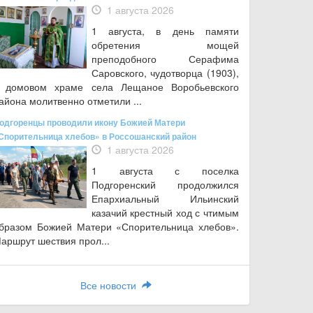
1 августа 2026
1 августа, в день памяти
обретения мощей
преподобного Серафима
Саровского, чудотворца (1903),
 домовом храме села Лещаное Воробьевского
айона молитвенно отметили ...
одгоренцы проводили икону Божией Матери
Спорительница хлебов» в Россошанский район
1 августа 2026
1 августа с поселка
Подгоренский продолжился
Епархиальный Ильинский
казачий крестный ход с чтимым
бразом Божией Матери «Спорительница хлебов».
аршрут шествия прол...
Все новости