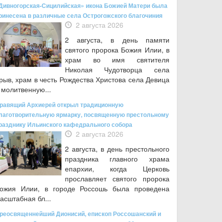
Дивногорская-Сицилийская» икона Божией Матери была
ринесена в различные села Острогожского благочиния
2 августа 2026
2 августа, в день памяти
святого пророка Божия Илии, в
храм во имя святителя
Николая Чудотворца села
рыв, храм в честь Рождества Христова села Девица
 молитвенную...
равящий Архиерей открыл традиционную
лаготворительную ярмарку, посвященную престольному
разднику Ильинского кафедрального собора
2 августа 2026
2 августа, в день престольного
праздника главного храма
епархии, когда Церковь
прославляет святого пророка
ожия Илии, в городе Россошь была проведена
асштабная бл...
реосвященнейший Дионисий, епископ Россошанский и