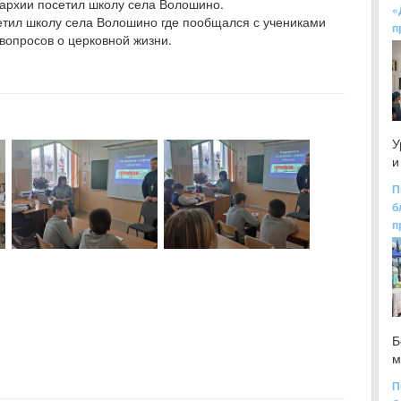
архии посетил школу села Волошино.
«
тил школу села Волошино где пообщался с учениками
п
 вопросов о церковной жизни.
У
и
П
б
п
Б
м
П