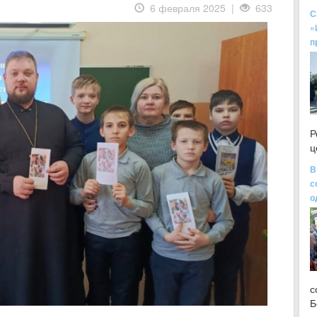
6 февраля 2025 |
633
С
«
п
Р
ц
В
с
о
с
Б