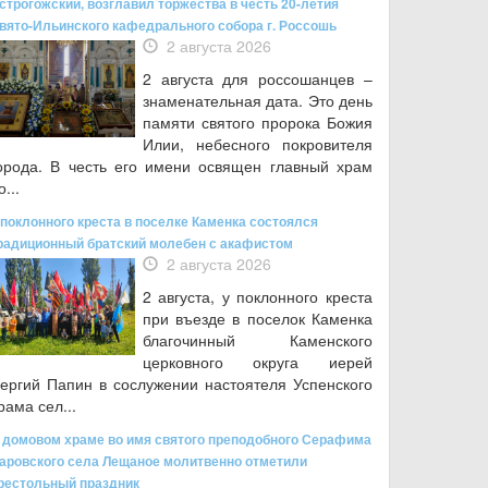
строгожский, возглавил торжества в честь 20-летия
вято-Ильинского кафедрального собора г. Россошь
2 августа 2026
2 августа для россошанцев –
знаменательная дата. Это день
памяти святого пророка Божия
Илии, небесного покровителя
орода. В честь его имени освящен главный храм
о...
 поклонного креста в поселке Каменка состоялся
радиционный братский молебен с акафистом
2 августа 2026
2 августа, у поклонного креста
при въезде в поселок Каменка
благочинный Каменского
церковного округа иерей
ергий Папин в сослужении настоятеля Успенского
рама сел...
 домовом храме во имя святого преподобного Серафима
аровского села Лещаное молитвенно отметили
рестольный праздник