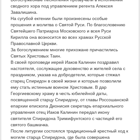
сводного хора под управлением регента Алексея
Завалишина.
На сугубой ектении были произнесены особые
прошения и молитва о Святой Руси. По благословению
Святейшего Патриарха Московского и всея Руси
Кирилла она возносится во всех храмах Русской
Православной Церкви.
За богослужением многие прихожане причастились
Святых Христовых Таин.
В своей проповеди иерей Иаков Калинин поздравил
настоятеля, сослужащее духовенство и жителей села с
праздником, указав на добродетели, которые стяжал
старец Спиридон в своей жизни и которые позволили
ему стать истинным воином Христовым. В дар
Георгиевскому храму в честь юбилейной даты,
посвященной старцу Спиридону, от главы Россошанской
епархии епископа Дионисия секретарь епархиального
управления отец Иаков Калинин передал икону
святителя Спиридона Тримифунтского с частицей его
святого башмачка.
После литургии состоялся традиционный крестный ход к
могиле старца Спиридона, где была совершена