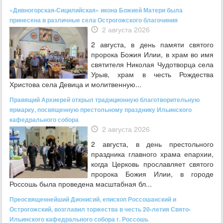
«Дивногорская-Сицилийская» икона Божией Матери была
принесена в различные села Острогожского благочиния
2 августа 2026
2 августа, в день памяти святого
пророка Божия Илии, в храм во имя
святителя Николая Чудотворца села
Урыв, храм в честь Рождества
Христова села Девица и молитвенную...
Правящий Архиерей открыл традиционную благотворительную
ярмарку, посвященную престольному празднику Ильинского
кафедрального собора
2 августа 2026
2 августа, в день престольного
праздника главного храма епархии,
когда Церковь прославляет святого
пророка Божия Илии, в городе
Россошь была проведена масштабная бл...
Преосвященнейший Дионисий, епископ Россошанский и
Острогожский, возглавил торжества в честь 20-летия Свято-
Ильинского кафедрального собора г. Россошь