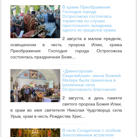
В храме Преображения
Господня города
Острогожска состоялись
торжества по случаю
престольного праздника
одного из пределов храма
2 августа в малом пределе,
освященном в честь пророка Илии, храма
Преображения Господня города Острогожска
состоялась праздничная Боже...
«Дивногорская-
Сицилийская» икона Божией
Матери была принесена в
различные села
Острогожского благочиния
2 августа, в день памяти
святого пророка Божия Илии,
в храм во имя святителя Николая Чудотворца села
Урыв, храм в честь Рождества Хрис...
В селе Солдатское с особым
благоговением встретили