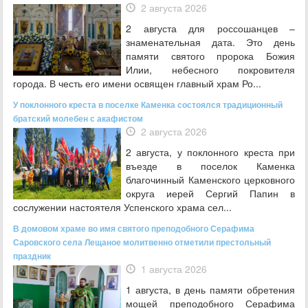
2 августа 2026
2 августа для россошанцев –
знаменательная дата. Это день
памяти святого пророка Божия
Илии, небесного покровителя
города. В честь его имени освящен главный храм Ро...
У поклонного креста в поселке Каменка состоялся традиционный
братский молебен с акафистом
2 августа 2026
2 августа, у поклонного креста при
въезде в поселок Каменка
благочинный Каменского церковного
округа иерей Сергий Папин в
сослужении настоятеля Успенского храма сел...
В домовом храме во имя святого преподобного Серафима
Саровского села Лещаное молитвенно отметили престольный
праздник
1 августа 2026
1 августа, в день памяти обретения
мощей преподобного Серафима