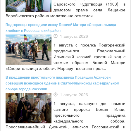
Саровского, чудотворца (1903), в
домовом храме села Лещаное
Воробьевского района молитвенно отметили ...
Подгоренцы проводили икону Божией Матери «Спорительница
хлебов» в Россошанский район
1 августа 2026
1 августа с поселка Подгоренский
продолжился Епархиальный
Ильинский казачий крестный ход с
чтимым образом Божией Матери
«Спорительница хлебов». Маршрут шествия прол...
В преддверии престольного праздника Правящий Архиерей
совершил всенощное бдение в Свято-Ильинском кафедральном
соборе города Россоши
1 августа 2026
1 августа, накануне дня памяти
святого пророка Божия Илии,
престольного праздника
кафедрального собора,
Преосвященнейший Дионисий, епископ Россошанский и