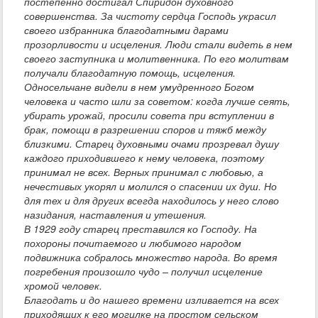
постепенно достигал Спиридон духовного
совершенства. За чистоту сердца Господь украсил
своего избранника благодатными дарами
прозорливости и исцеления. Люди стали видеть в нем
своего заступника и молитвенника. По его молитвам
получали благодатную помощь, исцеления.
Односельчане видели в нем умудренного Богом
человека и часто шли за советом: когда лучше сеять,
убирать урожай, просили совета при вступлении в
брак, помощи в разрешении споров и тяжб между
близкими. Старец духовными очами прозревал душу
каждого приходившего к нему человека, поэтому
принимал не всех. Верных принимал с любовью, а
нечестивых укорял и молился о спасении их душ. Но
для тех и для других всегда находилось у него слово
назидания, наставления и утешения.
В 1929 году старец преставился ко Господу. На
похороны почитаемого и любимого народом
подвижника собралось множество народа. Во время
погребения произошло чудо – получил исцеление
хромой человек.
Благодать и до нашего времени изливается на всех
приходящих к его могилке на простом сельском