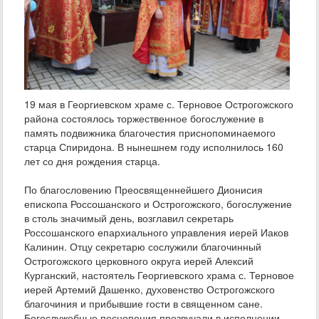
19 мая в Георгиевском храме с. Терновое Острогожского
района состоялось торжественное богослужение в
память подвижника благочестия приснопоминаемого
старца Спиридона. В нынешнем году исполнилось 160
лет со дня рождения старца.
По благословению Преосвященнейшего Дионисия
епископа Россошанского и Острогожского, богослужение
в столь значимый день, возглавил секретарь
Россошанского епархиального управления иерей Иаков
Калинин. Отцу секретарю сослужили благочинный
Острогожского церковного округа иерей Алексий
Курганский, настоятель Георгиевского храма с. Терновое
иерей Артемий Дашенко, духовенство Острогожского
благочиния и прибывшие гости в священном сане.
Богослужебные песнопения прозвучали в исполнении