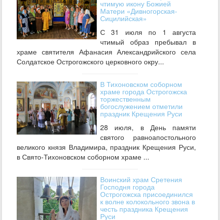
чтимую икону Божией
Матери «Дивногорская-
Сицилийская»
С 31 июля по 1 августа
чтимый образ пребывал в
храме святителя Афанасия Александрийского села
Солдатское Острогожского церковного окру...
В Тихоновском соборном
храме города Острогожска
торжественным
богослужением отметили
праздник Крещения Руси
28 июля, в День памяти
святого равноапостольного
великого князя Владимира, праздник Крещения Руси,
в Свято-Тихоновском соборном храме ...
Воинский храм Сретения
Господня города
Острогожска присоединился
к волне колокольного звона в
честь праздника Крещения
Руси