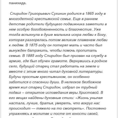
панихида.
Спиридон Григорьевич Сухинин родился в 1865 году в
многодетной крестьянской семье. Еще в раннем
детстве родители будущего подвижника заметили в
нем особую богобоязненность и благочестие. Уже
тогда вспыхнула в душе мальчика искра любви к Богу,
которая разгорелась потом великим пламенем любви
к людям. В 1875 году он потерял мать и часто был
вынужден батрачить, чтобы помочь пропитать
семью. В 1885 году Спиридон был призван на службу в
армию, где был обучен грамоте. Вернувшись в родное
село, будущий старец стал работать на земле и
вместе с этим много читал духовной литературы.
Будучи простым крестьянином, он особенно
заботился о спасении души. В нелегкое безбожное
время жил старец Спиридон, избрал он трудный
подвиг – открытое исповедания веры Христовой. В
его вещах найдены духовные стихи: «Жизнь унылая
настала, лучше, братья, умереть, что вокруг нас
происходит — тяжело на то смотреть». Постоянно
упражняясь в молитве и посте от юности своей,