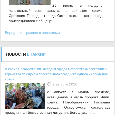
28 июля, в полдень
колокольный звон зазвучал в воинском храме
Сретения Господня города Острогожска – так приход
присоединился к общеце...
Вернуться в раздел с новостями
НОВОСТИ
ЕПАРХИИ
В храме Преображения Господня города Острогожска состоялись
торжества по случаю престольного праздника одного из пределов
храма
2 августа 2026
2 августа в малом пределе,
освященном в честь пророка Илии,
храма Преображения Господня
города Острогожска состоялась
праздничная Божественная литургия. Богослужени...