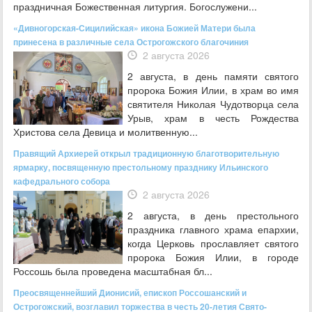
праздничная Божественная литургия. Богослужени...
«Дивногорская-Сицилийская» икона Божией Матери была
принесена в различные села Острогожского благочиния
2 августа 2026
2 августа, в день памяти святого
пророка Божия Илии, в храм во имя
святителя Николая Чудотворца села
Урыв, храм в честь Рождества
Христова села Девица и молитвенную...
Правящий Архиерей открыл традиционную благотворительную
ярмарку, посвященную престольному празднику Ильинского
кафедрального собора
2 августа 2026
2 августа, в день престольного
праздника главного храма епархии,
когда Церковь прославляет святого
пророка Божия Илии, в городе
Россошь была проведена масштабная бл...
Преосвященнейший Дионисий, епископ Россошанский и
Острогожский, возглавил торжества в честь 20-летия Свято-