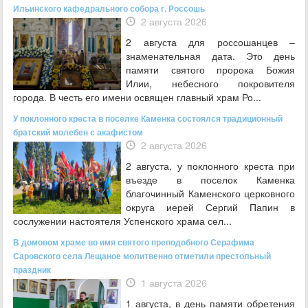
Ильинского кафедрального собора г. Россошь
2 августа 2026
2 августа для россошанцев –
знаменательная дата. Это день
памяти святого пророка Божия
Илии, небесного покровителя
города. В честь его имени освящен главный храм Ро...
У поклонного креста в поселке Каменка состоялся традиционный
братский молебен с акафистом
2 августа 2026
2 августа, у поклонного креста при
въезде в поселок Каменка
благочинный Каменского церковного
округа иерей Сергий Папин в
сослужении настоятеля Успенского храма сел...
В домовом храме во имя святого преподобного Серафима
Саровского села Лещаное молитвенно отметили престольный
праздник
1 августа 2026
1 августа, в день памяти обретения