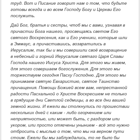
труд. Вот и Писание говорит нам о том, что будьте
готовы всегда и во всем Господу Богу и Церкви Его
послужить.
Дай Бог, братья и сестры, чтоб мы с вами, узнавая в
причастии Бога нашего, просвещаясь светом Его
святого Воскресения, как и Его ученики, которые шли
в Эммаус, а причастившись, возвратились в
Иерусалим, так бы и мы совершили своё возвращение
в небесный и горний Иерусалим святаго Царя Славы
Господа нашего Иисуса Христа. Для этого мы живем,
для этого совершаем богослужения. Для этого мы
торжествуем сегодня Пасху Господню. Для этого мы
принимаем святую Евхаристию, святое Таинство
причащения. Помощи Божией всем вам, непрестанной
радости Пасхальной о Христе Воскресшем не только
в грядущие дни Светлой седмицы, а во все дни вашей
земной жизни. И ежели вы столкнулись по прошествии
нескольких дней с каким - либо огорчением или
неприятностью, или может быть, с раздором или
укором, или просто отягчены унынием - всё это нужно
отбросить с мыслью о том, что мы на верном пути
стоим. Ежели бы мы заблуждались, то не было бы