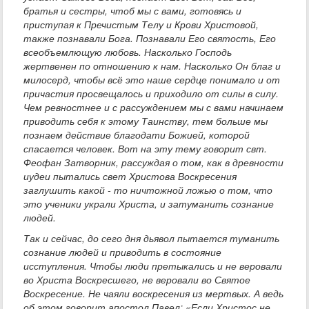
братья и сестры, чтоб мы с вами, готовясь и
приступая к Пречистым Телу и Крови Христовой,
также познавали Бога. Познавали Его святость, Его
всеобъемлющую любовь. Насколько Господь
жертвенен по отношению к нам. Насколько Он благ и
милосерд, чтобы всё это наше сердце понимало и от
причастия просвещалось и приходило от силы в силу.
Чем ревностнее и с рассуждением мы с вами начинаем
приводить себя к этому Таинству, тем больше мы
познаем действие благодати Божией, которой
спасается человек. Вот на эту тему говорит свт.
Феофан Затворник, рассуждая о том, как в древности
иудеи пытались свет Христова Воскресения
заглушить какой - то ничтожной ложью о том, что
это ученики украли Христа, и затуманить сознание
людей.
Так и сейчас, до сего дня дьявол пытается туманить
сознание людей и приводить в состояние
исступления. Чтобы люди претыкались и не веровали
во Христа Воскресшего, не веровали во Святое
Воскресение. Не чаяли воскресения из мертвых. А ведь
об этом говорит апостол Павел: «Если Христос не