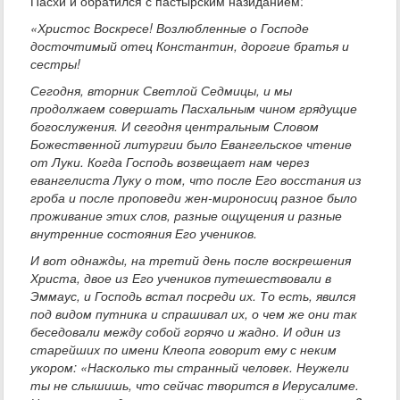
Пасхи и обратился с пастырским назиданием:
«Христос Воскресе! Возлюбленные о Господе
досточтимый отец Константин, дорогие братья и
сестры!
Сегодня, вторник Светлой Седмицы, и мы
продолжаем совершать Пасхальным чином грядущие
богослужения. И сегодня центральным Словом
Божественной литургии было Евангельское чтение
от Луки. Когда Господь возвещает нам через
евангелиста Луку о том, что после Его восстания из
гроба и после проповеди жен-мироносиц разное было
проживание этих слов, разные ощущения и разные
внутренние состояния Его учеников.
И вот однажды, на третий день после воскрешения
Христа, двое из Его учеников путешествовали в
Эммаус, и Господь встал посреди их. То есть, явился
под видом путника и спрашивал их, о чем же они так
беседовали между собой горячо и жадно. И один из
старейших по имени Клеопа говорит ему с неким
укором: «Насколько ты странный человек. Неужели
ты не слышишь, что сейчас творится в Иерусалиме.