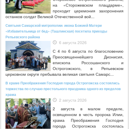
на «Сторожевском плацдарме»,
проходит церемония захоронения
останков солдат Великой Отечественной вой...
Святыня Самарской митрополии: икона Божией Матери
«Избавительница от бед» (Ташлинская) посетила приходы
Репьевского района
6 августа 2026
С 4 по 6 августа по благословению
Преосвященнейшего Дионисия,
епископа Россошанского и
Острогожского, в Репьевском
церковном округе пребывала великая святыня Самарс...
В храме Преображения Господня города Острогожска состоялись
торжества по случаю престольного праздника одного из пределов
храма
2 августа 2026
2 августа в малом пределе,
освященном в честь пророка Илии,
храма Преображения Господня
города Острогожска состоялась