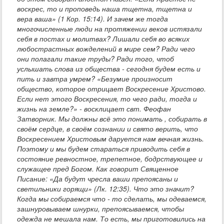
воскрес, то и проповедь наша тщетна, тщетна и
вера ваша» (1 Кор. 15:14). И зачем же тогда
многочисленные люди на протяжении веков истязали
себя в постах и молитвах? Лишали себя во всяких
любострастных вожделений в мире сем? Ради чего
они полагали такие труды? Ради того, чтоб
услышать слова из общества - сегодня будем есть и
пить и завтра умрем? «Безумие произносит
общество, которое отрицает Воскресение Христово.
Если нет этого Воскресения, то чего ради, тогда и
жизнь на земле?» - восклицает свт. Феофан
Затворник. Мы должны всё это понимать , собирать в
своём сердце, в своём сознании и свято верить, что
Воскресением Христовым даруется нам вечная жизнь.
Поэтому и мы будем стараться приводить себя в
состояние ревностное, трепетное, бодрствующее и
служащее пред Богом. Как говорит Священное
Писание: «Да будут чресла ваши препоясаны и
светильники горящи» (Лк. 12:35). Что это значит?
Когда мы собираемся что - то сделать, мы одеваемся,
зашнуровываем шнурки, препоясываемся, чтобы
одежда не мешала нам. То есть, мы приготовились на