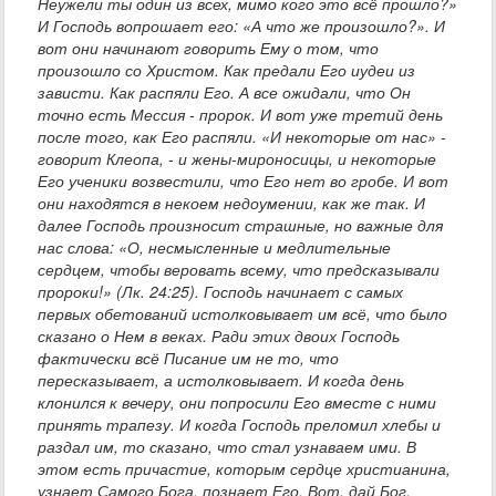
Неужели ты один из всех, мимо кого это всё прошло?»
И Господь вопрошает его: «А что же произошло?». И
вот они начинают говорить Ему о том, что
произошло со Христом. Как предали Его иудеи из
зависти. Как распяли Его. А все ожидали, что Он
точно есть Мессия - пророк. И вот уже третий день
после того, как Его распяли. «И некоторые от нас» -
говорит Клеопа, - и жены-мироносицы, и некоторые
Его ученики возвестили, что Его нет во гробе. И вот
они находятся в некоем недоумении, как же так. И
далее Господь произносит страшные, но важные для
нас слова: «О, несмысленные и медлительные
сердцем, чтобы веровать всему, что предсказывали
пророки!» (Лк. 24:25). Господь начинает с самых
первых обетований истолковывает им всё, что было
сказано о Нем в веках. Ради этих двоих Господь
фактически всё Писание им не то, что
пересказывает, а истолковывает. И когда день
клонился к вечеру, они попросили Его вместе с ними
принять трапезу. И когда Господь преломил хлебы и
раздал им, то сказано, что стал узнаваем ими. В
этом есть причастие, которым сердце христианина,
узнает Самого Бога, познает Его. Вот, дай Бог,