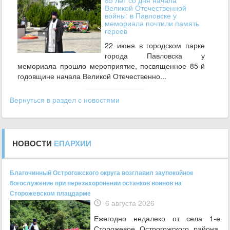
85 лет со дня начала
Великой Отечественной
войны: в Павловске у
мемориала почтили память
героев
22 июня в городском парке
города Павловска у
мемориала прошло мероприятие, посвященное 85‑й
годовщине начала Великой Отечественно...
Вернуться в раздел с новостями
НОВОСТИ
ЕПАРХИИ
Благочинный Острогожского округа возглавил заупокойное
богослужение при перезахоронении останков воинов на
Сторожевском плацдарме
6 августа 2026
Ежегодно недалеко от села 1-е
Сторожевое Острогожского района,