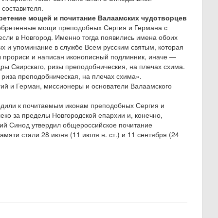
 составителя.
етение мощей и почитание Валаамских чудотворцев
 обретенные мощи преподобных Сергия и Германа с
если в Новгород. Именно тогда появились имена обоих
х и упоминание в службе Всем русским святым, которая
ны прориси и написан иконописный подлинник, иначе —
дры Свирскаго, ризы преподобническия, на плечах схима.
 риза преподобническая, на плечах схима».
ий и Герман, миссионеры и основатели Валаамского
иходили к почитаемым иконам преподобных Сергия и
ко за пределы Новгородской епархии и, конечно,
ший Синод утвердил общероссийское почитание
мяти стали 28 июня (11 июля н. ст.) и 11 сентября (24