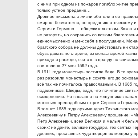
с ними при одном из пожаров погибло житие пр
только устное предание…
Древние письмена о жизни обители и ее правила
смирно, безмятежно, по преданию отеческому и
Сергия и Германа — общежительством. Закон и 
не разорять, но сохранить со всяким благоговени
единомысленно и меж себя в послушании. Монаст
братского собора не должны действовать ни ста
обувь давать по старине, из монастырской казны 
приходе и расходе, считать в правду по списка
составлена 27 мая 1592 года.
В 1611 году монастырь постигла беда. В то вре
раз разорили монастырь и сожгли его до основа
всё так же почиталось православными. В 1685 г
подвижников. Шведы, видя, что почитание святы
осквернению. Но внезапно на кощунников напал 
молиться преподобным отцам Сергию и Герману 
В том же 1685 году архимандрит Тихвинского м
Алексеевичу и Петру Алексеевичу прошение: «М
Петр Алексеевич, всея Великия и малыя и белы
своих; не дайте, великие государи, тех святых 
древних, преславных чудотворцев их мощем у про