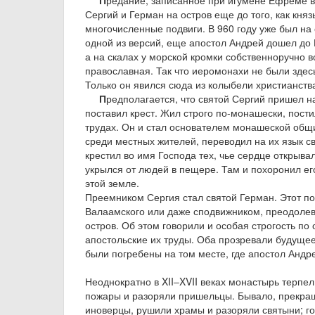
П
редание, записанное при игумене Ефреме во 
Сергий и Герман на остров еще до того, как кня
многочисленные подвиги. В 960 году уже был н
одной из версий, еще апостол Андрей дошел до
а на скалах у морской кромки собственноручно в
православная. Так что иеромонахи не были зде
Только он явился сюда из колыбели христианств
П
редполагается, что святой Сергий пришел на
поставил крест. Жил строго по-монашески, пост
трудах. Он и стал основателем монашеской об
среди местных жителей, переводил на их язык с
крестил во имя Господа тех, чье сердце открыва
укрылся от людей в пещере. Там и похоронил ег
этой земле.
Преемником Сергия стал святой Герман. Этот п
Валаамского или даже сподвижником, преодолев
остров. Об этом говорили и особая строгость по
апостольские их труды. Оба прозревали будуще
были погребены на том месте, где апостол Андре
Неоднократно в XII‒XVII веках монастырь терпе
пожары и разоряли пришельцы. Бывало, прекра
иноверцы, рушили храмы и разоряли святыни; го