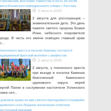
строгожский, возглавил торжества в честь 20-летия
вято-Ильинского кафедрального собора г. Россошь
2 августа 2026
2 августа для россошанцев –
знаменательная дата. Это день
памяти святого пророка Божия
Илии, небесного покровителя
орода. В честь его имени освящен главный храм
о...
 поклонного креста в поселке Каменка состоялся
радиционный братский молебен с акафистом
2 августа 2026
2 августа, у поклонного креста
при въезде в поселок Каменка
благочинный Каменского
церковного округа иерей
ергий Папин в сослужении настоятеля Успенского
рама сел...
 домовом храме во имя святого преподобного Серафима
аровского села Лещаное молитвенно отметили
рестольный праздник