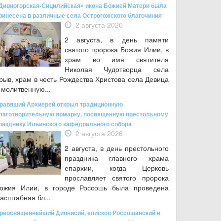
Дивногорская-Сицилийская» икона Божией Матери была
ринесена в различные села Острогожского благочиния
2 августа 2026
2 августа, в день памяти
святого пророка Божия Илии, в
храм во имя святителя
Николая Чудотворца села
рыв, храм в честь Рождества Христова села Девица
 молитвенную...
равящий Архиерей открыл традиционную
лаготворительную ярмарку, посвященную престольному
разднику Ильинского кафедрального собора
2 августа 2026
2 августа, в день престольного
праздника главного храма
епархии, когда Церковь
прославляет святого пророка
ожия Илии, в городе Россошь была проведена
асштабная бл...
реосвященнейший Дионисий, епископ Россошанский и