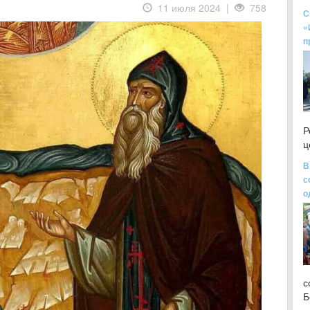
11 июля 2024 |
758
С
«
п
Р
ц
В
с
о
с
Б