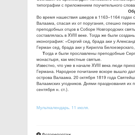
типографии с приложением поучительного слова
Обр
Во время нашествия шведов в 1163–1164 годах
Валаама, спасая их от поругания, спешно перен
преподобных отцов в Соборе Новгородских святы
составлялась в XVIII веке. Тогда же были созда
иконография: «Сергий сед, брада аки у Алексан
Герман сед, брада аки у Кирилла Белоезерскаго,
Т
огда и были прославлены преподобные Серг
монастыря, как местные святые.
Известно, что уже в начале XVIII века люди пр
Германа. Народное почитание вскоре вышло дале
острова Валаама. 20 октября 1819 года Святей
Валаамских угодников. Днями празднования их па
сентября н. ст.).
Мульткалендарь. 11 июля.
Фоторепортаж