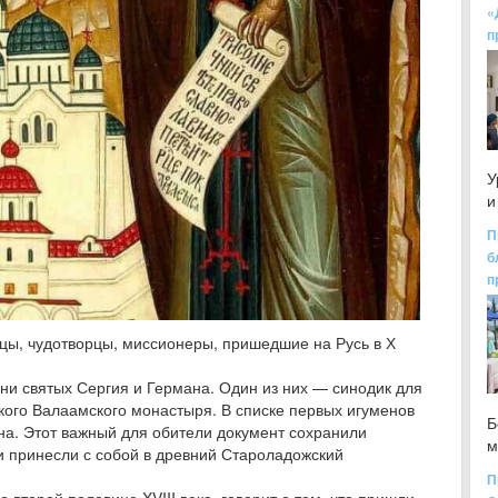
«
п
У
и
П
б
п
ы, чудотворцы, миссионеры, пришедшие на Русь в Х
ни святых Сергия и Германа. Один из них — синодик для
ого Валаамского монастыря. В списке первых игуменов
Б
а. Этот важный для обители документ сохранили
м
 и принесли с собой в древний Староладожский
П