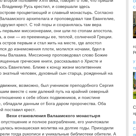
второй половине XVIII века, говорит о том, что пришли
О
зь Владимир Русь крестил, и совершали здесь
С
а острове процветающий и славный монастырь. Согласно
 Валаамского архипелага и проповедовал там Евангелие,
одрузил крест. С той поры и сохранялась там вера
сь первыми миссионерами, они шли по стопам апостола.
а, а они — из преемницы ее, теплой, солнечной Греции.
 остров первым и стал жить на месте, где апостол
г
ился до изнеможения плоти, молился ночами, бдел в
Р
щины Валаама. Миссионер проповедовал слово Божие
вященные греческие книги, рассказывал о Христе и
У
лось Евангелию. Ближе к концу жизни молитвенник
т
о знатный человек, духовный сын старца, рожденный на
одвижник, возможно, был учеником преподобного Сергия
шим вместе с ним далекий путь на крайний северный
 отношению к себе обоих подвижников, и поистине
е, обладали данным от Бога даром пророчества. Оба
С
й поставил крест.
х
Вехи становления Валаамского монастыря
л опустошение и полное разграбление, его уничтожали
В
щалась монашеская молитва на долгие годы. Приходили
С
рели тогда рукописи и уникальные библиотеки обители. А
п