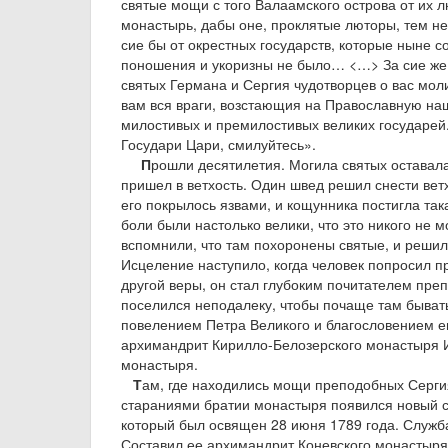
святые мощи с того Валаамского острова от их 
монастырь, дабы оне, проклятые люторы, тем не
сие бы от окрестных государств, которые ныне со
поношения и укоризны не было… <…> За сие же 
святых Германа и Сергия чудотворцев о вас мол
вам вся враги, возстающия на Православную наш
милостивых и премилостивых великих государей
Государи Цари, смилуйтесь».
П
рошли десятилетия. Могила святых оставал
пришел в ветхость. Один швед решил снести ветх
его покрылось язвами, и кощунника постигла так
боли были настолько велики, что это никого не 
вспомнили, что там похоронены святые, и решили
Исцеление наступило, когда человек попросил пр
другой веры, он стал глубоким почитателем преп
поселился неподалеку, чтобы почаще там бывать.
повелением Петра Великого и благословением е
архимандрит Кирилло-Белозерского монастыря 
монастыря.
Т
ам, где находились мощи преподобных Сергия
стараниями братии монастыря появился новый с
который был освящен 28 июня 1789 года. Служб
Составил ее архимандрит Коневского монастыря