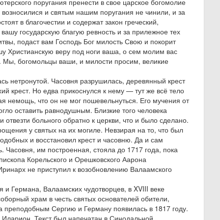
лютерского поругания пренести в свое царское богомолие
 возносилися и святым нашим поругания не чинили, и за
стоят в благочестии и содержат закон греческий,
вашу государскую благую ревность и за прилежное тех
итвы, подаст вам Господь Бог милость Свою и покорит
у Христианскую веру под ноги ваша, о сем молим вас
. Мы, богомольцы ваши, и милости просим, великие
ась нетронутой. Часовня разрушилась, деревянный крест
ий крест. Но едва прикоснулся к нему — тут же всё тело
ая немощь, что он не мог пошевельнуться. Его мучения от
могло оставить равнодушным. Близкие того человека
 отвезти больного обратно к церкви, что и было сделано.
ощения у святых на их могиле. Невзирая на то, что был
одобных и восстановил крест и часовню. Да и сам
 Часовня, им построенная, стояла до 1717 года, пока
пископа Корельского и Орешковского Аарона
Иринарх не приступил к возобновлению Валаамского
 и Германа, Валаамских чудотворцев, в XVIII веке
оборный храм в честь святых основателей обители,
а преподобным Сергию и Герману появилась в 1817 году.
 Иларион. Текст был напечатан в Синодальной