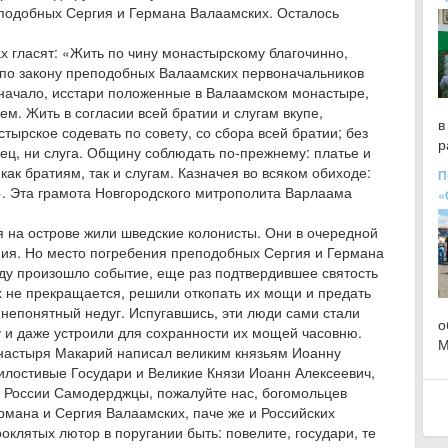
еподобных Сергия и Германа Валаамских. Осталось
х гласят: «Жить по чину монастырскому благочинно,
 по закону преподобных Валаамских первоначальников
начало, исстари положенные в Валаамском монастыре,
ем. Жить в согласии всей братии и слугам вкупе,
в
ырское содевать по совету, со сбора всей братии; без
р
рец, ни слуга. Общину соблюдать по-прежнему: платье и
как братиям, так и слугам. Казначея во всяком обиходе:
П
м». Эта грамота Новгородского митрополита Варлаама
«
мя на острове жили шведские колонисты. Они в очередной
ния. Но место погребения преподобных Сергия и Германа
оду произошло событие, еще раз подтвердившее святость
х не прекращается, решили откопать их мощи и предать
непонятный недуг. Испугавшись, эти люди сами стали
о
и даже устроили для сохранности их мощей часовню.
М
онастыря Макарий написал великим князьям Иоанну
илостивые Государи и Великие Князи Иоанн Алексеевич,
я России Самодерджцы, пожалуйте нас, богомольцев
Германа и Сергия Валаамских, паче же и Российских
клятых лютор в поругании быть: повелите, государи, те