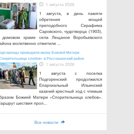
1 августа 2026
1 августа, в день памяти
обретения мощей
преподобного Серафима
Саровского, чудотворца (1903),
 домовом храме села Лещаное Воробьевского
айона молитвенно отметили ...
одгоренцы проводили икону Божией Матери
Спорительница хлебов» в Россошанский район
1 августа 2026
1 августа с поселка
Подгоренский продолжился
Епархиальный Ильинский
казачий крестный ход с чтимым
бразом Божией Матери «Спорительница хлебов».
аршрут шествия прол...
Все новости