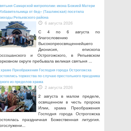
вятыня Самарской митрополии: икона Божией Матери
Избавительница от бед» (Ташлинская) посетила
риходы Репьевского района
6 августа 2026
С 4 по 6 августа по
благословению
Высокопреосвященнейшего
Дионисия, епископа
оссошанского и Острогожского, в Репьевском
ерковном округе пребывала великая святыня ...
 храме Преображения Господня города Острогожска
остоялись торжества по случаю престольного праздника
дного из пределов храма
2 августа 2026
2 августа в малом пределе,
освященном в честь пророка
Илии, храма Преображения
Господня города Острогожска
остоялась праздничная Божественная литургия.
огослужени...