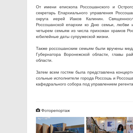
От имени епископа Россошанского и Острог
секретарь Епархиального управления Россоша
округа иерей Иаков Калинин. Священнос
Россошанской епархии ко Дню семьи, любви и
четырем семьям из числа прихожан храмов Рос
юбилейные даты супружеской жизни.
Также россошанским семьям были вручены меда
Губернатора Воронежской области, главы ра
области.
Затем всем гостям была представлена концертн
сольные исполнители города Россошь и Россошан
кафедрального собора под управлением регент
Фоторепортаж