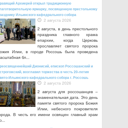
равящий Архиерей открыл традиционную
лаготворительную ярмарку, посвященную престольному
разднику Ильинского кафедрального собора
2 августа 2026
2 августа, в день престольного
праздника главного храма
епархии, когда Церковь
прославляет святого пророка
ожия Илии, в городе Россошь была проведена
асштабная бл...
реосвященнейший Дионисий, епископ Россошанский и
строгожский, возглавил торжества в честь 20-летия
вято-Ильинского кафедрального собора г. Россошь
2 августа 2026
2 августа для россошанцев –
знаменательная дата. Это день
памяти святого пророка Божия
Илии, небесного покровителя
орода. В честь его имени освящен главный храм
о...