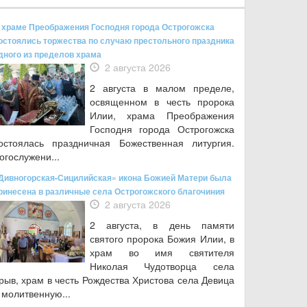
 храме Преображения Господня города Острогожска
остоялись торжества по случаю престольного праздника
дного из пределов храма
2 августа 2026
2 августа в малом пределе,
освященном в честь пророка
Илии, храма Преображения
Господня города Острогожска
остоялась праздничная Божественная литургия.
огослужени...
Дивногорская-Сицилийская» икона Божией Матери была
ринесена в различные села Острогожского благочиния
2 августа 2026
2 августа, в день памяти
святого пророка Божия Илии, в
храм во имя святителя
Николая Чудотворца села
рыв, храм в честь Рождества Христова села Девица
 молитвенную...