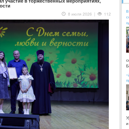
л участие в торжественных мероприятиях,
ости
В
8 июля 2026 |
112
с
о
с
Б
«
п
У
и