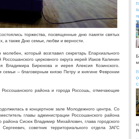
П
б
п
состоялись торжества, посвященные дню памяти святых
, а также Дню семьи, любви и верности.
 молебен, который возглавил секретарь Епархиального
Б
 Россошанского церковного округа иерей Иаков Калинин
м
ея Владимира Бирюкова и иерея Алексия Козинского.
 семьи – благоверным князю Петру и княгине Февронии
П
О
С
 Россошанского района и города Россошь, отмечающие
одолжилась в концертном зале Молодежного центра. Со
аместитель главы администрации Россошанского района
о района Сисюк Владимир Михайлович, глава городского
г
Сергеевич, советник территориального отдела ЗАГС
Р