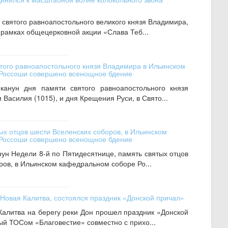
 святого равноапостольного великого князя Владимира,
 рамках общецерковной акции «Слава Теб...
ятого равноапостольного князя Владимира в Ильинском
Россоши совершено всенощное бдение
канун дня памяти святого равноапостольного князя
Василия (1015), и дня Крещения Руси, в Свято...
ых отцов шести Вселенских соборов, в Ильинском
Россоши совершено всенощное бдение
нун Недели 8-й по Пятидесятнице, память святых отцов
ров, в Ильинском кафедральном соборе Ро...
 Новая Калитва, состоялся праздник «Донской причал»
Калитва на берегу реки Дон прошел праздник «Донской
ый ТОСом «Благовестие» совместно с прихо...