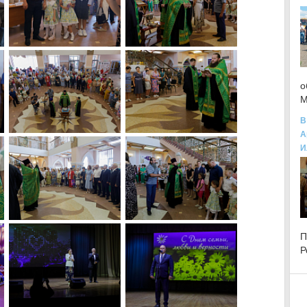
о
М
В
А
И
Р