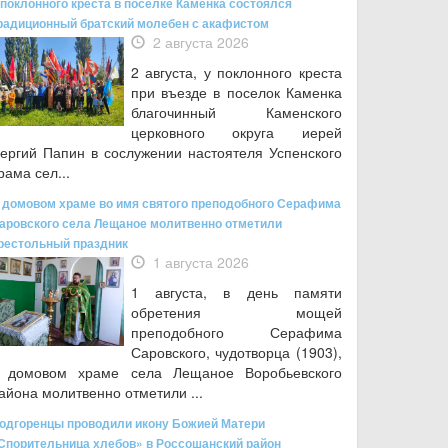
 поклонного креста в поселке Каменка состоялся
радиционный братский молебен с акафистом
2 августа 2026
2 августа, у поклонного креста
при въезде в поселок Каменка
благочинный Каменского
церковного округа иерей
ергий Папин в сослужении настоятеля Успенского
рама сел...
 домовом храме во имя святого преподобного Серафима
аровского села Лещаное молитвенно отметили
рестольный праздник
1 августа 2026
1 августа, в день памяти
обретения мощей
преподобного Серафима
Саровского, чудотворца (1903),
 домовом храме села Лещаное Воробьевского
айона молитвенно отметили ...
одгоренцы проводили икону Божией Матери
Спорительница хлебов» в Россошанский район