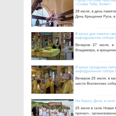
«Слава Тебе, Боже!»
28 июля, в день памяти
День Крещения Руси, в
В канун дня памяти св
кафедральном соборе 
Вечером 27 июля, в 
Владимира, в крещении 
В канун праздника свят
кафедральном соборе 
Вечером 25 июля, в ка
шести Вселенских собо
На берегу Дона, в селе
25 июля в селе Новая 
причал», организованн