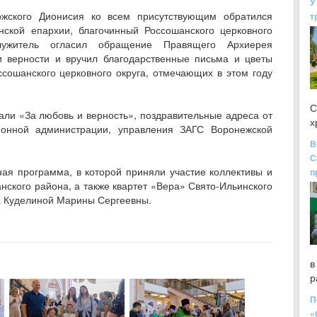
У
ожского Дионисия ко всем присутствующим обратился
т
нской епархии, благочинный Россошанского церковного
лужитель огласил обращение Правящего Архиерея
 верности и вручил благодарственные письма и цветы
сошанского церковного округа, отмечающих в этом году
С
ли «За любовь и верность», поздравительные адреса от
х
йонной администрации, управления ЗАГС Воронежской
В
С
ая программа, в которой приняли участие коллективы и
п
ского района, а также квартет «Вера» Свято-Ильинского
а Куделиной Марины Сергеевны.
в
р
П
«