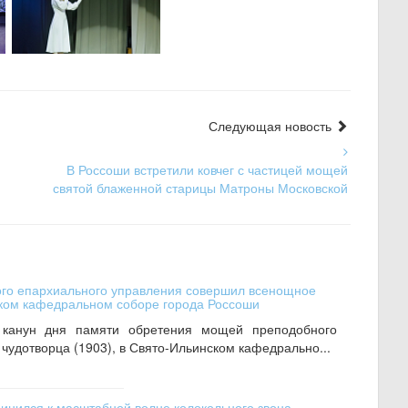
Следующая новость
В Россоши встретили ковчег с частицей мощей
святой блаженной старицы Матроны Московской
ого епархиального управления совершил всенощное
ском кафедральном соборе города Россоши
канун дня памяти обретения мощей преподобного
чудотворца (1903), в Свято-Ильинском кафедрально...
инился к масштабной волне колокольного звона