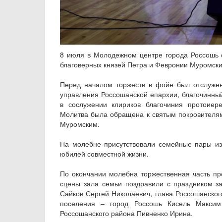
8 июля в Молодежном центре города Россошь 
благоверных князей Петра и Февронии Муромских
Перед началом торжеств в фойе был отслужен
управления Россошанской епархии, благочинный
в сослужении клириков благочиния протоиер
Молитва была обращена к святым покровителям
Муромским.
На молебне присутствовали семейные пары из
юбилей совместной жизни.
По окончании молебна торжественная часть пр
сцены зала семьи поздравили с праздником з
Сайков Сергей Николаевич, глава Россошанског
поселения – город Россошь Кисель Максим 
Россошанского района Пивненко Ирина.