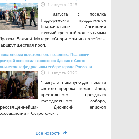
1 августа 2026
1 августа с поселка
Подгоренский продолжился
Епархиальный Ильинский
казачий крестный ход с чтимым
бразом Божией Матери «Спорительница хлебов».
аршрут шествия прол...
 преддверии престольного праздника Правящий
рхиерей совершил всенощное бдение в Свято-
льинском кафедральном соборе города Россоши
1 августа 2026
1 августа, накануне дня памяти
святого пророка Божия Илии,
престольного праздника
кафедрального собора,
Преосвященнейший Дионисий, епископ
оссошанский и Острогожск...
Все новости