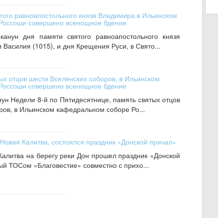
ятого равноапостольного князя Владимира в Ильинском
Россоши совершено всенощное бдение
канун дня памяти святого равноапостольного князя
Василия (1015), и дня Крещения Руси, в Свято...
ых отцов шести Вселенских соборов, в Ильинском
Россоши совершено всенощное бдение
нун Недели 8-й по Пятидесятнице, память святых отцов
ров, в Ильинском кафедральном соборе Ро...
 Новая Калитва, состоялся праздник «Донской причал»
Калитва на берегу реки Дон прошел праздник «Донской
ый ТОСом «Благовестие» совместно с прихо...