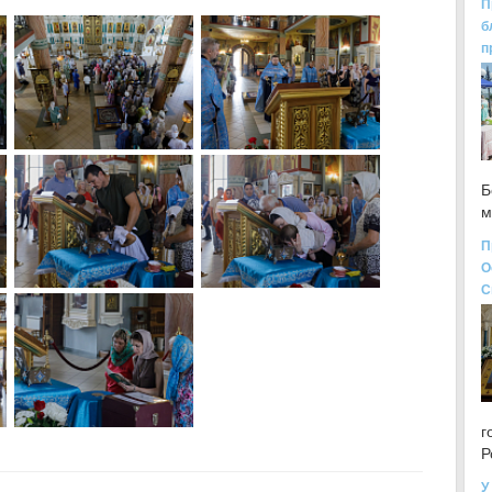
П
б
п
Б
м
П
О
С
г
Р
У