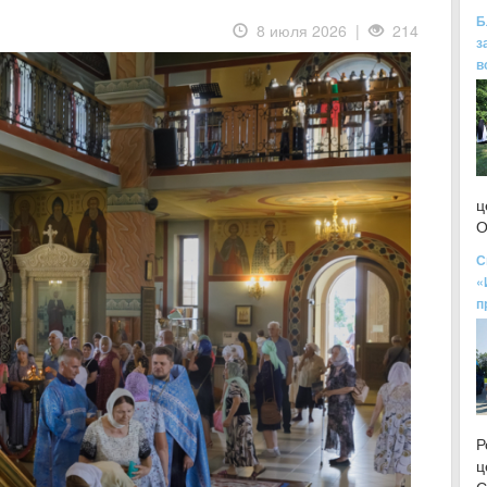
Б
8 июля 2026 |
214
з
в
ц
О
С
«
п
Р
ц