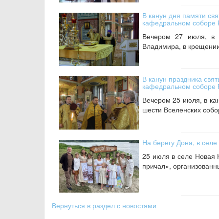
В канун дня памяти св
кафедральном соборе 
Вечером 27 июля, в 
Владимира, в крещении 
В канун праздника свят
кафедральном соборе 
Вечером 25 июля, в ка
шести Вселенских собо
На берегу Дона, в селе
25 июля в селе Новая 
причал», организованн
Вернуться в раздел с новостями