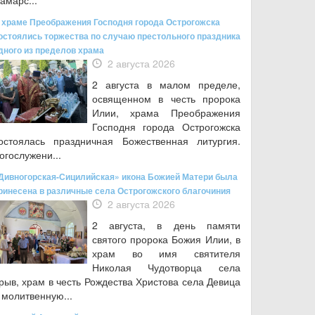
амарс...
 храме Преображения Господня города Острогожска
остоялись торжества по случаю престольного праздника
дного из пределов храма
2 августа 2026
2 августа в малом пределе,
освященном в честь пророка
Илии, храма Преображения
Господня города Острогожска
остоялась праздничная Божественная литургия.
огослужени...
Дивногорская-Сицилийская» икона Божией Матери была
ринесена в различные села Острогожского благочиния
2 августа 2026
2 августа, в день памяти
святого пророка Божия Илии, в
храм во имя святителя
Николая Чудотворца села
рыв, храм в честь Рождества Христова села Девица
 молитвенную...