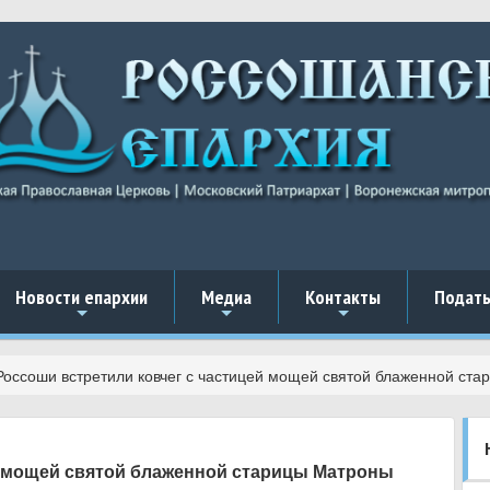
Новости епархии
Медиа
Контакты
Подать
+
+
+
Россоши встретили ковчег с частицей мощей святой блаженной ст
й мощей святой блаженной старицы Матроны