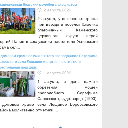
радиционный братский молебен с акафистом
2 августа 2026
2 августа, у поклонного креста
при въезде в поселок Каменка
благочинный Каменского
церковного округа иерей
ергий Папин в сослужении настоятеля Успенского
рама сел...
 домовом храме во имя святого преподобного Серафима
аровского села Лещаное молитвенно отметили
рестольный праздник
1 августа 2026
1 августа, в день памяти
обретения мощей
преподобного Серафима
Саровского, чудотворца (1903),
 домовом храме села Лещаное Воробьевского
айона молитвенно отметили ...