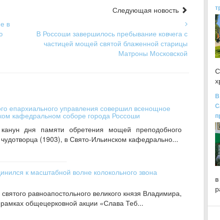
т
Следующая новость
е в
ю
В Россоши завершилось пребывание ковчега с
частицей мощей святой блаженной старицы
Матроны Московской
С
х
В
С
ого епархиального управления совершил всенощное
ском кафедральном соборе города Россоши
п
канун дня памяти обретения мощей преподобного
чудотворца (1903), в Свято-Ильинском кафедрально...
инился к масштабной волне колокольного звона
в
р
 святого равноапостольного великого князя Владимира,
 рамках общецерковной акции «Слава Теб...