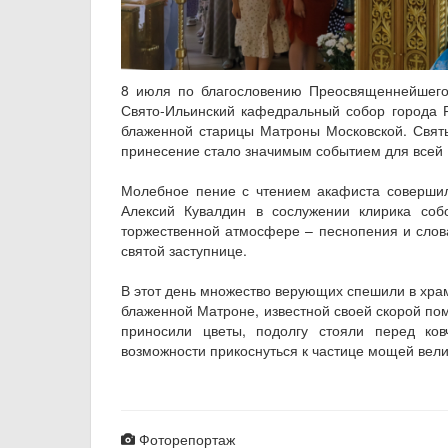
8 июля по благословению Преосвященнейшего 
Свято‑Ильинский кафедральный собор города Р
блаженной старицы Матроны Московской. Святы
принесение стало значимым событием для всей 
Молебное пение с чтением акафиста совершил
Алексий Кувалдин в сослужении клирика соб
торжественной атмосфере – песнопения и слов
святой заступнице.
В этот день множество верующих спешили в храм
блаженной Матроне, известной своей скорой по
приносили цветы, подолгу стояли перед ко
возможности прикоснуться к частице мощей вел
Фоторепортаж