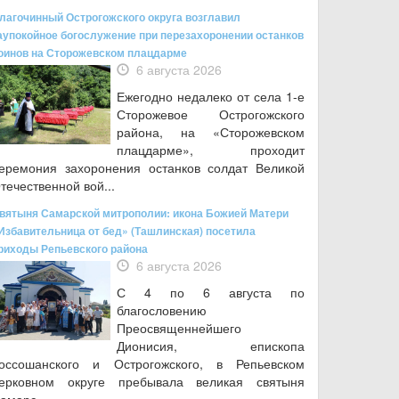
лагочинный Острогожского округа возглавил
аупокойное богослужение при перезахоронении останков
оинов на Сторожевском плацдарме
6 августа 2026
Ежегодно недалеко от села 1-е
Сторожевое Острогожского
района, на «Сторожевском
плацдарме», проходит
еремония захоронения останков солдат Великой
течественной вой...
вятыня Самарской митрополии: икона Божией Матери
Избавительница от бед» (Ташлинская) посетила
риходы Репьевского района
6 августа 2026
С 4 по 6 августа по
благословению
Преосвященнейшего
Дионисия, епископа
оссошанского и Острогожского, в Репьевском
ерковном округе пребывала великая святыня