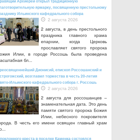
равящий Архиерей открыл традиционную
лаготворительную ярмарку, посвященную престольному
разднику Ильинского кафедрального собора
2 августа 2026
2 августа, в день престольного
праздника главного храма
епархии, когда Церковь
прославляет святого пророка
ожия Илии, в городе Россошь была проведена
асштабная бл...
реосвященнейший Дионисий, епископ Россошанский и
строгожский, возглавил торжества в честь 20-летия
вято-Ильинского кафедрального собора г. Россошь
2 августа 2026
2 августа для россошанцев –
знаменательная дата. Это день
памяти святого пророка Божия
Илии, небесного покровителя
орода. В честь его имени освящен главный храм
о...
 поклонного креста в поселке Каменка состоялся