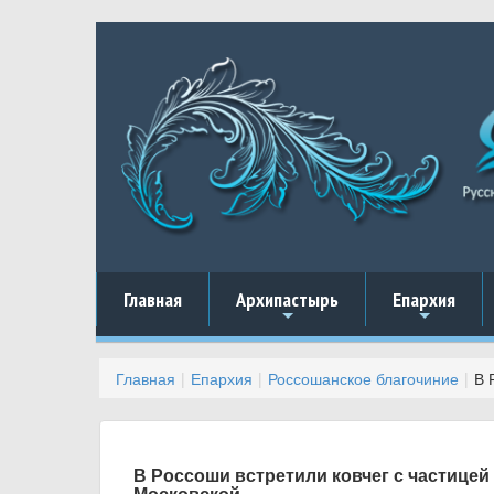
Главная
Архипастырь
Епархия
+
+
Главная
Епархия
Россошанское благочиние
В 
В Россоши встретили ковчег с частице
Московской