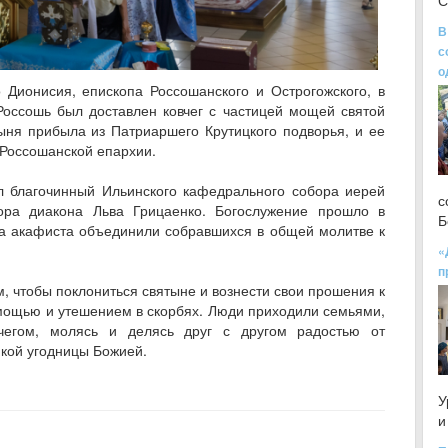
С
В
с
о
Дионисия, епископа Россошанского и Острогожского, в
оссошь был доставлен ковчег с частицей мощей святой
ня прибыла из Патриаршего Крутицкого подворья, и ее
Россошанской епархии.
 благочинный Ильинского кафедрального собора иерей
с
ора диакона Льва Грицаенко. Богослужение прошло в
Б
а акафиста объединили собравшихся в общей молитве к
«
п
, чтобы поклониться святыне и вознести свои прошения к
мощью и утешением в скорбях. Люди приходили семьями,
вчегом, молясь и делясь друг с другом радостью от
икой угодницы Божией.
У
и