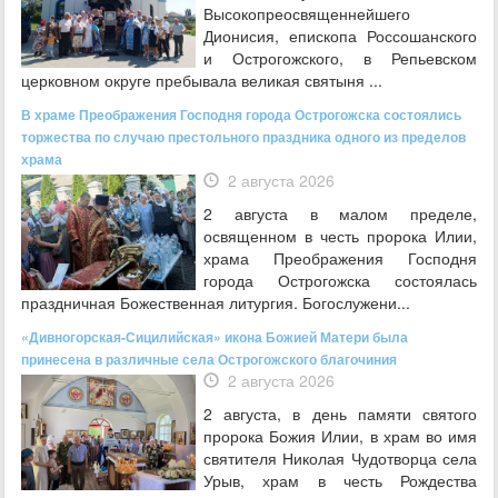
Высокопреосвященнейшего
Дионисия, епископа Россошанского
и Острогожского, в Репьевском
церковном округе пребывала великая святыня ...
В храме Преображения Господня города Острогожска состоялись
торжества по случаю престольного праздника одного из пределов
храма
2 августа 2026
2 августа в малом пределе,
освященном в честь пророка Илии,
храма Преображения Господня
города Острогожска состоялась
праздничная Божественная литургия. Богослужени...
«Дивногорская-Сицилийская» икона Божией Матери была
принесена в различные села Острогожского благочиния
2 августа 2026
2 августа, в день памяти святого
пророка Божия Илии, в храм во имя
святителя Николая Чудотворца села
Урыв, храм в честь Рождества