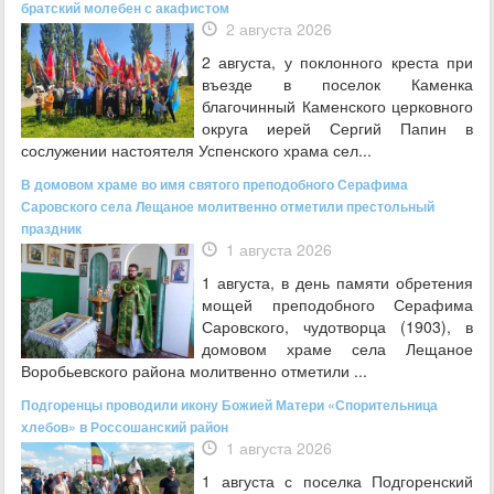
братский молебен с акафистом
2 августа 2026
2 августа, у поклонного креста при
въезде в поселок Каменка
благочинный Каменского церковного
округа иерей Сергий Папин в
сослужении настоятеля Успенского храма сел...
В домовом храме во имя святого преподобного Серафима
Саровского села Лещаное молитвенно отметили престольный
праздник
1 августа 2026
1 августа, в день памяти обретения
мощей преподобного Серафима
Саровского, чудотворца (1903), в
домовом храме села Лещаное
Воробьевского района молитвенно отметили ...
Подгоренцы проводили икону Божией Матери «Спорительница
хлебов» в Россошанский район
1 августа 2026
1 августа с поселка Подгоренский