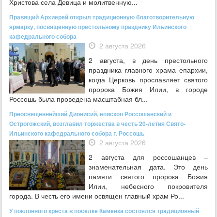
Христова села Девица и молитвенную...
Правящий Архиерей открыл традиционную благотворительную
ярмарку, посвященную престольному празднику Ильинского
кафедрального собора
2 августа 2026
2 августа, в день престольного
праздника главного храма епархии,
когда Церковь прославляет святого
пророка Божия Илии, в городе
Россошь была проведена масштабная бл...
Преосвященнейший Дионисий, епископ Россошанский и
Острогожский, возглавил торжества в честь 20-летия Свято-
Ильинского кафедрального собора г. Россошь
2 августа 2026
2 августа для россошанцев –
знаменательная дата. Это день
памяти святого пророка Божия
Илии, небесного покровителя
города. В честь его имени освящен главный храм Ро...
У поклонного креста в поселке Каменка состоялся традиционный