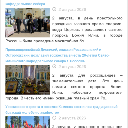
кафедрального собора
2 августа 2026
2 августа, в день престольного
праздника главного храма епархии,
когда Церковь прославляет святого
пророка Божия Илии, в городе
Россошь была проведена масштабная бл...
Преосвященнейший Дионисий, епископ Россошанский и
Острогожский, возглавил торжества в честь 20-летия Свято-
Ильинского кафедрального собора г. Россошь
2 августа 2026
2 августа для россошанцев –
знаменательная дата. Это день
памяти святого пророка Божия
Илии, небесного покровителя
города. В честь его имени освящен главный храм Ро...
У поклонного креста в поселке Каменка состоялся традиционный
братский молебен с акафистом
2 августа 2026
2 августа, у поклонного креста при