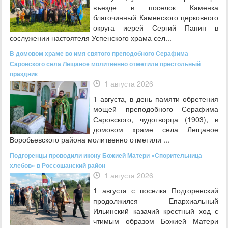
въезде в поселок Каменка
благочинный Каменского церковного
округа иерей Сергий Папин в
сослужении настоятеля Успенского храма сел...
В домовом храме во имя святого преподобного Серафима
Саровского села Лещаное молитвенно отметили престольный
праздник
1 августа 2026
1 августа, в день памяти обретения
мощей преподобного Серафима
Саровского, чудотворца (1903), в
домовом храме села Лещаное
Воробьевского района молитвенно отметили ...
Подгоренцы проводили икону Божией Матери «Спорительница
хлебов» в Россошанский район
1 августа 2026
1 августа с поселка Подгоренский
продолжился Епархиальный
Ильинский казачий крестный ход с
чтимым образом Божией Матери