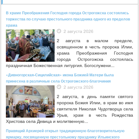
В храме Преображения Господня города Острогожска состоялись
торжества по случаю престольного праздника одного из пределов
храма
2 августа 2026
2 августа в малом пределе,
освященном в честь пророка Илии,
храма Преображения Господня
города Острогожска состоялась
праздничная Божественная литургия. Богослужени...
«Дивногорская-Сицилийская» икона Божией Матери была
принесена в различные села Острогожского благочиния
2 августа 2026
2 августа, в день памяти святого
пророка Божия Илии, в храм во имя
святителя Николая Чудотворца села
Урыв, храм в честь Рождества
Христова села Девица и молитвенную...
Правящий Архиерей открыл традиционную благотворительную
ярмарку, посвященную престольному празднику Ильинского