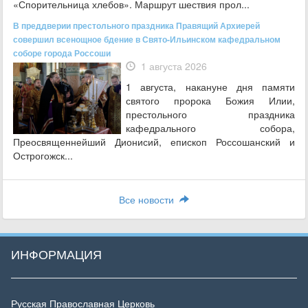
«Спорительница хлебов». Маршрут шествия прол...
В преддверии престольного праздника Правящий Архиерей
совершил всенощное бдение в Свято-Ильинском кафедральном
соборе города Россоши
1 августа 2026
1 августа, накануне дня памяти
святого пророка Божия Илии,
престольного праздника
кафедрального собора,
Преосвященнейший Дионисий, епископ Россошанский и
Острогожск...
Все новости
ИНФОРМАЦИЯ
Русская Православная Церковь