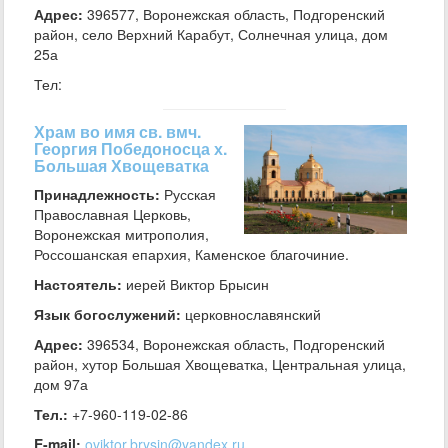
Адрес:
396577, Воронежская область, Подгоренский
район, село Верхний Карабут, Солнечная улица, дом
25а
Тел:
Храм во имя св. вмч.
Георгия Победоносца х.
Большая Хвощеватка
Принадлежность:
Русская
Православная Церковь,
Воронежская митрополия,
Россошанская епархия, Каменское благочиние.
Настоятель:
иерей Виктор Брысин
Язык богослужений:
церковнославянский
Адрес:
396534, Воронежская область, Подгоренский
район, хутор Большая Хвощеватка, Центральная улица,
дом 97а
Тел.:
+7-960-119-02-86
E-mail:
oviktor.brysin@yandex.ru