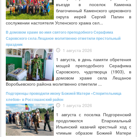
въезде в поселок Каменка
благочинный Каменского церковного
округа иерей Сергий Папин в
сослужении настоятеля Успенского храма сел...
В домовом храме во имя святого преподобного Серафима
Саровского села Лещаное молитвенно отметили престольный
праздник
1 августа 2026
1 августа, в день памяти обретения
мощей преподобного Серафима
Саровского, чудотворца (1903), в
домовом храме села Лещаное
Воробьевского района молитвенно отметили ...
Подгоренцы проводили икону Божией Матери «Спорительница
хлебов» в Россошанский район
1 августа 2026
1 августа с поселка Подгоренский
продолжился Епархиальный
Ильинский казачий крестный ход с
чтимым образом Божией Матери