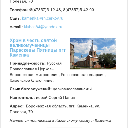
Полевая, 70
Телефон :
8(47357)5-12-48, 8(47357)5-42-00
Сайт:
kamenka-vrn.cerkov.ru
e-mail:
klubok84@yandex.ru
Храм в честь святой
великомученицы
Параскевы Пятницы пгт
Каменка
Принадлежность:
Русская
Православная Церковь,
Воронежская митрополия, Россошанская епархия,
Каменское благочиние.
Язык богослужений:
церковнославянский
Настоятель:
иерей Сергий Папин
Адрес:
Воронежская область, пгт. Каменка, ул.
Полевая, 70
Является приписным к Казанскому храму п.Каменка