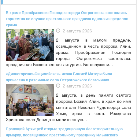
В храме Преображения Господня города Острогожска состоялись
торжества по случаю престольного праздника одного из пределов
храма
2 августа 2026
2 августа в малом пределе,
освященном в честь пророка Илии,
храма Преображения Господня
города Острогожска состоялась
праздничная Божественная литургия. Богослужени...
«Дивногорская-Сицилийская» икона Божией Матери была
принесена в различные села Острогожского благочиния
2 августа 2026
2 августа, в день памяти святого
пророка Божия Илии, в храм во имя
святителя Николая Чудотворца села
Урыв, храм в честь Рождества
Христова села Девица и молитвенную...
Правящий Архиерей открыл традиционную благотворительную
ярмарку, посвященную престольному празднику Ильинского