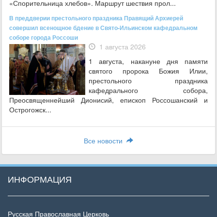
«Спорительница хлебов». Маршрут шествия прол...
В преддверии престольного праздника Правящий Архиерей
совершил всенощное бдение в Свято-Ильинском кафедральном
соборе города Россоши
1 августа 2026
1 августа, накануне дня памяти
святого пророка Божия Илии,
престольного праздника
кафедрального собора,
Преосвященнейший Дионисий, епископ Россошанский и
Острогожск...
Все новости
ИНФОРМАЦИЯ
Русская Православная Церковь