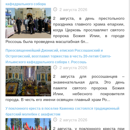
кафедрального собора
2 августа 2026
2 августа, в день престольного
праздника главного храма епархии,
когда Церковь прославляет святого
пророка Божия Илии, в городе
Россошь была проведена масштабная бл...
Преосвященнейший Дионисий, епископ Россошанский и
Острогожский, возглавил торжества в честь 20-летия Свято-
Ильинского кафедрального собора г. Россошь
2 августа 2026
2 августа для россошанцев –
знаменательная дата. Это день
памяти святого пророка Божия
Илии, небесного покровителя
города. В честь его имени освящен главный храм Ро...
У поклонного креста в поселке Каменка состоялся традиционный
братский молебен с акафистом
2 августа 2026
2 августа, у поклонного креста при