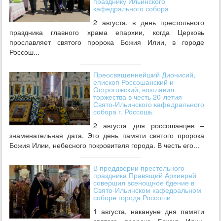
празднику Ильинского
кафедрального собора
2 августа, в день престольного
праздника главного храма епархии, когда Церковь
прославляет святого пророка Божия Илии, в городе
Россош...
Преосвященнейший Дионисий,
епископ Россошанский и
Острогожский, возглавил
торжества в честь 20-летия
Свято-Ильинского кафедрального
собора г. Россошь
2 августа для россошанцев –
знаменательная дата. Это день памяти святого пророка
Божия Илии, небесного покровителя города. В честь его...
В преддверии престольного
праздника Правящий Архиерей
совершил всенощное бдение в
Свято-Ильинском кафедральном
соборе города Россоши
1 августа, накануне дня памяти
святого пророка Божия Илии,