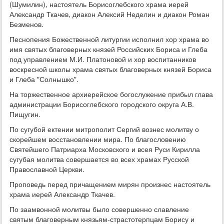
(Шумилин), настоятель Борисоглебского храма иерей
Александр Ткачев, диакон Алексий Неделин и диакон Роман
Безменов.
Песнопения Божественной литургии исполнил хор храма во
имя святых благоверных князей Российских Бориса и Глеба
под управлением М.И. Платоновой и хор воспитанников
воскресной школы храма святых благоверных князей Бориса
и Глеба "Солнышко".
На торжественное архиерейское богослужение прибыл глава
администрации Борисоглебского городского округа А.В.
Пищугин.
По сугубой ектении митрополит Сергий вознес молитву о
скорейшем восстановлении мира. По благословению
Святейшего Патриарха Московского и всея Руси Кирилла
сугубая молитва совершается во всех храмах Русской
Православной Церкви.
Проповедь перед причащением мирян произнес настоятель
храма иерей Александр Ткачев.
По заамвонной молитвы было совершенно славление
святым благоверным князьям-страстотерпцам Борису и