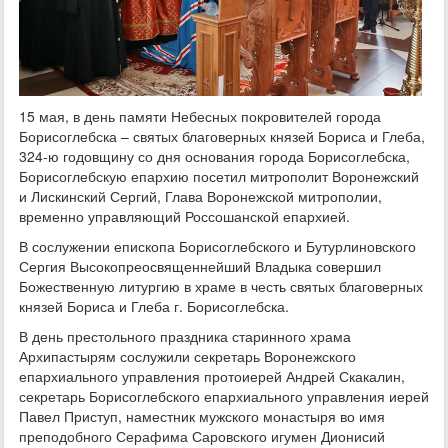
15 мая, в день памяти Небесных покровителей города
Борисоглебска – святых благоверных князей Бориса и Глеба,
324-ю годовщину со дня основания города Борисоглебска,
Борисоглебскую епархию посетил митрополит Воронежский
и Лискинский Сергий, Глава Воронежской митрополии,
временно управляющий Россошанской епархией.
В сослужении епископа Борисоглебского и Бутурлиновского
Сергия Высокопреосвященнейший Владыка совершил
Божественную литургию в храме в честь святых благоверных
князей Бориса и Глеба г. Борисоглебска.
В день престольного праздника старинного храма
Архипастырям сослужили секретарь Воронежского
епархиального управления протоиерей Андрей Скакалин,
секретарь Борисоглебского епархиального управления иерей
Павел Приступ, наместник мужского монастыря во имя
преподобного Серафима Саровского игумен Дионисий