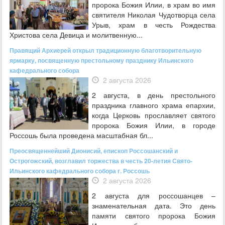
пророка Божия Илии, в храм во имя
святителя Николая Чудотворца села
Урыв, храм в честь Рождества
Христова села Девица и молитвенную...
Правящий Архиерей открыл традиционную благотворительную
ярмарку, посвященную престольному празднику Ильинского
кафедрального собора
2 августа 2026
2 августа, в день престольного
праздника главного храма епархии,
когда Церковь прославляет святого
пророка Божия Илии, в городе
Россошь была проведена масштабная бл...
Преосвященнейший Дионисий, епископ Россошанский и
Острогожский, возглавил торжества в честь 20-летия Свято-
Ильинского кафедрального собора г. Россошь
2 августа 2026
2 августа для россошанцев –
знаменательная дата. Это день
памяти святого пророка Божия