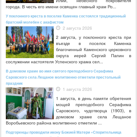
Илии, небесного покровителя
города. В честь его имени освящен главный храм Ро...
У поклонного креста в поселке Каменка состоялся традиционный
братский молебен с акафистом
2 августа 2026
2 августа, у поклонного креста при
въезде в поселок Каменка
благочинный Каменского церковного
округа иерей Сергий Папин в
сослужении настоятеля Успенского храма сел...
В домовом храме во имя святого преподобного Серафима
Саровского села Лещаное молитвенно отметили престольный
праздник
1 августа 2026
1 августа, в день памяти обретения
мощей преподобного Серафима
Саровского, чудотворца (1903), в
домовом храме села Лещаное
Воробьевского района молитвенно отметили ...
Подгоренцы проводили икону Божией Матери «Спорительница