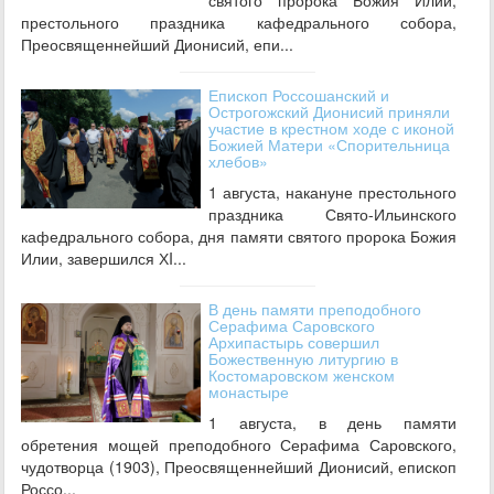
престольного праздника кафедрального собора,
Преосвященнейший Дионисий, епи...
Епископ Россошанский и
Острогожский Дионисий приняли
участие в крестном ходе с иконой
Божией Матери «Спорительница
хлебов»
1 августа, накануне престольного
праздника Свято-Ильинского
кафедрального собора, дня памяти святого пророка Божия
Илии, завершился ХI...
В день памяти преподобного
Серафима Саровского
Архипастырь совершил
Божественную литургию в
Костомаровском женском
монастыре
1 августа, в день памяти
обретения мощей преподобного Серафима Саровского,
чудотворца (1903), Преосвященнейший Дионисий, епископ
Россо...