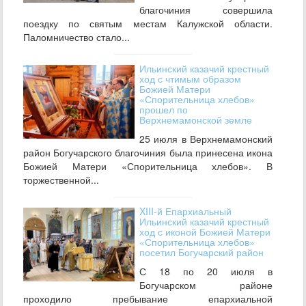
благочиния совершила
поездку по святым местам Калужской области.
Паломничество стало...
Ильинский казачий крестный
ход с чтимым образом
Божией Матери
«Спорительница хлебов»
прошел по
Верхнемамонской земле
25 июля в Верхнемамонский
район Богучарского благочиния была принесена икона
Божией Матери «Спорительница хлебов». В
торжественной...
XIII-й Епархиальный
Ильинский казачий крестный
ход с иконой Божией Матери
«Спорительница хлебов»
посетил Богучарский район
С 18 по 20 июля в
Богучарском районе
проходило пребывание епархиальной