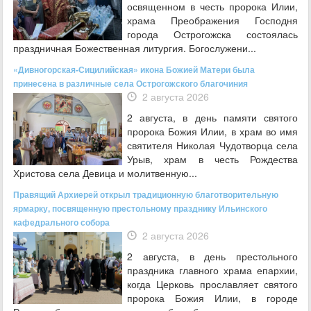
освященном в честь пророка Илии,
храма Преображения Господня
города Острогожска состоялась
праздничная Божественная литургия. Богослужени...
«Дивногорская-Сицилийская» икона Божией Матери была
принесена в различные села Острогожского благочиния
2 августа 2026
2 августа, в день памяти святого
пророка Божия Илии, в храм во имя
святителя Николая Чудотворца села
Урыв, храм в честь Рождества
Христова села Девица и молитвенную...
Правящий Архиерей открыл традиционную благотворительную
ярмарку, посвященную престольному празднику Ильинского
кафедрального собора
2 августа 2026
2 августа, в день престольного
праздника главного храма епархии,
когда Церковь прославляет святого
пророка Божия Илии, в городе