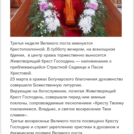
Третья неделя Великого поста именуется
Крестопоклонной. В cубботу вечером, на всенощном
бдении, в центр храма торжественно выносится
Животворящий Крест Господень — напоминание о
приближающейся Страстной Седмице и Пасхе
Христовой.
23 марта в храмах Богучарского благочиния духовенство
совершило Божественную литургию.
Верующие на богослужении, почитая Животворящий
Крест Господень, совершали перед ним земные
поклоны, сопровождаемые песнопением «Кресту Твоему
покланяемся, Владыко, и святое воскресение Твое
славим».
Третье воскресенье Великого поста посвящено Кресту
Господню и служит укреплению христиан в духовном и
физическом подвиге Великого поста.