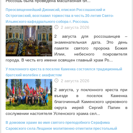
Россошь была проведена масштабная бл...
Преосвященнейший Дионисий, епископ Россошанский и
Острогожский, возглавил торжества в честь 20-летия Свято-
Ильинского кафедрального собора г. Россошь
2 августа 2026
2 августа для россошанцев –
знаменательная дата. Это день
памяти святого пророка Божия
Илии, небесного покровителя
города. В честь его имени освящен главный храм Ро...
У поклонного креста в поселке Каменка состоялся традиционный
братский молебен с акафистом
2 августа 2026
2 августа, у поклонного креста при
въезде в поселок Каменка
благочинный Каменского церковного
округа иерей Сергий Папин в
сослужении настоятеля Успенского храма сел...
В домовом храме во имя святого преподобного Серафима
Саровского села Лещаное молитвенно отметили престольный