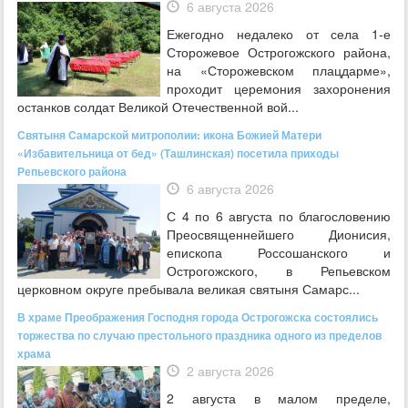
6 августа 2026
Ежегодно недалеко от села 1-е
Сторожевое Острогожского района,
на «Сторожевском плацдарме»,
проходит церемония захоронения
останков солдат Великой Отечественной вой...
Святыня Самарской митрополии: икона Божией Матери
«Избавительница от бед» (Ташлинская) посетила приходы
Репьевского района
6 августа 2026
С 4 по 6 августа по благословению
Преосвященнейшего Дионисия,
епископа Россошанского и
Острогожского, в Репьевском
церковном округе пребывала великая святыня Самарс...
В храме Преображения Господня города Острогожска состоялись
торжества по случаю престольного праздника одного из пределов
храма
2 августа 2026
2 августа в малом пределе,