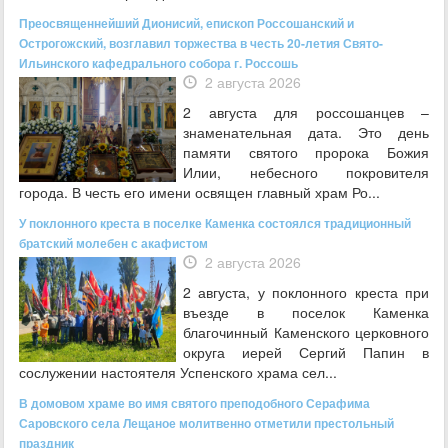
Преосвященнейший Дионисий, епископ Россошанский и
Острогожский, возглавил торжества в честь 20-летия Свято-
Ильинского кафедрального собора г. Россошь
2 августа 2026
2 августа для россошанцев –
знаменательная дата. Это день
памяти святого пророка Божия
Илии, небесного покровителя
города. В честь его имени освящен главный храм Ро...
У поклонного креста в поселке Каменка состоялся традиционный
братский молебен с акафистом
2 августа 2026
2 августа, у поклонного креста при
въезде в поселок Каменка
благочинный Каменского церковного
округа иерей Сергий Папин в
сослужении настоятеля Успенского храма сел...
В домовом храме во имя святого преподобного Серафима
Саровского села Лещаное молитвенно отметили престольный
праздник