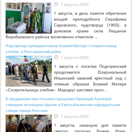
1 августа 2026
1 августа, в день памяти обретения
мощей преподобного Серафима
Саровского, чудотворца (1903), в
домовом храме села Лещаное
Воробьевского района молитвенно отметили ...
Подгоренцы проводили икону Божией Матери «Спорительница
хлебов» в Россошанский район
1 августа 2026
1 августа с поселка Подгоренский
продолжился Епархиальный
Ильинский казачий крестный ход с
чтимым образом Божией Матери
«Спорительница хлебов». Маршрут шествия прол...
В преддверии престольного праздника Правящий Архиерей
совершил всенощное бдение в Свято-Ильинском кафедральном
соборе города Россоши
1 августа 2026
1 августа, накануне дня памяти
святого пророка Божия Илии,