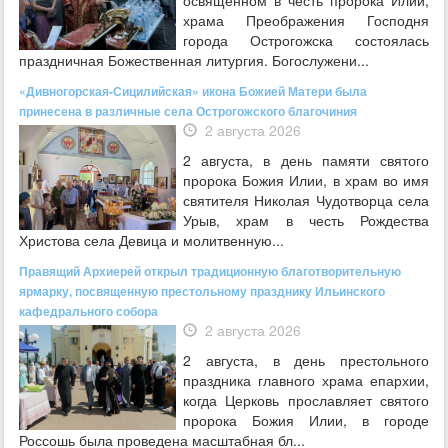
освященном в честь пророка Илии,
храма Преображения Господня
города Острогожска состоялась
праздничная Божественная литургия. Богослужени...
«Дивногорская-Сицилийская» икона Божией Матери была
принесена в различные села Острогожского благочиния
2 августа 2026
2 августа, в день памяти святого
пророка Божия Илии, в храм во имя
святителя Николая Чудотворца села
Урыв, храм в честь Рождества
Христова села Девица и молитвенную...
Правящий Архиерей открыл традиционную благотворительную
ярмарку, посвященную престольному празднику Ильинского
кафедрального собора
2 августа 2026
2 августа, в день престольного
праздника главного храма епархии,
когда Церковь прославляет святого
пророка Божия Илии, в городе
Россошь была проведена масштабная бл...