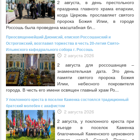
2 августа, в день престольного
праздника главного храма епархии,
когда Церковь прославляет святого
пророка Божия Илии, в городе
Россошь была проведена масштабная бл...
Преосвященнейший Дионисий, епископ Россошанский и
Острогожский, возглавил торжества в честь 20-летия Свято-
Ильинского кафедрального собора г. Россошь
2 августа 2026
2 августа для россошанцев –
знаменательная дата. Это день
памяти святого пророка Божия
Илии, небесного покровителя
города. В честь его имени освящен главный храм Ро...
У поклонного креста в поселке Каменка состоялся традиционный
братский молебен с акафистом
2 августа 2026
2 августа, у поклонного креста при
въезде в поселок Каменка
благочинный Каменского церковного
округа иерей Сергий Папин в