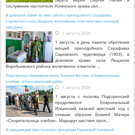
сослужении настоятеля Успенского храма сел...
В домовом храме во имя святого преподобного Серафима
Саровского села Лещаное молитвенно отметили престольный
праздник
1 августа 2026
1 августа, в день памяти обретения
мощей преподобного Серафима
Саровского, чудотворца (1903), в
домовом храме села Лещаное
Воробьевского района молитвенно отметили ...
Подгоренцы проводили икону Божией Матери «Спорительница
хлебов» в Россошанский район
1 августа 2026
1 августа с поселка Подгоренский
продолжился Епархиальный
Ильинский казачий крестный ход с
чтимым образом Божией Матери
«Спорительница хлебов». Маршрут шествия прол...
В преддверии престольного праздника Правящий Архиерей