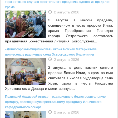
торжества по случаю престольного праздника одного из пределов
храма
2 августа 2026
2 августа в малом пределе,
освященном в честь пророка Илии,
храма Преображения Господня
города Острогожска состоялась
праздничная Божественная литургия. Богослужени...
«Дивногорская-Сицилийская» икона Божией Матери была
принесена в различные села Острогожского благочиния
2 августа 2026
2 августа, в день памяти святого
пророка Божия Илии, в храм во имя
святителя Николая Чудотворца села
Урыв, храм в честь Рождества
Христова села Девица и молитвенную...
Правящий Архиерей открыл традиционную благотворительную
ярмарку, посвященную престольному празднику Ильинского
кафедрального собора
2 августа 2026