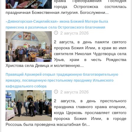
храма Преображения Господня
города Острогожска состоялась
праздничная Божественная литургия. Богослужени...
«Дивногорская-Сицилийская» икона Божией Матери была
принесена в различные села Острогожского благочиния
2 августа 2026
2 августа, в день памяти святого
пророка Божия Илии, в храм во имя
святителя Николая Чудотворца села
Урыв, храм в честь Рождества
Христова села Девица и молитвенную...
Правящий Архиерей открыл традиционную благотворительную
ярмарку, посвященную престольному празднику Ильинского
кафедрального собора
2 августа 2026
2 августа, в день престольного
праздника главного храма епархии,
когда Церковь прославляет святого
пророка Божия Илии, в городе
Россошь была проведена масштабная бл...