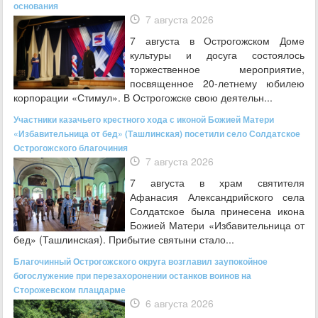
основания
7 августа 2026
7 августа в Острогожском Доме
культуры и досуга состоялось
торжественное мероприятие,
посвященное 20‑летнему юбилею
корпорации «Стимул». В Острогожске свою деятельн...
Участники казачьего крестного хода с иконой Божией Матери
«Избавительница от бед» (Ташлинская) посетили село Солдатское
Острогожского благочиния
7 августа 2026
7 августа в храм святителя
Афанасия Александрийского села
Солдатское была принесена икона
Божией Матери «Избавительница от
бед» (Ташлинская). Прибытие святыни стало...
Благочинный Острогожского округа возглавил заупокойное
богослужение при перезахоронении останков воинов на
Сторожевском плацдарме
6 августа 2026