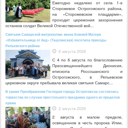
Ежегодно недалеко от села 1-е
Сторожевое Острогожского района,
на «Сторожевском плацдарме»,
проходит церемония захоронения
останков солдат Великой Отечественной вой...
Святыня Самарской митрополии: икона Божией Матери
«Избавительница от бед» (Ташлинская) посетила приходы
Репьевского района
6 августа 2026
С 4 по 6 августа по благословению
Преосвященнейшего Дионисия,
епископа Россошанского и
Острогожского, в Репьевском
церковном округе пребывала великая святыня Самарс...
В храме Преображения Господня города Острогожска состоялись
торжества по случаю престольного праздника одного из пределов
храма
2 августа 2026
2 августа в малом пределе,
освященном в честь пророка Илии,