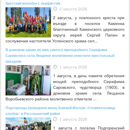
братский молебен с акафистом
2 августа 2026
2 августа, у поклонного креста при
въезде в поселок Каменка
благочинный Каменского церковного
округа иерей Сергий Папин в
сослужении настоятеля Успенского храма сел...
В домовом храме во имя святого преподобного Серафима
Саровского села Лещаное молитвенно отметили престольный
праздник
1 августа 2026
1 августа, в день памяти обретения
мощей преподобного Серафима
Саровского, чудотворца (1903), в
домовом храме села Лещаное
Воробьевского района молитвенно отметили ...
Подгоренцы проводили икону Божией Матери «Спорительница
хлебов» в Россошанский район
1 августа 2026
1 августа с поселка Подгоренский