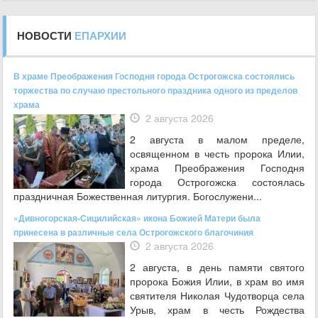
НОВОСТИ
ЕПАРХИИ
В храме Преображения Господня города Острогожска состоялись
торжества по случаю престольного праздника одного из пределов
храма
2 августа 2026
2 августа в малом пределе,
освященном в честь пророка Илии,
храма Преображения Господня
города Острогожска состоялась
праздничная Божественная литургия. Богослужени...
«Дивногорская-Сицилийская» икона Божией Матери была
принесена в различные села Острогожского благочиния
2 августа 2026
2 августа, в день памяти святого
пророка Божия Илии, в храм во имя
святителя Николая Чудотворца села
Урыв, храм в честь Рождества