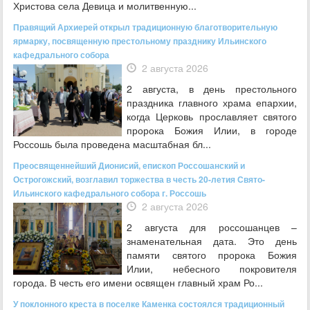
Христова села Девица и молитвенную...
Правящий Архиерей открыл традиционную благотворительную
ярмарку, посвященную престольному празднику Ильинского
кафедрального собора
2 августа 2026
2 августа, в день престольного
праздника главного храма епархии,
когда Церковь прославляет святого
пророка Божия Илии, в городе
Россошь была проведена масштабная бл...
Преосвященнейший Дионисий, епископ Россошанский и
Острогожский, возглавил торжества в честь 20-летия Свято-
Ильинского кафедрального собора г. Россошь
2 августа 2026
2 августа для россошанцев –
знаменательная дата. Это день
памяти святого пророка Божия
Илии, небесного покровителя
города. В честь его имени освящен главный храм Ро...
У поклонного креста в поселке Каменка состоялся традиционный