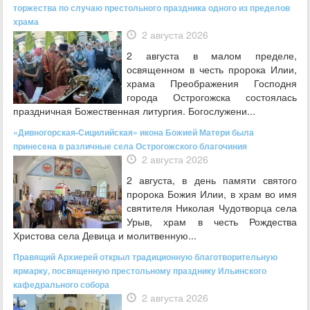
торжества по случаю престольного праздника одного из пределов
храма
2 августа 2026
2 августа в малом пределе,
освященном в честь пророка Илии,
храма Преображения Господня
города Острогожска состоялась
праздничная Божественная литургия. Богослужени...
«Дивногорская-Сицилийская» икона Божией Матери была
принесена в различные села Острогожского благочиния
2 августа 2026
2 августа, в день памяти святого
пророка Божия Илии, в храм во имя
святителя Николая Чудотворца села
Урыв, храм в честь Рождества
Христова села Девица и молитвенную...
Правящий Архиерей открыл традиционную благотворительную
ярмарку, посвященную престольному празднику Ильинского
кафедрального собора
2 августа 2026