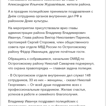
Александром Ильичом Журавлёвым, жители района.
А в праздник полицейские принимали поздравления с
Днём сотрудника органов внутренних дел РФ в
районном Доме культуры.
На мероприятии присутствовали врио главы
администрации района Владимир Владимирович
Иванчук, Глава района Виктор Николаевич Паринов,
протоиерей Сергий Сторожев, член общественного
совета при отделе МВД России по Острогожскому
району Фёдор Иванищев, другие почётные гости.
Обращаясь к собравшимся, начальник ОМВД по
Острогожскому району Николай Самарчев подчеркнул,
что охрана правопорядка — главная задача полиции.
- В Острогожском отделе внутренних дел служат 148
сотрудников, 33 из них – женщины, - сказал Николай
Георгиевич. – От всей души поздравляю всех с
профессиональным праздником. Желаю счастья,
успехов в работе и семейного благополучия.
Владимир Иванчук поздравил полицейских с
праздником, пожелал им и их близким семейного