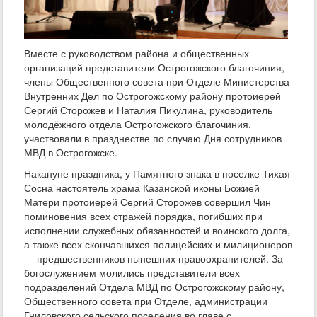
Вместе с руководством района и общественных
организаций представители Острогожского благочиния,
члены Общественного совета при Отделе Министерства
Внутренних Дел по Острогожскому району протоиерей
Сергий Сторожев и Наталия Пикулина, руководитель
молодёжного отдела Острогожского благочиния,
участвовали в празднестве по случаю Дня сотрудников
МВД в Острогожске.
Накануне праздника, у Памятного знака в поселке Тихая
Сосна настоятель храма Казанской иконы Божией
Матери протоиерей Сергий Сторожев совершил Чин
поминовения всех стражей порядка, погибших при
исполнении служебных обязанностей и воинского долга,
а также всех скончавшихся полицейских и милиционеров
— предшественников нынешних правоохранителей. За
богослужением молились представители всех
подразделений Отдела МВД по Острогожскому району,
Общественного совета при Отделе, администрации
Гниловского сельского поселения во главе с