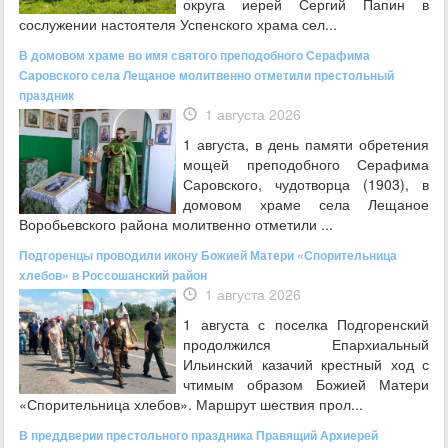
округа иерей Сергий Папин в
сослужении настоятеля Успенского храма сел...
В домовом храме во имя святого преподобного Серафима
Саровского села Лещаное молитвенно отметили престольный
праздник
1 августа 2026
1 августа, в день памяти обретения
мощей преподобного Серафима
Саровского, чудотворца (1903), в
домовом храме села Лещаное
Воробьевского района молитвенно отметили ...
Подгоренцы проводили икону Божией Матери «Спорительница
хлебов» в Россошанский район
1 августа 2026
1 августа с поселка Подгоренский
продолжился Епархиальный
Ильинский казачий крестный ход с
чтимым образом Божией Матери
«Спорительница хлебов». Маршрут шествия прол...
В преддверии престольного праздника Правящий Архиерей