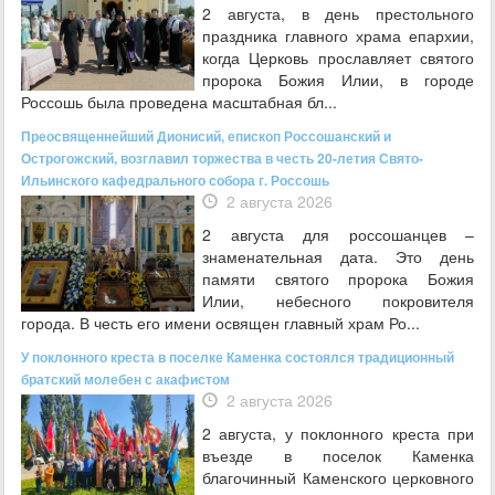
2 августа, в день престольного
праздника главного храма епархии,
когда Церковь прославляет святого
пророка Божия Илии, в городе
Россошь была проведена масштабная бл...
Преосвященнейший Дионисий, епископ Россошанский и
Острогожский, возглавил торжества в честь 20-летия Свято-
Ильинского кафедрального собора г. Россошь
2 августа 2026
2 августа для россошанцев –
знаменательная дата. Это день
памяти святого пророка Божия
Илии, небесного покровителя
города. В честь его имени освящен главный храм Ро...
У поклонного креста в поселке Каменка состоялся традиционный
братский молебен с акафистом
2 августа 2026
2 августа, у поклонного креста при
въезде в поселок Каменка
благочинный Каменского церковного