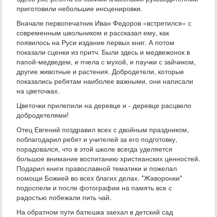
приготовили небольшие инсценировки.
Вначале первопечатник Иван Федоров «встретился» с
современным школьником и рассказал ему, как
появилось на Руси издание первых книг. А потом
показали сценки из притч. Были здесь и медвежонок в
папой-медведем, и пчела с мухой, и паучки с зайчиком,
другие животные и растения. Добродетели, которые
показались ребятам наиболее важными, они написали
на цветочках.
Цветочки прилепили на деревце и - деревце расцвело
добродетелями!
Отец Евгений поздравил всех с двойным праздником,
поблагодарил ребят и учителей за его подготовку,
порадовался, что в этой школе всегда уделяется
большое внимание воспитанию христианских ценностей.
Подарил книги православной тематики и пожелал
помощи Божией во всех благих делах. *Жаворонки*
подоспели и после фотографии на память все с
радостью побежали пить чай.
На обратном пути батюшка заехал в детский сад