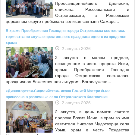
Преосвященнейшего Дионисия,
епископа Россошанского и
Острогожского, в Репьевском
церковном округе пребывала великая святыня Самарс...
В храме Преображения Господня города Острогожска состоялись
торжества по случаю престольного праздника одного из пределов
храма
2 августа 2026
2 августа в малом пределе,
освященном в честь пророка Илии,
храма Преображения Господня
города Острогожска состоялась
праздничная Божественная литургия. Богослужени...
«Дивногорская-Сицилийская» икона Божией Матери была
принесена в различные села Острогожского благочиния
2 августа 2026
2 августа, в день памяти святого
пророка Божия Илии, в храм во имя
святителя Николая Чудотворца села
Урыв, храм в честь Рождества