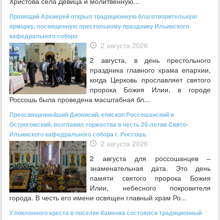
Христова села Девица и молитвенную...
Правящий Архиерей открыл традиционную благотворительную
ярмарку, посвященную престольному празднику Ильинского
кафедрального собора
2 августа 2026
2 августа, в день престольного
праздника главного храма епархии,
когда Церковь прославляет святого
пророка Божия Илии, в городе
Россошь была проведена масштабная бл...
Преосвященнейший Дионисий, епископ Россошанский и
Острогожский, возглавил торжества в честь 20-летия Свято-
Ильинского кафедрального собора г. Россошь
2 августа 2026
2 августа для россошанцев –
знаменательная дата. Это день
памяти святого пророка Божия
Илии, небесного покровителя
города. В честь его имени освящен главный храм Ро...
У поклонного креста в поселке Каменка состоялся традиционный