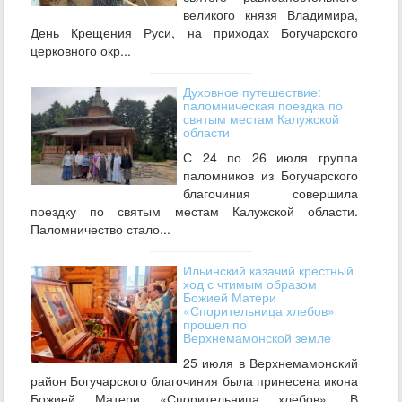
великого князя Владимира,
День Крещения Руси, на приходах Богучарского
церковного окр...
Духовное путешествие:
паломническая поездка по
святым местам Калужской
области
С 24 по 26 июля группа
паломников из Богучарского
благочиния совершила
поездку по святым местам Калужской области.
Паломничество стало...
Ильинский казачий крестный
ход с чтимым образом
Божией Матери
«Спорительница хлебов»
прошел по
Верхнемамонской земле
25 июля в Верхнемамонский
район Богучарского благочиния была принесена икона
Божией Матери «Спорительница хлебов». В