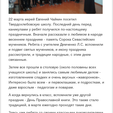
22 марта иерей Евгений Чайкин посетил
Твердохлебовскую школу. Последний день перед
каникулами у ребят получился по-настоящему
праздничным. Вначале рассказали о любимом в народе
весеннем празднике - память Сорока Севастийских
мучеников. Ребята с учителем Демченко Л.С. вспомнили
и подвиг святых мучеников, и икону праздника
рассмотрели, и традиции народные, с этим днем
связанные.
Затем все прошли в столовую (около половины всех
учащихся школы) и занялись самым любимым делом -
изготовлением сладких и очень вкусных «жаворонков».
Интересно было всем - и первоклашкам, и подросткам, и
даже взрослым - педагогам и поварам.
А когда вернулись в класс, вспомнили уже другой
праздник - День Православной книги. Это также стало
традицией, в марте ежегодно проходят такие дни.
Здесь уже ребята со своими классными руководителями