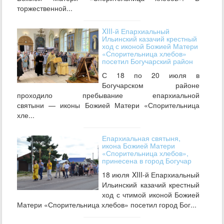
торжественной...
XIII-й Епархиальный
Ильинский казачий крестный
ход с иконой Божией Матери
«Спорительница хлебов»
посетил Богучарский район
С 18 по 20 июля в
Богучарском районе
проходило пребывание епархиальной
святыни — иконы Божией Матери «Спорительница
хле...
Епархиальная святыня,
икона Божией Матери
«Спорительница хлебов»,
принесена в город Богучар
18 июля XIII-й Епархиальный
Ильинский казачий крестный
ход с чтимой иконой Божией
Матери «Спорительница хлебов» посетил город Бог...